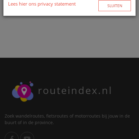
Lees hier ons privacy statement
SLUITEN
routeindex.nl
Zoek wandelroutes, fietsroutes of motorroutes bij jouw in de
buurt of in de province.