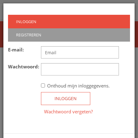
Routeindex
Toggl
navig
INLOGGEN
Home
Inloggen
REGISTREREN
E-mail:
Wachtwoord:
Onthoud mijn inloggegevens.
INLOGGEN
Wachtwoord vergeten?