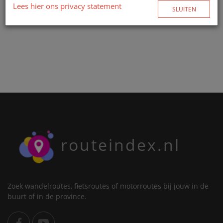
Lees hier ons privacy statement
SLUITEN
routeindex.nl
Zoek wandelroutes, fietsroutes of motorroutes bij jouw in de
buurt of in de province.