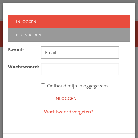
Routeindex
Toggl
navig
INLOGGEN
Home
Inloggen
REGISTREREN
E-mail:
Wachtwoord:
Onthoud mijn inloggegevens.
INLOGGEN
Wachtwoord vergeten?