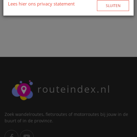
Lees hier ons privacy statement
SLUITEN
routeindex.nl
Zoek wandelroutes, fietsroutes of motorroutes bij jouw in de
buurt of in de province.