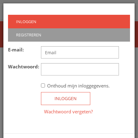
Routeindex
Toggl
navig
INLOGGEN
Home
Inloggen
REGISTREREN
E-mail:
Wachtwoord:
Onthoud mijn inloggegevens.
INLOGGEN
Wachtwoord vergeten?