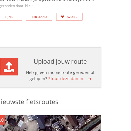
gezonden door: Niek
TIJNJE
FRIESLAND
FAVORIET
Upload jouw route
Heb jij een mooie route gereden of
gelopen?
Stuur deze dan in.
ieuwste fietsroutes
.0