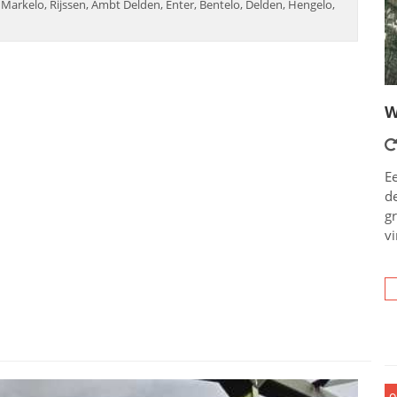
Markelo, Rijssen, Ambt Delden, Enter, Bentelo, Delden, Hengelo,
W
Ee
d
g
vi