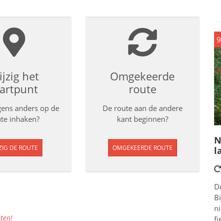
9
jzig het
Omgekeerde
tartpunt
route
rgens anders op de
De route aan de andere
te inhaken?
kant beginnen?
N
ZIG DE ROUTE
OMGEKEERDE ROUTE
l
D
Bi
n
ten!
fi