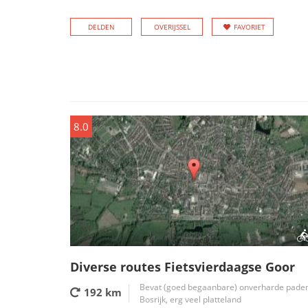
DELDEN
OVERIJSSEL
FAVORIET
8.0
Diverse routes Fietsvierdaagse Goor
Bevat (goed begaanbare) onverharde pade
192 km
Bosrijk, erg veel platteland