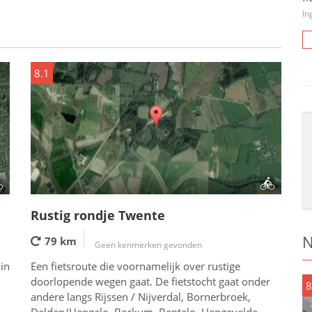
In
8.1
Rustig rondje Twente
N
79 km
Geen kenmerken gevonden
in
Een fietsroute die voornamelijk over rustige
doorlopende wegen gaat. De fietstocht gaat onder
8
andere langs Rijssen / Nijverdal, Bornerbroek,