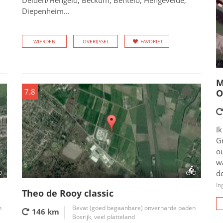
Delden/Hengelo, Beckum, Bentelo, Hengevelde,
Diepenheim...
WIERDEN
OVERIJSSEL
FAVORIET
M
7.8
O
Ik
G
o
wa
de
In
Theo de Rooy classic
n
Bevat (goed begaanbare) onverharde paden
146 km
Bosrijk, veel platteland