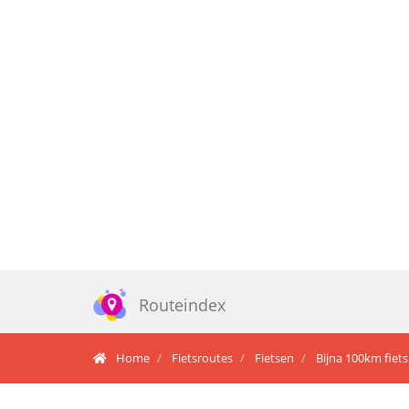
Routeindex
Home
Fietsroutes
Fietsen
Bijna 100km fiets