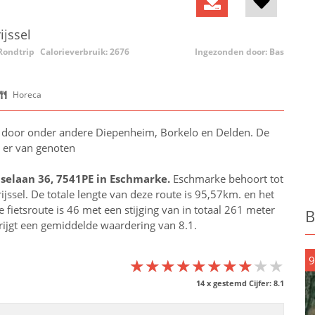
ijssel
Rondtrip
Calorieverbruik: 2676
Ingezonden door: Bas
Horeca
ng door onder andere Diepenheim, Borkelo en Delden. De
n er van genoten
nselaan 36, 7541PE in
Eschmarke
.
Eschmarke behoort tot
ijssel
. De totale lengte van deze route is 95,57km. en het
fietsroute is 46 met een stijging van in totaal 261 meter
B
krijgt een gemiddelde waardering van 8.1.
9
★★★★★★★★★★
★★★★★★★★★★
★★★★★★★★★★
14
x gestemd Cijfer:
8.1