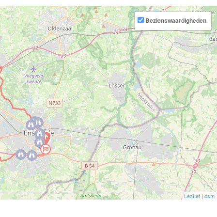
Bezienswaardigheden
Leaflet
|
osm