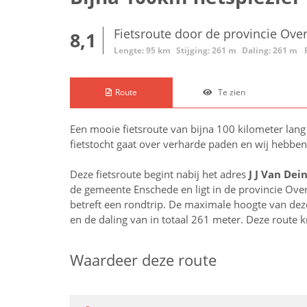
Fietsroute door de provincie Over
8,1
Lengte: 95 km
Stijging: 261 m
Daling: 261 m
Route
Te zien
Een mooie fietsroute van bijna 100 kilometer la
fietstocht gaat over verharde paden en wij hebbe
Deze fietsroute begint nabij het adres
J J Van Dei
de gemeente Enschede en ligt in de provincie
Over
betreft een rondtrip. De maximale hoogte van deze 
en de daling van in totaal 261 meter. Deze route 
Waardeer deze route