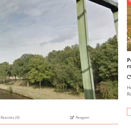
9
P
r
He
R
Reacties
(
0
)
Reageer