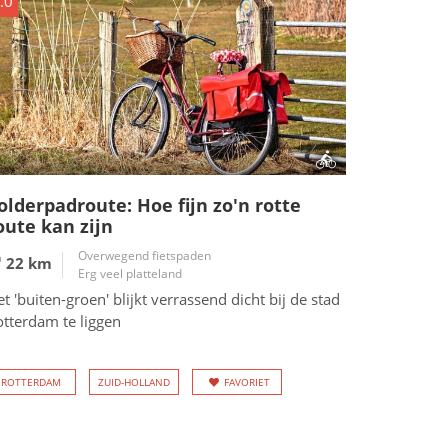
.0
olderpadroute: Hoe fijn zo'n rotte
oute kan zijn
Overwegend fietspaden
22 km
Erg veel platteland
t 'buiten-groen' blijkt verrassend dicht bij de stad
otterdam te liggen
ROTTERDAM
ZUID-HOLLAND
FAVORIET