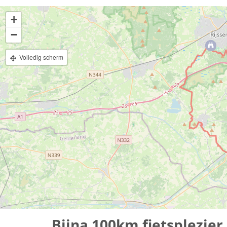
+
−
Volledig scherm
Bijna 100km fietsplezier