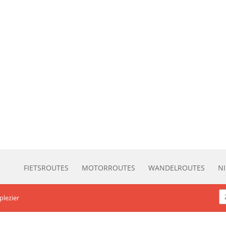
FIETSROUTES
MOTORROUTES
WANDELROUTES
N
plezier