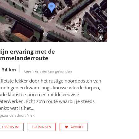
ijn ervaring met de
mmelanderroute
34 km
Geen kenmerken gevonden
 fietste lekker door het rustige noordoosten van
roningen en kwam langs knusse wierdedorpen,
ude kloostersporen en middeleeuwse
terwerken. Echt zo’n route waarbij je steeds
nkt: wat is het...
gezonden door: Niek
LOPPERSUM
GRONINGEN
FAVORIET