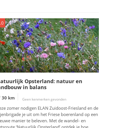
.0
atuurlijk Opsterland: natuur en
andbouw in balans
30 km
Geen kenmerken gevonden
eze zomer nodigen ELAN Zuidoost-Friesland en de
jenbrigade je uit om het Friese boerenland op een
ieuwe manier te beleven. Met de wandel- en
etsroute ‘Natuurlijk Opsterland’ ontdek je hoe...