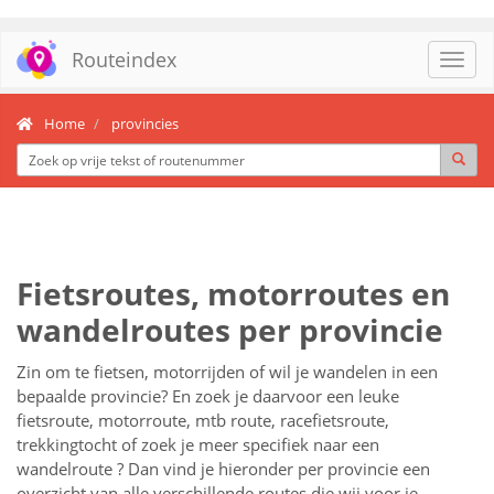
Routeindex
Toggl
navig
Home
provincies
Fietsroutes, motorroutes en
wandelroutes per provincie
Zin om te
fietsen, motorrijden of wil je wandelen
in een
bepaalde provincie? En zoek je daarvoor een leuke
fietsroute, motorroute, mtb route, racefietsroute,
trekkingtocht of zoek je meer specifiek naar een
wandelroute
? Dan vind je hieronder per provincie een
overzicht van alle verschillende routes die wij voor je