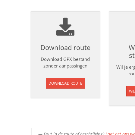
Download route
Wi
s
Download GPX bestand
zonder aanpassingen
Wil je e
rou
DOWNLOAD ROUTE
WIJ
Fout in de route of beschrijving?
Laat het ons we