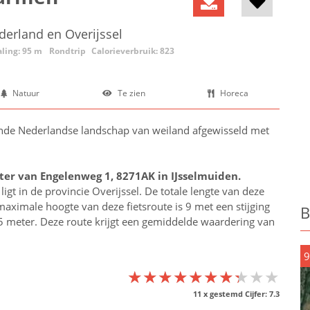
derland en Overijssel
ling: 95 m
Rondtrip
Calorieverbruik: 823
Natuur
Te zien
Horeca
ende Nederlandse landschap van weiland afgewisseld met
er van Engelenweg 1, 8271AK in
IJsselmuiden
.
igt in de provincie
Overijssel
. De totale lengte van deze
maximale hoogte van deze fietsroute is 9 met een stijging
B
 95 meter. Deze route krijgt een gemiddelde waardering van
9
★★★★★★★★★★
★★★★★★★★★★
★★★★★★★★★★
11
x gestemd Cijfer:
7.3