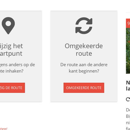
9
jzig het
Omgekeerde
tartpunt
route
rgens anders op de
De route aan de andere
te inhaken?
kant beginnen?
N
l
ZIG DE ROUTE
OMGEKEERDE ROUTE
D
Bi
n
fi
ten!