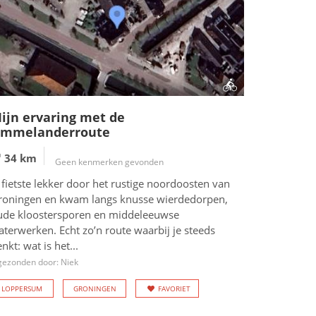
ijn ervaring met de
mmelanderroute
34 km
Geen kenmerken gevonden
 fietste lekker door het rustige noordoosten van
roningen en kwam langs knusse wierdedorpen,
ude kloostersporen en middeleeuwse
terwerken. Echt zo’n route waarbij je steeds
nkt: wat is het...
gezonden door: Niek
LOPPERSUM
GRONINGEN
FAVORIET