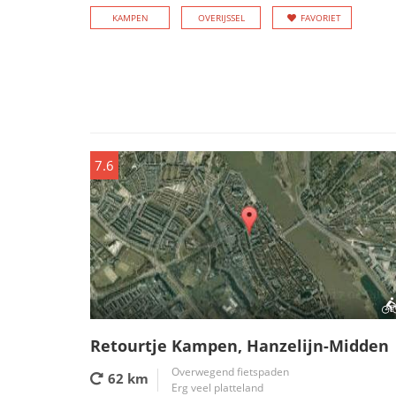
KAMPEN
OVERIJSSEL
FAVORIET
7.6
Retourtje Kampen, Hanzelijn-Midden
Overwegend fietspaden
62 km
Erg veel platteland