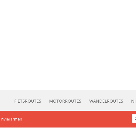
FIETSROUTES
MOTORROUTES
WANDELROUTES
N
n rivierarmen