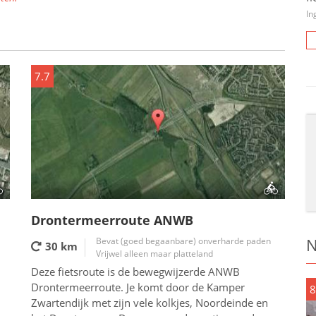
In
7.7
Drontermeerroute ANWB
N
Bevat (goed begaanbare) onverharde paden
30 km
Vrijwel alleen maar platteland
Deze fietsroute is de bewegwijzerde ANWB
Drontermeerroute. Je komt door de Kamper
8
Zwartendijk met zijn vele kolkjes, Noordeinde en