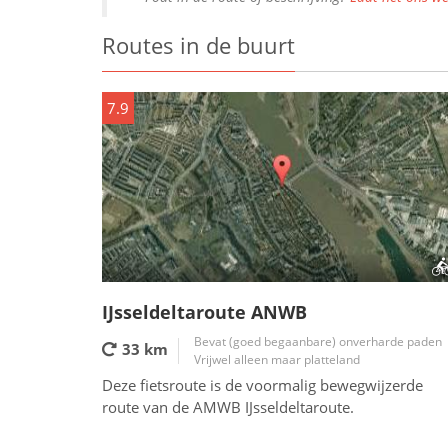
Routes in de buurt
7.9
IJsseldeltaroute ANWB
Bevat (goed begaanbare) onverharde paden
33 km
Vrijwel alleen maar platteland
Deze fietsroute is de voormalig bewegwijzerde
route van de AMWB IJsseldeltaroute.