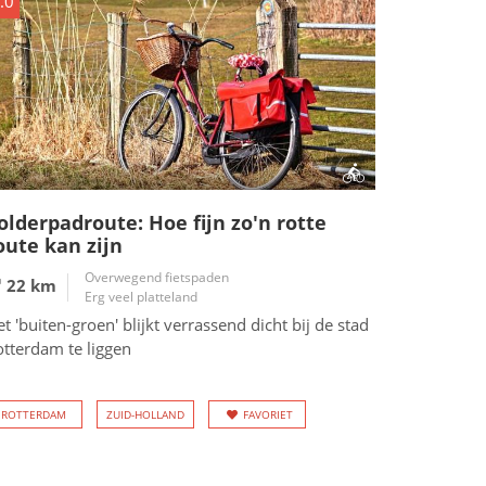
.0
olderpadroute: Hoe fijn zo'n rotte
oute kan zijn
Overwegend fietspaden
22 km
Erg veel platteland
t 'buiten-groen' blijkt verrassend dicht bij de stad
otterdam te liggen
ROTTERDAM
ZUID-HOLLAND
FAVORIET