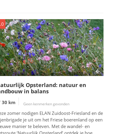
.0
atuurlijk Opsterland: natuur en
andbouw in balans
30 km
Geen kenmerken gevonden
eze zomer nodigen ELAN Zuidoost-Friesland en de
jenbrigade je uit om het Friese boerenland op een
ieuwe manier te beleven. Met de wandel- en
etsroute ‘Natuurlijk Opsterland’ ontdek je hoe...