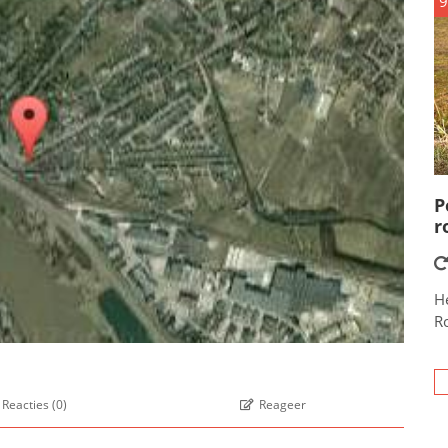
9
P
r
He
R
Reacties
(
0
)
Reageer