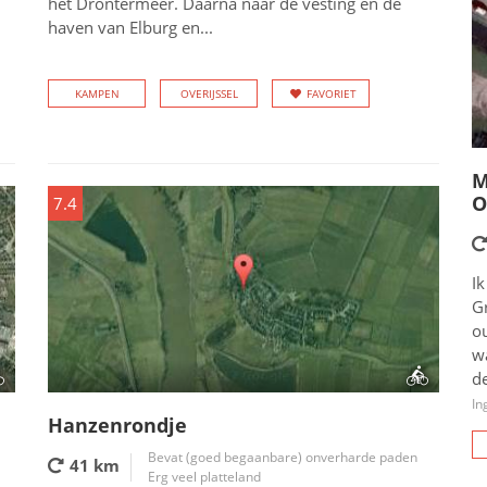
het Drontermeer. Daarna naar de vesting en de
haven van Elburg en...
KAMPEN
OVERIJSSEL
FAVORIET
M
O
7.4
Ik
G
o
wa
de
In
Hanzenrondje
Bevat (goed begaanbare) onverharde paden
41 km
Erg veel platteland