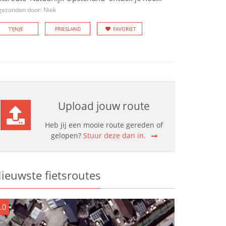
gezonden door: Niek
TIJNJE
FRIESLAND
FAVORIET
Upload jouw route
Heb jij een mooie route gereden of
gelopen?
Stuur deze dan in.
ieuwste fietsroutes
.0