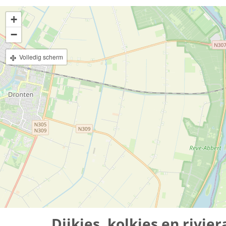
+
−
Volledig scherm
Dijkjes, kolkjes en rivi