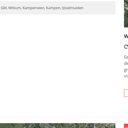
 Gld, Wilsum, Kamperveen, Kampen, IJsselmuiden
W
Ee
d
g
vi