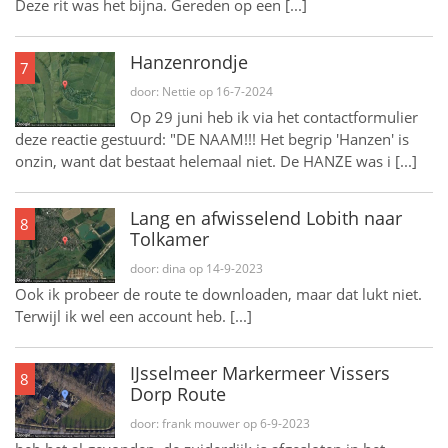
Deze rit was het bijna. Gereden op een [...]
Hanzenrondje
7
door: Nettie op 16-7-2024
Op 29 juni heb ik via het contactformulier
deze reactie gestuurd: "DE NAAM!!! Het begrip 'Hanzen' is
onzin, want dat bestaat helemaal niet. De HANZE was i [...]
Lang en afwisselend Lobith naar
8
Tolkamer
door: dina op 14-9-2023
Ook ik probeer de route te downloaden, maar dat lukt niet.
Terwijl ik wel een account heb. [...]
IJsselmeer Markermeer Vissers
8
Dorp Route
door: frank mouwer op 6-9-2023