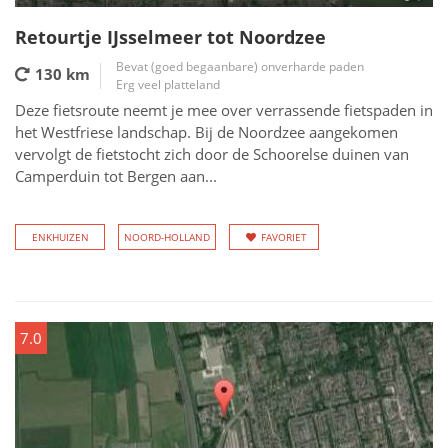
Retourtje IJsselmeer tot Noordzee
Bevat (goed begaanbare) onverharde paden
130 km
Erg veel platteland
Deze fietsroute neemt je mee over verrassende fietspaden in
het Westfriese landschap. Bij de Noordzee aangekomen
vervolgt de fietstocht zich door de Schoorelse duinen van
Camperduin tot Bergen aan...
ENKHUIZEN
NOORD-HOLLAND
FAVORIET
7.0