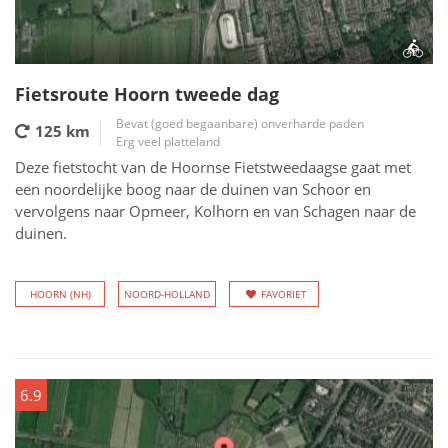
Fietsroute Hoorn tweede dag
Bevat (goed begaanbare) onverharde paden
125 km
Erg veel platteland
Deze fietstocht van de Hoornse Fietstweedaagse gaat met
een noordelijke boog naar de duinen van Schoor en
vervolgens naar Opmeer, Kolhorn en van Schagen naar de
duinen.
HOORN (NH)
NOORD-HOLLAND
FAVORIET
6.9