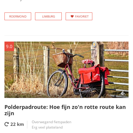
ROERMOND
LIMBURG
FAVORIET
9.0
Polderpadroute: Hoe fijn zo'n rotte route kan
zijn
Overwegend fietspaden
22 km
Erg veel platteland