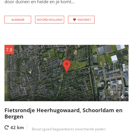
door duinen en heide en je komt...
ALKMAAR
NOORD-HOLLAND
FAVORIET
7.8
Fietsrondje Heerhugowaard, Schoorldam en
Bergen
42 km
Bevat (goed begaanbare) onverharde paden