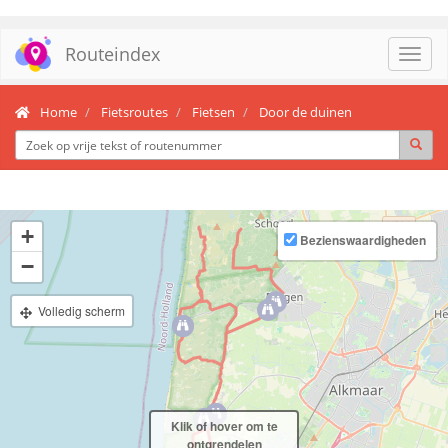
Routeindex
Toggl
navig
Home
Fietsroutes
Fietsen
Door de duinen
+
Bezienswaardigheden
−
Volledig scherm
Klik of hover om te
ontgrendelen