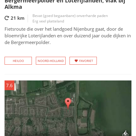
Bergermeerpolder en Loterijlanden, vlak bij
Alkma
Bevat (goed begaanbare) onverharde paden
21 km
Erg veel platteland
Fietsroute die over het landgoed Nijenburg gaat, door de
bloemrijke Loterijlanden en over duizend jaar oude dijken in
de Bergermeerpolder.
HEILOO
NOORD-HOLLAND
FAVORIET
7.6