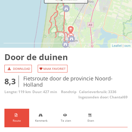
Leaflet
|
osm
Door de duinen
DOWNLOAD
MAAK FAVORIET
Fietsroute door de provincie Noord-
8,3
Holland
Lengte: 119 km
Duur: 427 min
Rondtrip
Calorieverbruik: 3336
Ingezonden door: Chantal69
Route
Kenmerk
Te zien
Eten