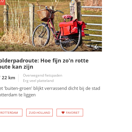
.0
olderpadroute: Hoe fijn zo'n rotte
oute kan zijn
Overwegend fietspaden
22 km
Erg veel platteland
t 'buiten-groen' blijkt verrassend dicht bij de stad
otterdam te liggen
ROTTERDAM
ZUID-HOLLAND
FAVORIET