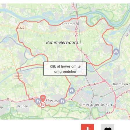
Klik of hover om te
ontgrendelen