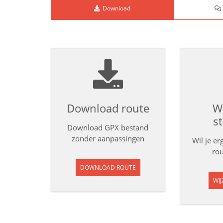
Download
Download route
Wi
s
Download GPX bestand
zonder aanpassingen
Wil je e
rou
DOWNLOAD ROUTE
WIJ