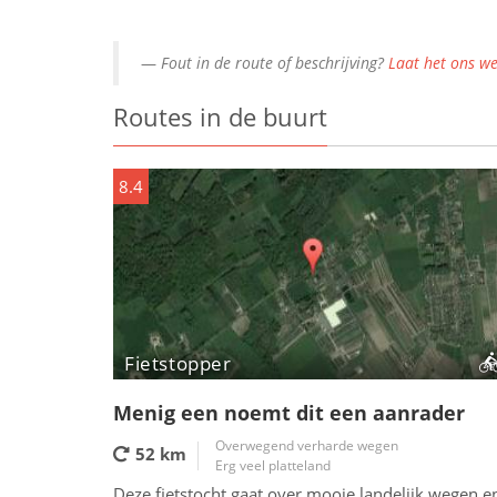
Fout in de route of beschrijving?
Laat het ons we
Routes in de buurt
8.4
Fietstopper
Menig een noemt dit een aanrader
Overwegend verharde wegen
52 km
Erg veel platteland
Deze fietstocht gaat over mooie landelijk wegen e