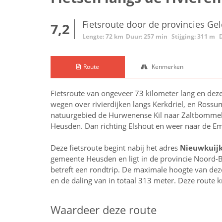
Fietsroute door de provincies G
7,2
Lengte: 72 km
Duur: 257 min
Stijging: 311 m
Route
Kenmerken
Fietsroute van ongeveer 73 kilometer lang en deze
wegen over rivierdijken langs Kerkdriel, en Rossu
natuurgebied de Hurwenense Kil naar Zaltbommel. B
Heusden. Dan richting Elshout en weer naar de
Deze fietsroute begint nabij het adres
Nieuwkuijk
gemeente Heusden en ligt in de provincie
Noord-B
betreft een rondtrip. De maximale hoogte van deze 
en de daling van in totaal 313 meter. Deze route 
Waardeer deze route