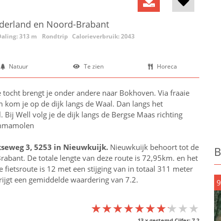
elderland en Noord-Brabant
Daling: 313 m
Rondtrip
Calorieverbruik: 2043
Natuur
Te zien
Horeca
 tocht brengt je onder andere naar Bokhoven. Via fraaie
m kom je op de dijk langs de Waal. Dan langs het
ij Well volg je de dijk langs de Bergse Maas richting
 Emmamolen
seweg 3, 5253 in
Nieuwkuijk
.
Nieuwkuijk behoort tot de
B
rabant
. De totale lengte van deze route is 72,95km. en het
fietsroute is 12 met een stijging van in totaal 311 meter
krijgt een gemiddelde waardering van 7.2.
9
★★★★★★★★★★
★★★★★★★★★★
★★★★★★★★★★
13
x gestemd Cijfer:
7.2