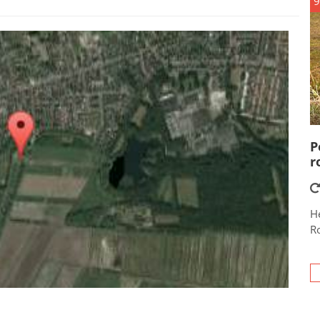
9
P
r
He
R