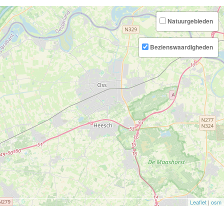
Natuurgebieden
Bezienswaardigheden
Leaflet
|
osm