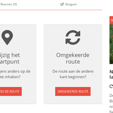
Reacties
(
0
)
Reageer
9
jzig het
Omgekeerde
tartpunt
route
rgens anders op de
De route aan de andere
N
l
te inhaken?
kant beginnen?
ZIG DE ROUTE
OMGEKEERDE ROUTE
D
Bi
n
fi