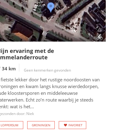
ijn ervaring met de
mmelanderroute
34 km
Geen kenmerken gevonden
 fietste lekker door het rustige noordoosten van
roningen en kwam langs knusse wierdedorpen,
ude kloostersporen en middeleeuwse
terwerken. Echt zo’n route waarbij je steeds
nkt: wat is het...
gezonden door: Niek
LOPPERSUM
GRONINGEN
FAVORIET