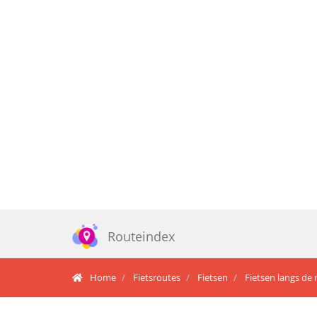
Routeindex
Home
Fietsroutes
Fietsen
Fietsen langs de 