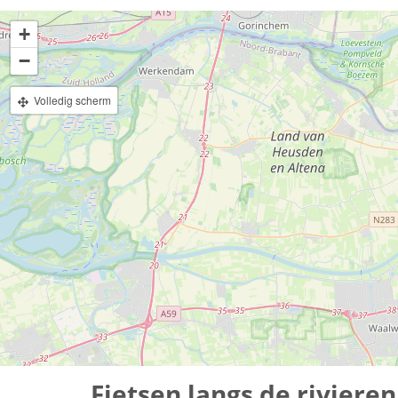
+
−
Volledig scherm
Fietsen langs de rivieren