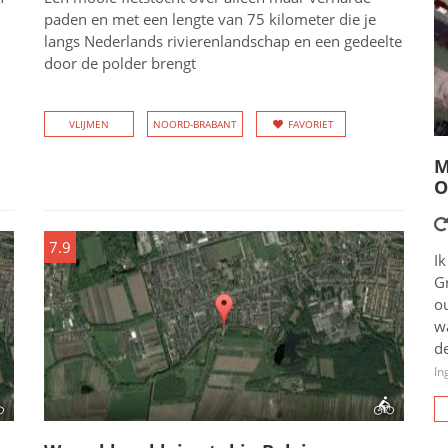
paden en met een lengte van 75 kilometer die je
langs Nederlands rivierenlandschap en een gedeelte
door de polder brengt
VLIJMEN
NOORD-BRABANT
FAVORIET
M
O
7.9
Ik
G
o
wa
de
In