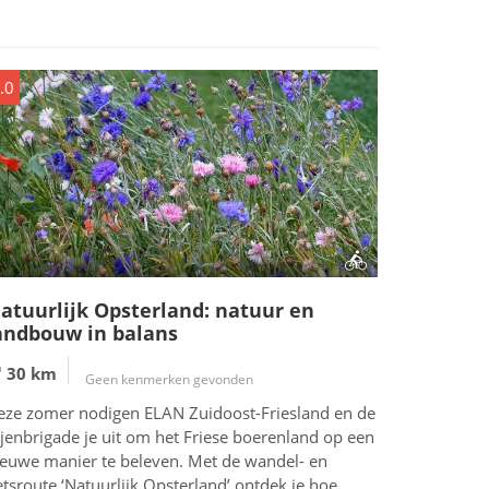
.0
atuurlijk Opsterland: natuur en
andbouw in balans
30 km
Geen kenmerken gevonden
eze zomer nodigen ELAN Zuidoost-Friesland en de
jenbrigade je uit om het Friese boerenland op een
ieuwe manier te beleven. Met de wandel- en
etsroute ‘Natuurlijk Opsterland’ ontdek je hoe...