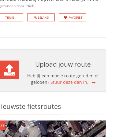
gezonden door: Niek
TIJNJE
FRIESLAND
FAVORIET
Upload jouw route
Heb jij een mooie route gereden of
gelopen?
Stuur deze dan in.
ieuwste fietsroutes
.0