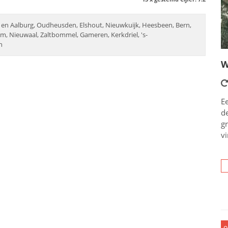
 en Aalburg, Oudheusden, Elshout, Nieuwkuijk, Heesbeen, Bern,
hem, Nieuwaal, Zaltbommel, Gameren, Kerkdriel, 's-
n
W
Ee
d
g
vi