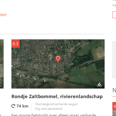
In
ten!
8.3
N
Rondje Zaltbommel, rivierenlandschap
Overwegend verharde wegen
74 km
8
Erg veel platteland
n
Een mooie fietstocht over alleen maar verharde