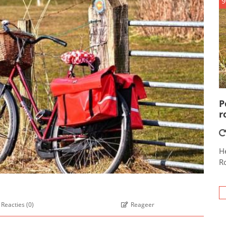
9
P
r
He
R
Reacties
(
0
)
Reageer