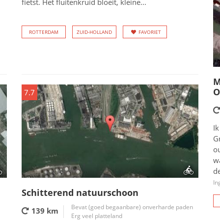
fietst. Het fluitenkruid bloeit, kleine...
ROTTERDAM
ZUID-HOLLAND
FAVORIET
M
O
7.7
Ik
G
o
wa
de
In
Schitterend natuurschoon
Bevat (goed begaanbare) onverharde paden
139 km
Erg veel platteland