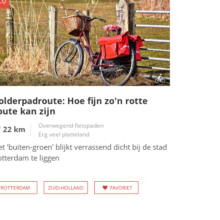
.0
olderpadroute: Hoe fijn zo'n rotte
oute kan zijn
Overwegend fietspaden
22 km
Erg veel platteland
t 'buiten-groen' blijkt verrassend dicht bij de stad
otterdam te liggen
ROTTERDAM
ZUID-HOLLAND
FAVORIET