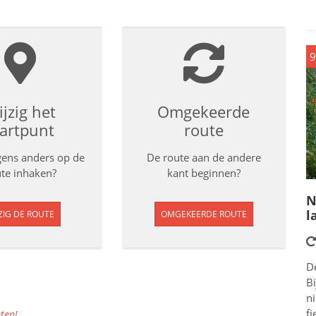
9
jzig het
Omgekeerde
tartpunt
route
rgens anders op de
De route aan de andere
te inhaken?
kant beginnen?
N
l
ZIG DE ROUTE
OMGEKEERDE ROUTE
D
Bi
n
fi
ten!