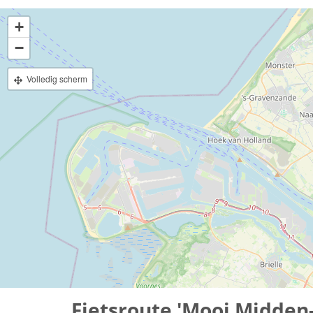
+
−
Volledig scherm
Fietsroute 'Mooi Midden-