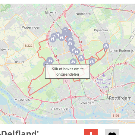
Klik of hover om te
ontgrendelen
Delfland'