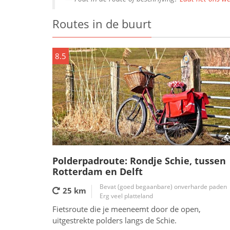
Routes in de buurt
8.5
Polderpadroute: Rondje Schie, tussen
Rotterdam en Delft
Bevat (goed begaanbare) onverharde paden
25 km
Erg veel platteland
Fietsroute die je meeneemt door de open,
uitgestrekte polders langs de Schie.