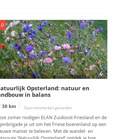
.0
atuurlijk Opsterland: natuur en
andbouw in balans
30 km
Geen kenmerken gevonden
eze zomer nodigen ELAN Zuidoost-Friesland en de
jenbrigade je uit om het Friese boerenland op een
ieuwe manier te beleven. Met de wandel- en
etsroute ‘Natuurlijk Opsterland’ ontdek je hoe...