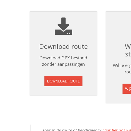
Download route
Wi
s
Download GPX bestand
zonder aanpassingen
Wil je e
rou
DOWNLOAD ROUTE
WIJ
Fout in de route of beschrijving?
Laat het ons we