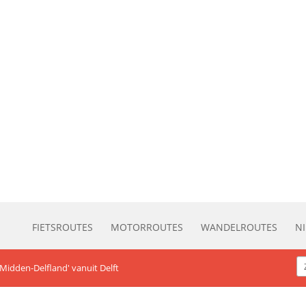
FIETSROUTES
MOTORROUTES
WANDELROUTES
N
Midden-Delfland' vanuit Delft