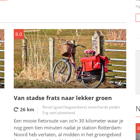
In
8.0
Van stadse frats naar lekker groen
N
Bevat (goed begaanbare) onverharde paden
26 km
Erg veel platteland
Een mooie fietsroute van zo'n 30 kilometer waar je
nog geen tien minuten nadat je station Rotterdam-
8
Noord heb verlaten, al midden in het groengebied