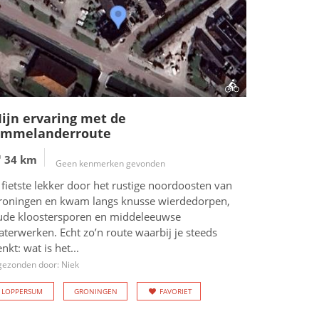
ijn ervaring met de
mmelanderroute
34 km
Geen kenmerken gevonden
 fietste lekker door het rustige noordoosten van
roningen en kwam langs knusse wierdedorpen,
ude kloostersporen en middeleeuwse
terwerken. Echt zo’n route waarbij je steeds
nkt: wat is het...
gezonden door: Niek
LOPPERSUM
GRONINGEN
FAVORIET