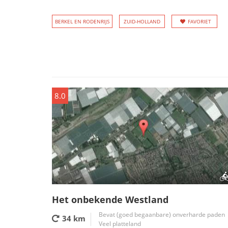
BERKEL EN RODENRIJS
ZUID-HOLLAND
FAVORIET
8.0
Het onbekende Westland
Bevat (goed begaanbare) onverharde paden
34 km
Veel platteland