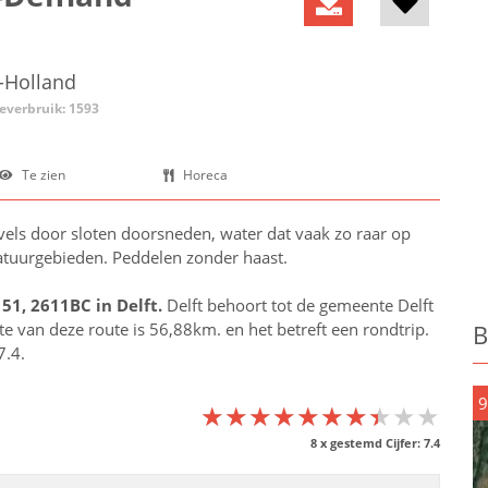
d-Holland
ieverbruik: 1593
Te zien
Horeca
vels door sloten doorsneden, water dat vaak zo raar op
natuurgebieden. Peddelen zonder haast.
 51, 2611BC in
Delft
.
Delft behoort tot de gemeente Delft
gte van deze route is 56,88km. en het betreft een rondtrip.
B
7.4.
9
★★★★★★★★★★
★★★★★★★★★★
★★★★★★★★★★
8
x gestemd Cijfer:
7.4