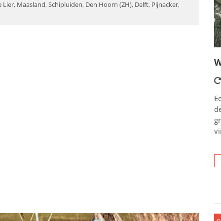
Lier, Maasland, Schipluiden, Den Hoorn (ZH), Delft, Pijnacker,
W
Ee
d
g
vi