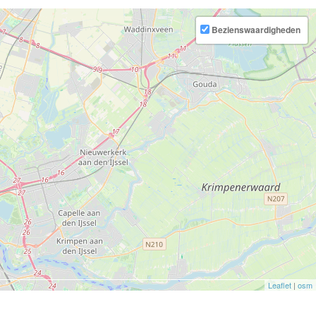
Bezienswaardigheden
Leaflet
|
osm