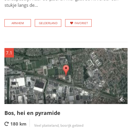
stukje langs de...
ARNHEM
GELDERLAND
FAVORIET
7.1
Bos, hei en pyramide
180 km
Veel platteland, bosrijk gebied