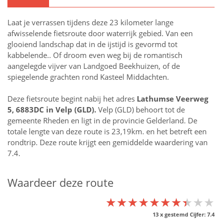
Laat je verrassen tijdens deze 23 kilometer lange
afwisselende fietsroute door waterrijk gebied. Van een
glooiend landschap dat in de ijstijd is gevormd tot
kabbelende.. Of droom even weg bij de romantisch
aangelegde vijver van Landgoed Beekhuizen, of de
spiegelende grachten rond Kasteel Middachten.
Deze fietsroute begint nabij het adres
Lathumse Veerweg
5, 6883DC in
Velp (GLD)
.
Velp (GLD) behoort tot de
gemeente Rheden en ligt in de provincie
Gelderland
. De
totale lengte van deze route is 23,19km. en het betreft een
rondtrip. Deze route krijgt een gemiddelde waardering van
7.4.
Waardeer deze route
★★★★★★★★★★
★★★★★★★★★★
★★★★★★★★★★
13
x gestemd Cijfer:
7.4