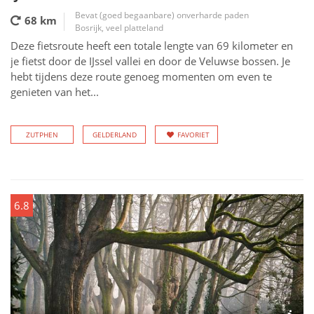
Bevat (goed begaanbare) onverharde paden
68 km
Bosrijk, veel platteland
Deze fietsroute heeft een totale lengte van 69 kilometer en
je fietst door de IJssel vallei en door de Veluwse bossen. Je
hebt tijdens deze route genoeg momenten om even te
genieten van het...
ZUTPHEN
GELDERLAND
FAVORIET
6.8