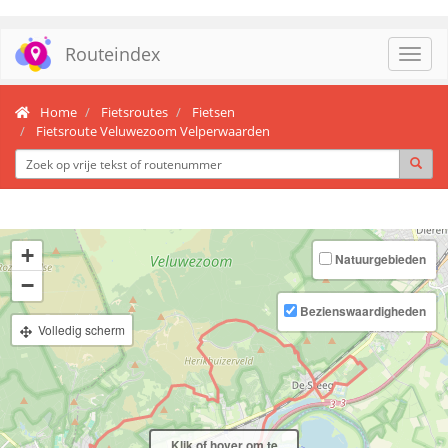
Routeindex
Toggl
navig
Home
Fietsroutes
Fietsen
Fietsroute Veluwezoom Velperwaarden
+
Natuurgebieden
−
Bezienswaardigheden
Volledig scherm
Klik of hover om te