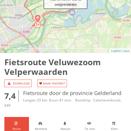
ontgrendelen
Leaflet
|
osm
Fietsroute Veluwezoom
Velperwaarden
DOWNLOAD
MAAK FAVORIET
Fietsroute door de provincie Gelderland
7,4
Lengte: 23 km
Duur: 81 min
Rondtrip
Calorieverbruik:
649
Route
Kenmerk
Natuur
Te zien
Eten