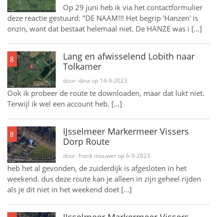
Op 29 juni heb ik via het contactformulier
deze reactie gestuurd: "DE NAAM!!! Het begrip 'Hanzen' is
onzin, want dat bestaat helemaal niet. De HANZE was i [...]
Lang en afwisselend Lobith naar
8
Tolkamer
door: dina op 14-9-2023
Ook ik probeer de route te downloaden, maar dat lukt niet.
Terwijl ik wel een account heb. [...]
IJsselmeer Markermeer Vissers
8
Dorp Route
door: frank mouwer op 6-9-2023
heb het al gevonden, de zuiderdijk is afgesloten in het
weekend. dus deze route kan je alleen in zijn geheel rijden
als je dit niet in het weekend doet [...]