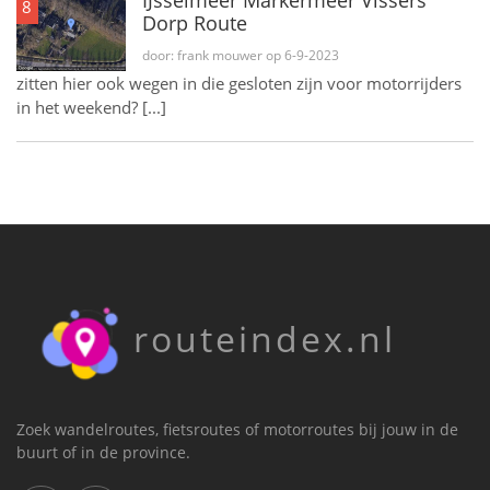
IJsselmeer Markermeer Vissers
8
Dorp Route
door: frank mouwer op 6-9-2023
zitten hier ook wegen in die gesloten zijn voor motorrijders
in het weekend? [...]
routeindex.nl
Zoek wandelroutes, fietsroutes of motorroutes bij jouw in de
buurt of in de province.