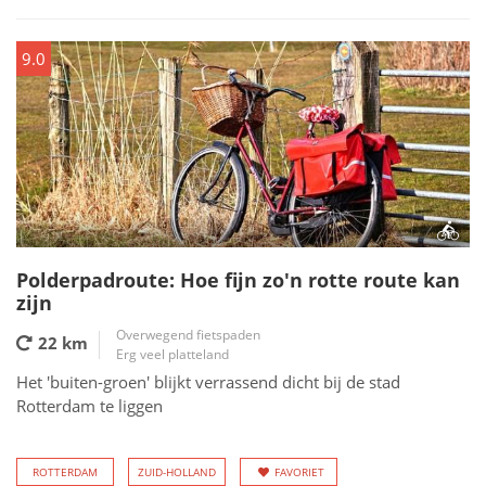
9.0
Polderpadroute: Hoe fijn zo'n rotte route kan
zijn
Overwegend fietspaden
22 km
Erg veel platteland
Het 'buiten-groen' blijkt verrassend dicht bij de stad
Rotterdam te liggen
ROTTERDAM
ZUID-HOLLAND
FAVORIET