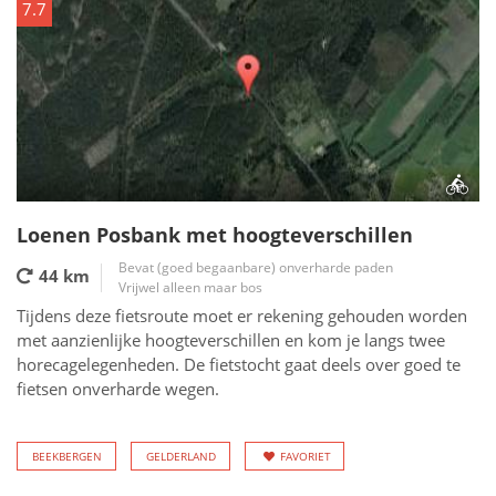
7.7
Loenen Posbank met hoogteverschillen
Bevat (goed begaanbare) onverharde paden
44 km
Vrijwel alleen maar bos
Tijdens deze fietsroute moet er rekening gehouden worden
met aanzienlijke hoogteverschillen en kom je langs twee
horecagelegenheden. De fietstocht gaat deels over goed te
fietsen onverharde wegen.
BEEKBERGEN
GELDERLAND
FAVORIET