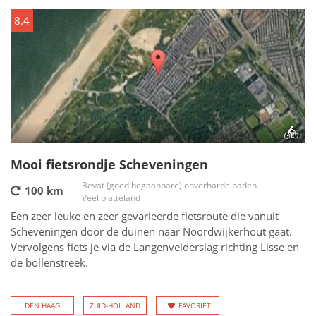
8.4
Mooi fietsrondje Scheveningen
Bevat (goed begaanbare) onverharde paden
100 km
Veel platteland
Een zeer leuke en zeer gevarieerde fietsroute die vanuit
Scheveningen door de duinen naar Noordwijkerhout gaat.
Vervolgens fiets je via de Langenvelderslag richting Lisse en
de bollenstreek.
DEN HAAG
ZUID-HOLLAND
FAVORIET