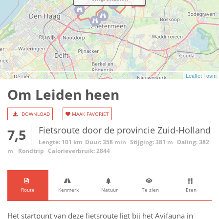
Leaflet
|
osm
Om Leiden heen
DOWNLOAD
MAAK FAVORIET
Fietsroute door de provincie Zuid-Holland
7,5
Lengte: 101 km
Duur: 358 min
Stijging: 381 m
Daling: 382
m
Rondtrip
Calorieverbruik: 2844
Route
Kenmerk
Natuur
Te zien
Eten
Het startpunt van deze fietsroute ligt bij het Avifauna in