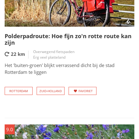
Polderpadroute: Hoe fijn zo'n rotte route kan
zijn
Overwegend fietspaden
22 km
Erg veel platteland
Het 'buiten-groen' blijkt verrassend dicht bij de stad
Rotterdam te liggen
ROTTERDAM
ZUID-HOLLAND
FAVORIET
9.0