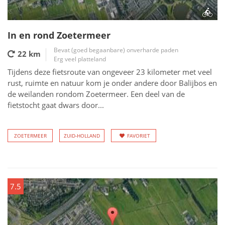
In en rond Zoetermeer
Bevat (goed begaanbare) onverharde paden
22 km
Erg veel platteland
Tijdens deze fietsroute van ongeveer 23 kilometer met veel
rust, ruimte en natuur kom je onder andere door Balijbos en
de weilanden rondom Zoetermeer. Een deel van de
fietstocht gaat dwars door...
ZOETERMEER
ZUID-HOLLAND
FAVORIET
7.5