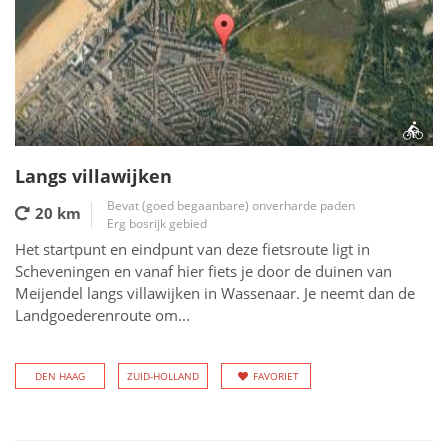
Langs villawijken
Bevat (goed begaanbare) onverharde paden
20 km
Erg bosrijk gebied
Het startpunt en eindpunt van deze fietsroute ligt in
Scheveningen en vanaf hier fiets je door de duinen van
Meijendel langs villawijken in Wassenaar. Je neemt dan de
Landgoederenroute om...
DEN HAAG
ZUID-HOLLAND
FAVORIET