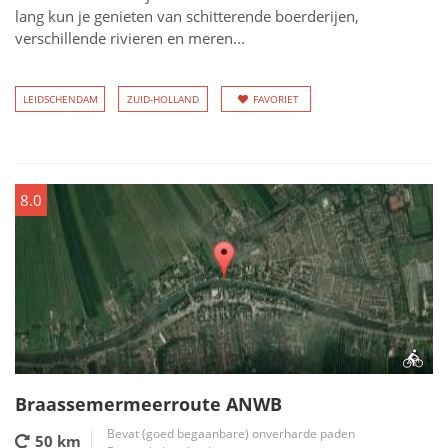
lang kun je genieten van schitterende boerderijen,
verschillende rivieren en meren...
LEIDSCHENDAM
ZUID-HOLLAND
FAVORIET
8.0
Braassemermeerroute ANWB
Bevat (goed begaanbare) onverharde paden
50 km