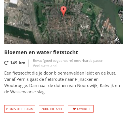
Bloemen en water fietstocht
Bevat (goed begaanbare) onverharde paden
149 km
Veel platteland
Een fietstocht die je door bloemenvelden leidt en de kust.
Vanaf Pernis gaat de fietsroute naar Pijnacker en
Woubrugge. Dan naar de duinen van Noordwijk, Katwijk en
de Wassenaarse slag.
PERNIS ROTTERDAM
ZUID-HOLLAND
FAVORIET