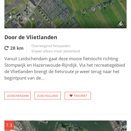
Door de Vlietlanden
Overwegend fietspaden
28 km
Vrijwel alleen maar platteland
Vanuit Leidschendam gaat deze mooie fietstocht richting
Stompwijk en Hazerswoude-Rijndijk. Via het recreatiegebied
de Vlietlanden brengt de fietsroute je weer terug naar het
begintpunt van de...
LEIDSCHENDAM
ZUID-HOLLAND
FAVORIET
7.3