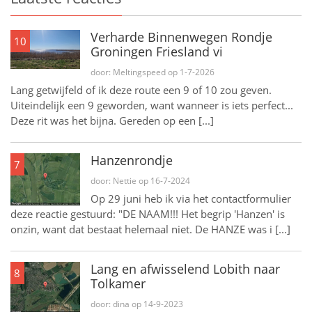
Verharde Binnenwegen Rondje
10
Groningen Friesland vi
door: Meltingspeed op 1-7-2026
Lang getwijfeld of ik deze route een 9 of 10 zou geven.
Uiteindelijk een 9 geworden, want wanneer is iets perfect...
Deze rit was het bijna. Gereden op een [...]
Hanzenrondje
7
door: Nettie op 16-7-2024
Op 29 juni heb ik via het contactformulier
deze reactie gestuurd: "DE NAAM!!! Het begrip 'Hanzen' is
onzin, want dat bestaat helemaal niet. De HANZE was i [...]
Lang en afwisselend Lobith naar
8
Tolkamer
door: dina op 14-9-2023