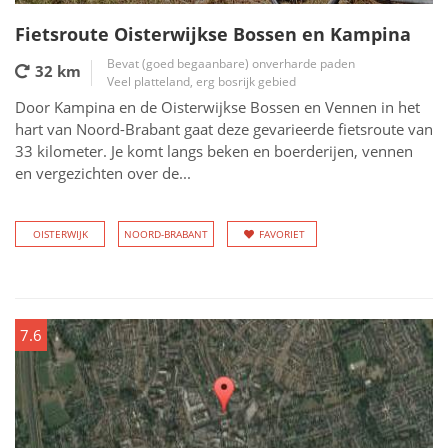
Fietsroute Oisterwijkse Bossen en Kampina
Bevat (goed begaanbare) onverharde paden
32 km
Veel platteland, erg bosrijk gebied
Door Kampina en de Oisterwijkse Bossen en Vennen in het
hart van Noord-Brabant gaat deze gevarieerde fietsroute van
33 kilometer. Je komt langs beken en boerderijen, vennen
en vergezichten over de...
OISTERWIJK
NOORD-BRABANT
FAVORIET
7.6