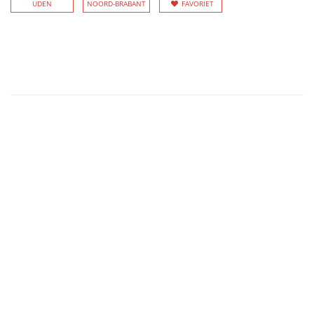
UDEN
NOORD-BRABANT
FAVORIET