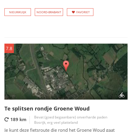
NIEUWKUIJK
NOORD-BRABANT
FAVORIET
7.8
Te splitsen rondje Groene Woud
Bevat (goed begaanbare) onverharde paden
189 km
Bosrijk, erg veel platteland
Je kunt deze fietsroute die rond het Groene Woud gaat