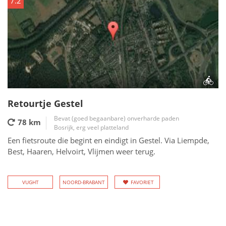
7.2
Retourtje Gestel
Bevat (goed begaanbare) onverharde paden
78 km
Bosrijk, erg veel platteland
Een fietsroute die begint en eindigt in Gestel. Via Liempde,
Best, Haaren, Helvoirt, Vlijmen weer terug.
VUGHT
NOORD-BRABANT
FAVORIET