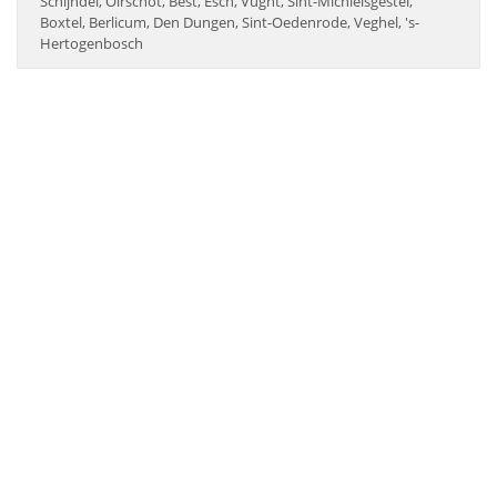
Schijndel, Oirschot, Best, Esch, Vught, Sint-Michielsgestel,
Boxtel, Berlicum, Den Dungen, Sint-Oedenrode, Veghel, 's-
Hertogenbosch