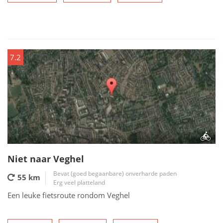
7.2
Niet naar Veghel
Bevat (goed begaanbare) onverharde paden
55 km
Erg veel platteland
Een leuke fietsroute rondom Veghel