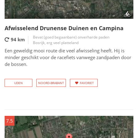
Afwisselend Drunense Duinen en Campina
Bevat (goed begaanbare) onverharde paden
94 km
Bosrijk, erg veel platteland
Een geweldig mooi route die veel afwisseling heeft. Hij is
minder geschikt voor de racefiets vanwege zandpaden door
de bossen.
UDEN
NOORD-BRABANT
FAVORIET
7.5