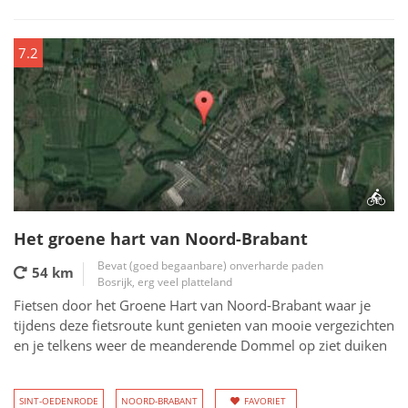
7.2
Het groene hart van Noord-Brabant
Bevat (goed begaanbare) onverharde paden
54 km
Bosrijk, erg veel platteland
Fietsen door het Groene Hart van Noord-Brabant waar je
tijdens deze fietsroute kunt genieten van mooie vergezichten
en je telkens weer de meanderende Dommel op ziet duiken
SINT-OEDENRODE
NOORD-BRABANT
FAVORIET