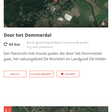
Door het Dommerdal
Bevat (goed begaanbare) onverharde paden
44 km
Erg veel platteland
Een fietstocht met mooie paden die door het Dommeldal
gaat, het natuurgebied De Mortelen en Landgoed De Velder.
BOXTEL
NOORD-BRABANT
FAVORIET
8.1