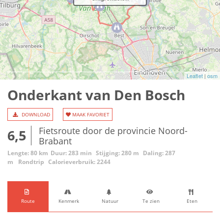
Leaflet
|
osm
Onderkant van Den Bosch
DOWNLOAD
MAAK FAVORIET
Fietsroute door de provincie Noord-
6,5
Brabant
Lengte: 80 km
Duur: 283 min
Stijging: 280 m
Daling: 287
m
Rondtrip
Calorieverbruik: 2244
Route
Kenmerk
Natuur
Te zien
Eten