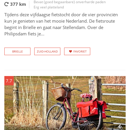
Bevat (goed begaanbare) onverharde paden
377 km
Erg veel platteland
Tijdens deze vijfdaagse fietstocht door de vier provinciën
kun je genieten van het mooie Nederland. De fietsroute
begint in Brielle en gaat naar Stellendam. Over de
Philipsdam fiets je...
BRIELLE
ZUID-HOLLAND
FAVORIET
7.7