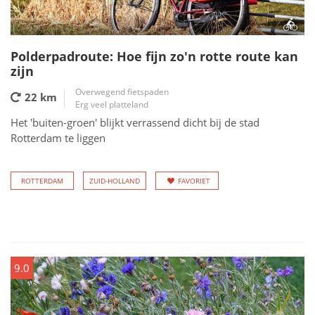
Polderpadroute: Hoe fijn zo'n rotte route kan
zijn
Overwegend fietspaden
22 km
Erg veel platteland
Het 'buiten-groen' blijkt verrassend dicht bij de stad
Rotterdam te liggen
ROTTERDAM
ZUID-HOLLAND
FAVORIET
9.0