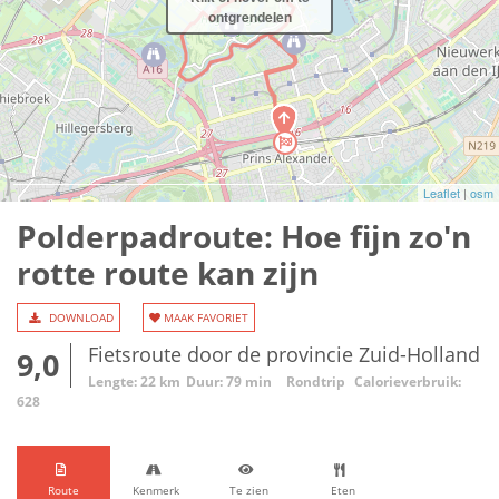
ontgrendelen
Leaflet
|
osm
Polderpadroute: Hoe fijn zo'n
rotte route kan zijn
DOWNLOAD
MAAK FAVORIET
Fietsroute door de provincie Zuid-Holland
9,0
Lengte: 22 km
Duur: 79 min
Rondtrip
Calorieverbruik:
628
Route
Kenmerk
Te zien
Eten