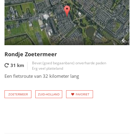
Rondje Zoetermeer
Bevat (goed begaanbare) onverharde paden
31 km
Erg veel platteland
Een fietsroute van 32 kilometer lang
ZOETERMEER
ZUID-HOLLAND
FAVORIET