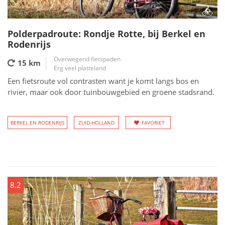
Polderpadroute: Rondje Rotte, bij Berkel en
Rodenrijs
Overwegend fietspaden
15 km
Erg veel platteland
Een fietsroute vol contrasten want je komt langs bos en
rivier, maar ook door tuinbouwgebied en groene stadsrand.
BERKEL EN RODENRIJS
ZUID-HOLLAND
FAVORIET
8.2