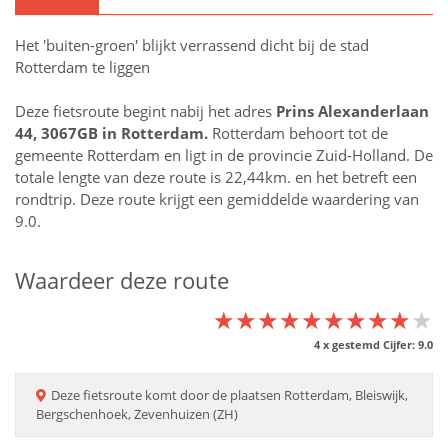
Het 'buiten-groen' blijkt verrassend dicht bij de stad
Rotterdam te liggen
Deze fietsroute begint nabij het adres
Prins Alexanderlaan
44, 3067GB in
Rotterdam
.
Rotterdam behoort tot de
gemeente Rotterdam en ligt in de provincie
Zuid-Holland
. De
totale lengte van deze route is 22,44km. en het betreft een
rondtrip. Deze route krijgt een gemiddelde waardering van
9.0.
Waardeer deze route
★★★★★★★★★★
★★★★★★★★★★
★★★★★★★★★★
4
x gestemd Cijfer:
9.0
Deze
fietsroute
komt door de plaatsen
Rotterdam, Bleiswijk,
Bergschenhoek, Zevenhuizen (ZH)