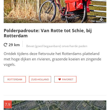
Polderpadroute: Van Rotte tot Schie, bij
Rotterdam
29 km
Bevat (goed begaanbare) onverharde paden
Ontdek tijdens deze fietsroute het Rotterdams platteland
met hoge dijken en rivieren, grazende koeien en zingende
vogels.
ROTTERDAM
ZUID-HOLLAND
FAVORIET
7.9