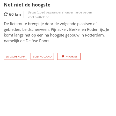
Net niet de hoogste
Bevat (goed begaanbare) onverharde paden
60 km
Veel platteland
De fietsroute brengt je door de volgende plaatsen of
gebieden: Leidschenveen, Pijnacker, Berkel en Rodenrijs. Je
komt langs het op één na hoogste gebouw in Rotterdam,
namelijk de Delftse Poort.
LEIDSCHENDAM
ZUID-HOLLAND
FAVORIET