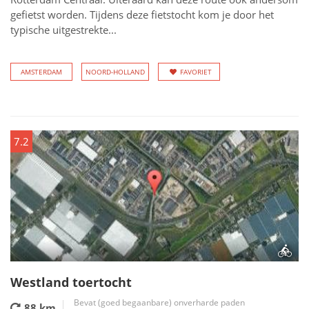
gefietst worden. Tijdens deze fietstocht kom je door het
typische uitgestrekte...
AMSTERDAM
NOORD-HOLLAND
FAVORIET
7.2
Westland toertocht
Bevat (goed begaanbare) onverharde paden
88 km