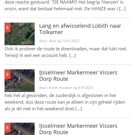
deze reactie gestuurd: "DE NAAM!!! Het begrip 'Hanzen' is
onzin, want dat bestaat helemaal niet. De HANZE was i [...]
Lang en afwisselend Lobith naar
8
Tolkamer
door: dina op 14-9-2023
Ook ik probeer de route te downloaden, maar dat lukt niet.
Terwijl ik wel een account heb. [...]
IJsselmeer Markermeer Vissers
8
Dorp Route
door: frank mouwer op 6-9-2023
heb het al gevonden, de zuiderdijk is afgesloten in het
weekend. dus deze route kan je alleen in zijn geheel rijden
als je dit niet in het weekend doet [...]
IJsselmeer Markermeer Vissers
8
Dorp Route