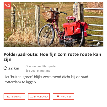
9.0
Polderpadroute: Hoe fijn zo'n rotte route kan
zijn
Overwegend fietspaden
22 km
Erg veel platteland
Het 'buiten-groen' blijkt verrassend dicht bij de stad
Rotterdam te liggen
ROTTERDAM
ZUID-HOLLAND
FAVORIET