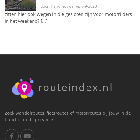
door: frank mouwer op 6-9-2023
zitten hier ook wegen in die gesloten zijn voor motorrijders
in het weekend? [...]
routeindex.nl
Zoek wandelroutes, fietsroutes of motorroutes bij jouw in de
buurt of in de province.