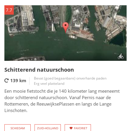
7.7
Schitterend natuurschoon
Bevat (goed begaanbare) onverharde paden
139 km
Erg veel platteland
Een mooie fietstocht die je 140 kilometer lang meeneemt
door schitterend natuurschoon. Vanaf Pernis naar de
Rottemeren, de ReeuwijksePlassen en langs de Lange
Linschoten.
SCHIEDAM
ZUID-HOLLAND
FAVORIET