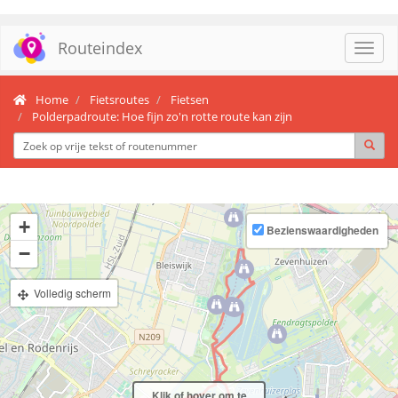
Routeindex
Toggl
navig
Home
Fietsroutes
Fietsen
Polderpadroute: Hoe fijn zo'n rotte route kan zijn
+
Bezienswaardigheden
−
Volledig scherm
Klik of hover om te