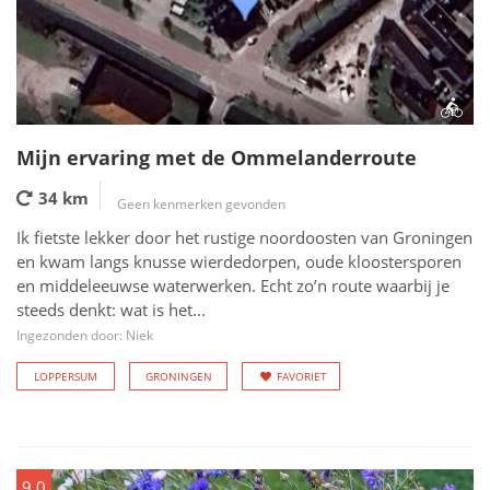
Mijn ervaring met de Ommelanderroute
34 km
Geen kenmerken gevonden
Ik fietste lekker door het rustige noordoosten van Groningen
en kwam langs knusse wierdedorpen, oude kloostersporen
en middeleeuwse waterwerken. Echt zo’n route waarbij je
steeds denkt: wat is het...
Ingezonden door: Niek
LOPPERSUM
GRONINGEN
FAVORIET
9.0