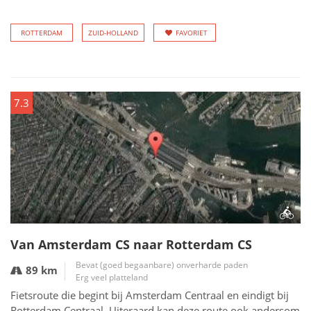
ROTTERDAM
ZUID-HOLLAND
FAVORIET
7.3
Van Amsterdam CS naar Rotterdam CS
Bevat (goed begaanbare) onverharde paden
89 km
Erg veel platteland
Fietsroute die begint bij Amsterdam Centraal en eindigt bij
Rotterdam Centraal. Uiteraard kan deze route ook andersom