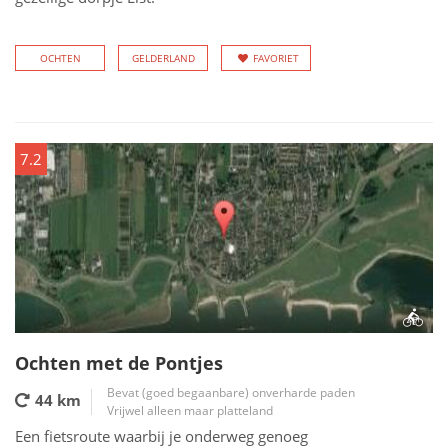
OCHTEN
GELDERLAND
FAVORIET
7.2
Ochten met de Pontjes
Bevat (goed begaanbare) onverharde paden
44 km
Vrijwel alleen maar platteland
Een fietsroute waarbij je onderweg genoeg