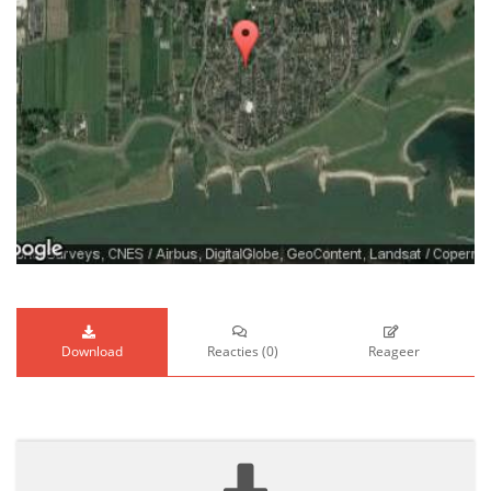
Download
Reacties
(
0
)
Reageer