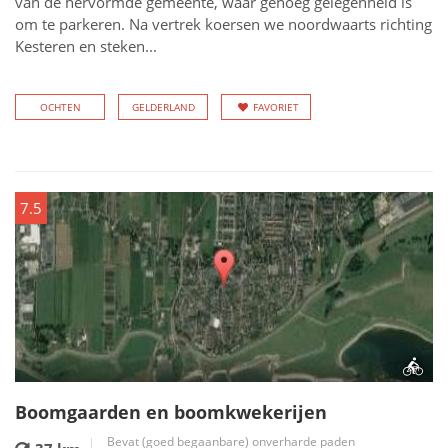
van de hervormde gemeente, waar genoeg gelegenheid is
om te parkeren. Na vertrek koersen we noordwaarts richting
Kesteren en steken...
OCHTEN
GELDERLAND
FAVORIET
7.5
Boomgaarden en boomkwekerijen
Bevat (goed begaanbare) onverharde paden