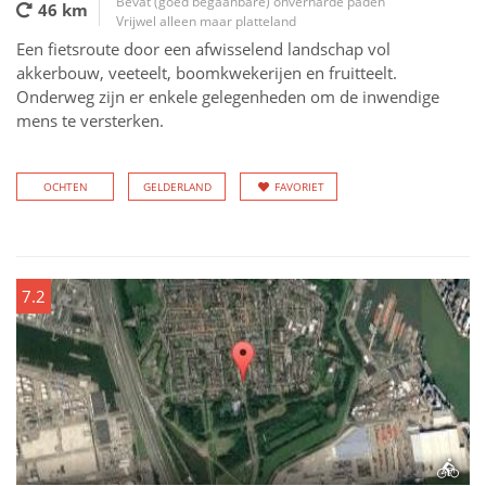
Bevat (goed begaanbare) onverharde paden
46 km
Vrijwel alleen maar platteland
Een fietsroute door een afwisselend landschap vol
akkerbouw, veeteelt, boomkwekerijen en fruitteelt.
Onderweg zijn er enkele gelegenheden om de inwendige
mens te versterken.
OCHTEN
GELDERLAND
FAVORIET
7.2