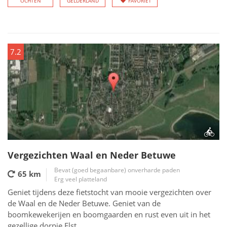
OCHTEN
GELDERLAND
FAVORIET
7.2
Vergezichten Waal en Neder Betuwe
Bevat (goed begaanbare) onverharde paden
65 km
Erg veel platteland
Geniet tijdens deze fietstocht van mooie vergezichten over
de Waal en de Neder Betuwe. Geniet van de
boomkewekerijen en boomgaarden en rust even uit in het
gezellige dorpje Elst.