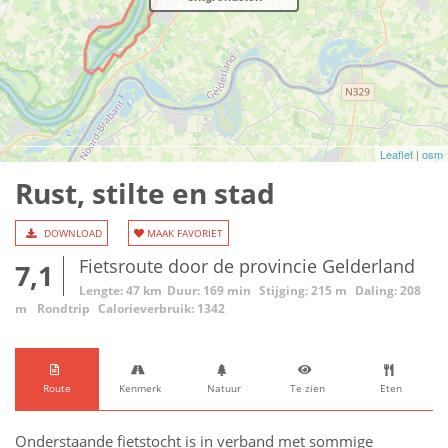
Leaflet
|
osm
Rust, stilte en stad
DOWNLOAD
MAAK FAVORIET
Fietsroute door de provincie Gelderland
7,1
Lengte: 47 km
Duur: 169 min
Stijging: 215 m
Daling: 208
m
Rondtrip
Calorieverbruik: 1342
Route
Kenmerk
Natuur
Te zien
Eten
Onderstaande fietstocht is in verband met sommige