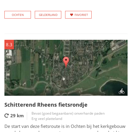
OCHTEN
GELDERLAND
FAVORIET
8.3
Schitterend Rheens fietsrondje
Bevat (goed begaanbare) onverharde paden
29 km
Erg veel platteland
De start van deze fietsroute is in Ochten bij het kerkgebouw