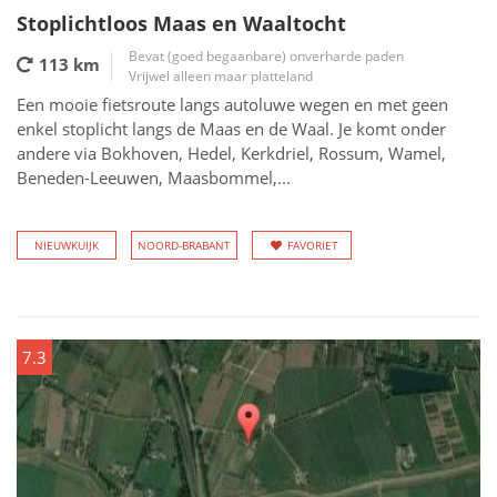
Stoplichtloos Maas en Waaltocht
Bevat (goed begaanbare) onverharde paden
113 km
Vrijwel alleen maar platteland
Een mooie fietsroute langs autoluwe wegen en met geen
enkel stoplicht langs de Maas en de Waal. Je komt onder
andere via Bokhoven, Hedel, Kerkdriel, Rossum, Wamel,
Beneden-Leeuwen, Maasbommel,...
NIEUWKUIJK
NOORD-BRABANT
FAVORIET
7.3