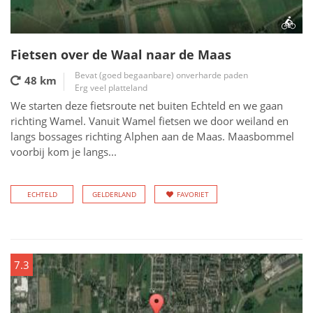
Fietsen over de Waal naar de Maas
Bevat (goed begaanbare) onverharde paden
48 km
Erg veel platteland
We starten deze fietsroute net buiten Echteld en we gaan
richting Wamel. Vanuit Wamel fietsen we door weiland en
langs bossages richting Alphen aan de Maas. Maasbommel
voorbij kom je langs...
ECHTELD
GELDERLAND
FAVORIET
7.3