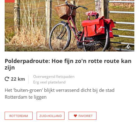
Polderpadroute: Hoe fijn zo'n rotte route kan
zijn
Overwegend fietspaden
22 km
Erg veel platteland
Het 'buiten-groen' blijkt verrassend dicht bij de stad
Rotterdam te liggen
ROTTERDAM
ZUID-HOLLAND
FAVORIET