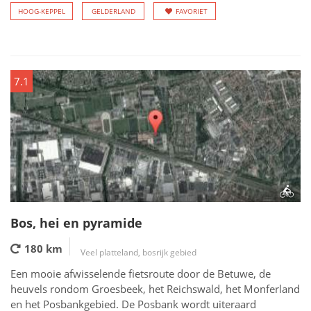
HOOG-KEPPEL
GELDERLAND
FAVORIET
7.1
Bos, hei en pyramide
180 km
Veel platteland, bosrijk gebied
Een mooie afwisselende fietsroute door de Betuwe, de
heuvels rondom Groesbeek, het Reichswald, het Monferland
en het Posbankgebied. De Posbank wordt uiteraard