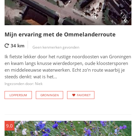
Mijn ervaring met de Ommelanderroute
34 km
Geen kenmerken gevonden
Ik fietste lekker door het rustige noordoosten van Groningen
en kwam langs knusse wierdedorpen, oude kloostersporen
en middeleeuwse waterwerken. Echt zo’n route waarbij je
steeds denkt: wat is het...
Ingezonden door: Niek
LOPPERSUM
GRONINGEN
FAVORIET
9.0