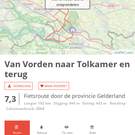
ontgrendelen
Leaflet
|
osm
Van Vorden naar Tolkamer en
terug
DOWNLOAD
MAAK FAVORIET
Fietsroute door de provincie Gelderland
7,3
Lengte: 102 km
Stijging: 444 m
Daling: 443 m
Rondtrip
Calorieverbruik: 2864
Route
Natuur
Te zien
Eten