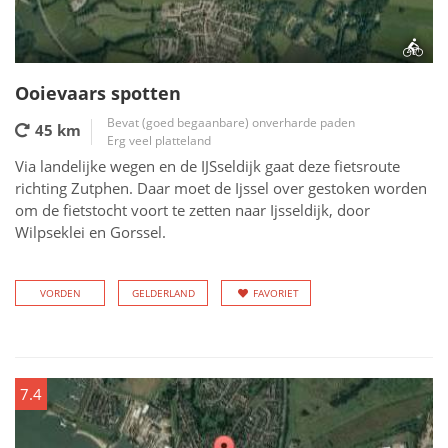
Ooievaars spotten
Bevat (goed begaanbare) onverharde paden
45 km
Erg veel platteland
Via landelijke wegen en de IJSseldijk gaat deze fietsroute
richting Zutphen. Daar moet de Ijssel over gestoken worden
om de fietstocht voort te zetten naar Ijsseldijk, door
Wilpseklei en Gorssel.
VORDEN
GELDERLAND
FAVORIET
7.4