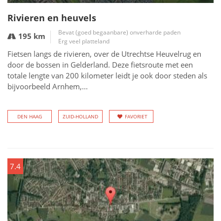
Rivieren en heuvels
Bevat (goed begaanbare) onverharde paden
195 km
Erg veel platteland
Fietsen langs de rivieren, over de Utrechtse Heuvelrug en
door de bossen in Gelderland. Deze fietsroute met een
totale lengte van 200 kilometer leidt je ook door steden als
bijvoorbeeld Arnhem,...
DEN HAAG
ZUID-HOLLAND
FAVORIET
7.4