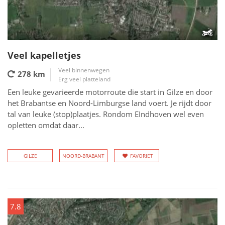
Veel kapelletjes
Veel binnenwegen
278 km
Erg veel platteland
Een leuke gevarieerde motorroute die start in Gilze en door
het Brabantse en Noord-Limburgse land voert. Je rijdt door
tal van leuke (stop)plaatjes. Rondom EIndhoven wel even
opletten omdat daar...
GILZE
NOORD-BRABANT
FAVORIET
7.8