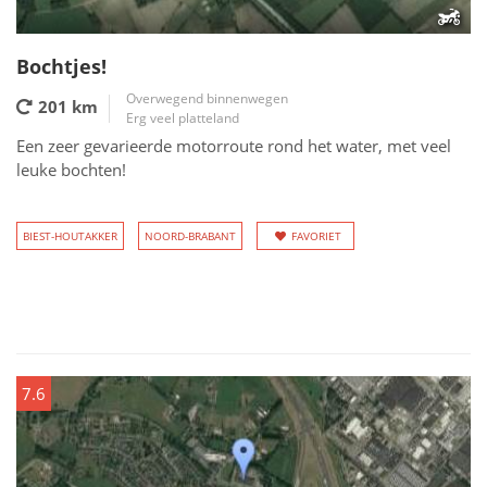
Bochtjes!
Overwegend binnenwegen
201 km
Erg veel platteland
Een zeer gevarieerde motorroute rond het water, met veel
leuke bochten!
BIEST-HOUTAKKER
NOORD-BRABANT
FAVORIET
7.6