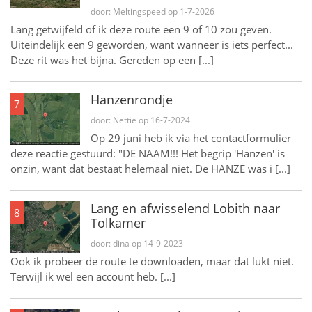
door: Meltingspeed op 1-7-2026
Lang getwijfeld of ik deze route een 9 of 10 zou geven.
Uiteindelijk een 9 geworden, want wanneer is iets perfect...
Deze rit was het bijna. Gereden op een [...]
Hanzenrondje
7
door: Nettie op 16-7-2024
Op 29 juni heb ik via het contactformulier
deze reactie gestuurd: "DE NAAM!!! Het begrip 'Hanzen' is
onzin, want dat bestaat helemaal niet. De HANZE was i [...]
Lang en afwisselend Lobith naar
8
Tolkamer
door: dina op 14-9-2023
Ook ik probeer de route te downloaden, maar dat lukt niet.
Terwijl ik wel een account heb. [...]