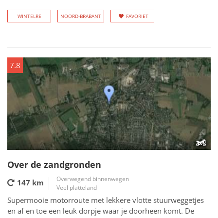
WINTELRE
NOORD-BRABANT
FAVORIET
7.8
Over de zandgronden
Overwegend binnenwegen
147 km
Veel platteland
Supermooie motorroute met lekkere vlotte stuurweggetjes
en af en toe een leuk dorpje waar je doorheen komt. De