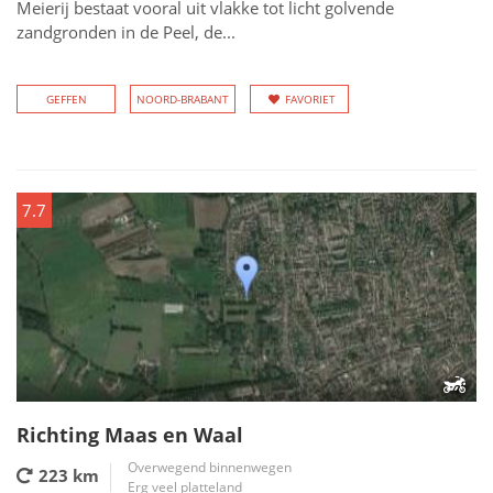
Meierij bestaat vooral uit vlakke tot licht golvende
zandgronden in de Peel, de...
GEFFEN
NOORD-BRABANT
FAVORIET
7.7
Richting Maas en Waal
Overwegend binnenwegen
223 km
Erg veel platteland