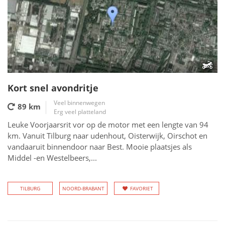
Kort snel avondritje
Veel binnenwegen
89 km
Erg veel platteland
Leuke Voorjaarsrit vor op de motor met een lengte van 94
km. Vanuit Tilburg naar udenhout, Oisterwijk, Oirschot en
vandaaruit binnendoor naar Best. Mooie plaatsjes als
Middel -en Westelbeers,...
TILBURG
NOORD-BRABANT
FAVORIET