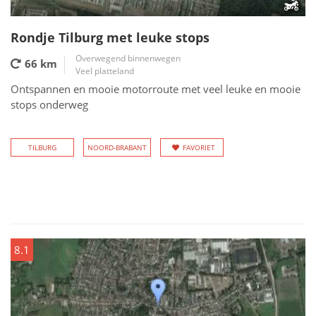
Rondje Tilburg met leuke stops
Overwegend binnenwegen
66 km
Veel platteland
Ontspannen en mooie motorroute met veel leuke en mooie
stops onderweg
TILBURG
NOORD-BRABANT
FAVORIET
8.1