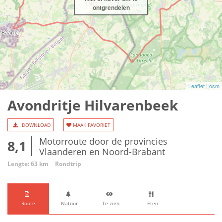
ontgrendelen
Leaflet
|
osm
Avondritje Hilvarenbeek
DOWNLOAD
MAAK FAVORIET
Motorroute door de provincies
8,1
Vlaanderen en Noord-Brabant
Lengte: 63 km
Rondtrip
Route
Natuur
Te zien
Eten