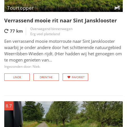
Tourtopper
Verrassend mooie rit naar Sint Jansklooster
Overwegend binnenwegen
77 km
Erg veel platteland
Een verrassend mooie motorroute naar Sint Jansklooster
waarbij je onder andere door het schitterende natuurgebied
Weerribben-Wieden rijdt. (Hier hadden wij het genoegen om
te mogen genieten van...
Ingezonden door: Niek
LINDE
DRENTHE
FAVORIET
8.7