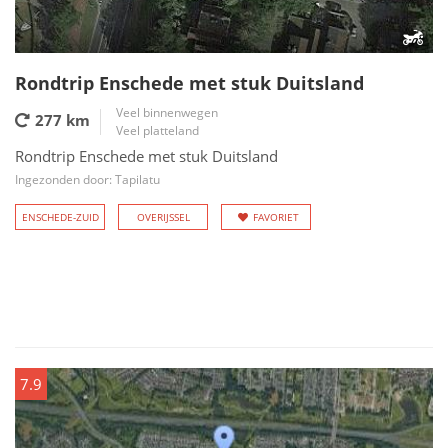
Rondtrip Enschede met stuk Duitsland
Veel binnenwegen
277 km
Veel platteland
Rondtrip Enschede met stuk Duitsland
Ingezonden door: Tapilatu
ENSCHEDE-ZUID
OVERIJSSEL
FAVORIET
7.9