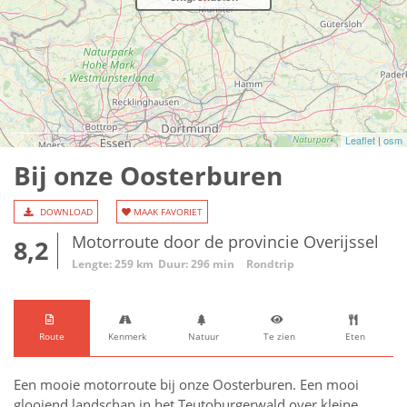
Leaflet
|
osm
Bij onze Oosterburen
DOWNLOAD
MAAK FAVORIET
Motorroute door de provincie Overijssel
8,2
Lengte: 259 km
Duur: 296 min
Rondtrip
Route
Kenmerk
Natuur
Te zien
Eten
Een mooie motorroute bij onze Oosterburen. Een mooi
glooiend landschap in het Teutoburgerwald over kleine