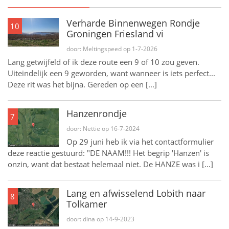
Verharde Binnenwegen Rondje
10
Groningen Friesland vi
door: Meltingspeed op 1-7-2026
Lang getwijfeld of ik deze route een 9 of 10 zou geven.
Uiteindelijk een 9 geworden, want wanneer is iets perfect...
Deze rit was het bijna. Gereden op een [...]
Hanzenrondje
7
door: Nettie op 16-7-2024
Op 29 juni heb ik via het contactformulier
deze reactie gestuurd: "DE NAAM!!! Het begrip 'Hanzen' is
onzin, want dat bestaat helemaal niet. De HANZE was i [...]
Lang en afwisselend Lobith naar
8
Tolkamer
door: dina op 14-9-2023