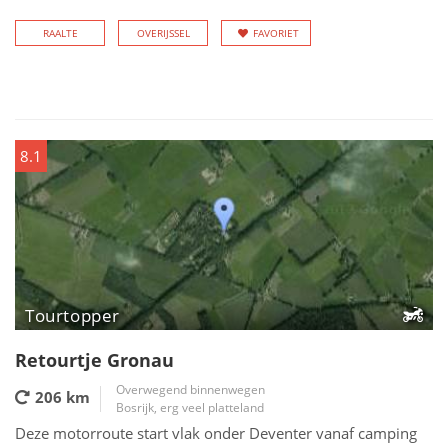
RAALTE
OVERIJSSEL
FAVORIET
8.1
Tourtopper
Retourtje Gronau
Overwegend binnenwegen
206 km
Bosrijk, erg veel platteland
Deze motorroute start vlak onder Deventer vanaf camping