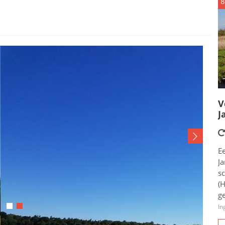
8
V
J
E
Ja
s
(
ge
In