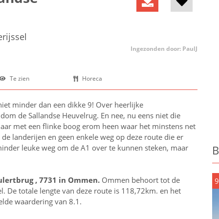
rijssel
Ingezonden door: PaulJ
Te zien
Horeca
niet minder dan een dikke 9! Over heerlijke
ndom de Sallandse Heuvelrug. En nee, nu eens niet die
 maar met een flinke boog erom heen waar het minstens net
 de landerijen en geen enkele weg op deze route die er
 minder leuke weg om de A1 over te kunnen steken, maar
B
lertbrug , 7731 in
Ommen
.
Ommen behoort tot de
9
el
. De totale lengte van deze route is 118,72km. en het
delde waardering van 8.1.