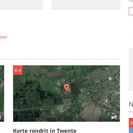
In
ten!
8.4
N
8
Korte rondrit in Twente