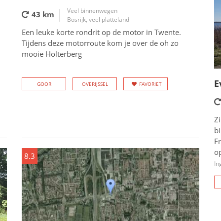
Veel binnenwegen
43 km
Bosrijk, veel platteland
Een leuke korte rondrit op de motor in Twente.
Tijdens deze motorroute kom je over de oh zo
mooie Holterberg
E
GOOR
OVERIJSSEL
FAVORIET
Zi
b
Fr
op
8.3
In