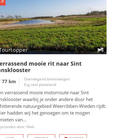
.8
Tourtopper
errassend mooie rit naar Sint
ansklooster
Overwegend binnenwegen
77 km
Erg veel platteland
en verrassend mooie motorroute naar Sint
nsklooster waarbij je onder andere door het
chitterende natuurgebied Weerribben-Wieden rijdt.
Hier hadden wij het genoegen om te mogen
nieten van...
gezonden door: Niek