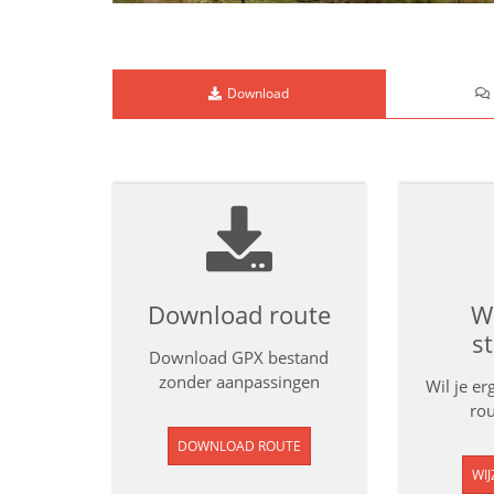
Download
Download route
Wi
s
Download GPX bestand
zonder aanpassingen
Wil je e
rou
DOWNLOAD ROUTE
WIJ