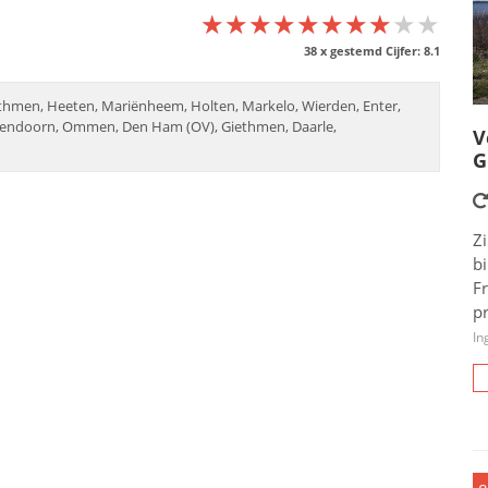
★★★★★★★★★★
★★★★★★★★★★
★★★★★★★★★★
38
x gestemd Cijfer:
8.1
athmen, Heeten, Mariënheem, Holten, Markelo, Wierden, Enter,
llendoorn, Ommen, Den Ham (OV), Giethmen, Daarle,
V
G
Zi
b
F
pr
In