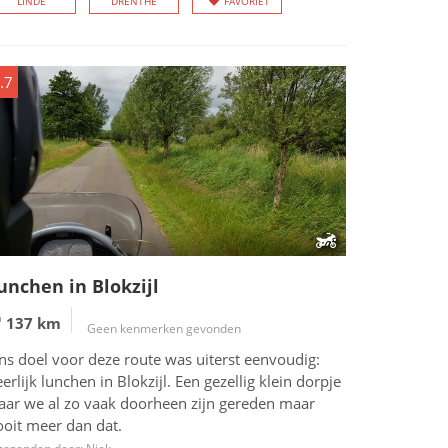
LINDE
DRENTHE
FAVORIET
.7
unchen in Blokzijl
137 km
Geen kenmerken gevonden
ns doel voor deze route was uiterst eenvoudig:
erlijk lunchen in Blokzijl. Een gezellig klein dorpje
aar we al zo vaak doorheen zijn gereden maar
ooit meer dan dat.