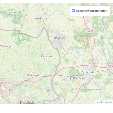
Bezienswaardigheden
Leaflet
|
osm