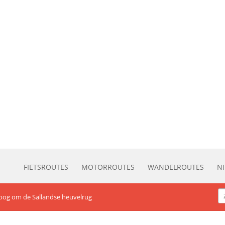
FIETSROUTES
MOTORROUTES
WANDELROUTES
N
oog om de Sallandse heuvelrug