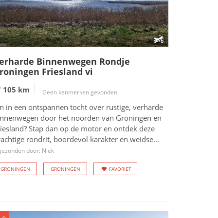
erharde Binnenwegen Rondje
roningen Friesland vi
105 km
Geen kenmerken gevonden
n in een ontspannen tocht over rustige, verharde
innenwegen door het noorden van Groningen en
riesland? Stap dan op de motor en ontdek deze
achtige rondrit, boordevol karakter en weidse...
gezonden door: Niek
GRONINGEN
GRONINGEN
FAVORIET