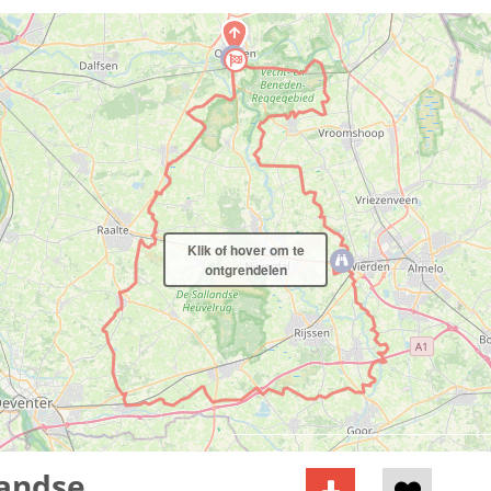
Klik of hover om te
ontgrendelen
landse