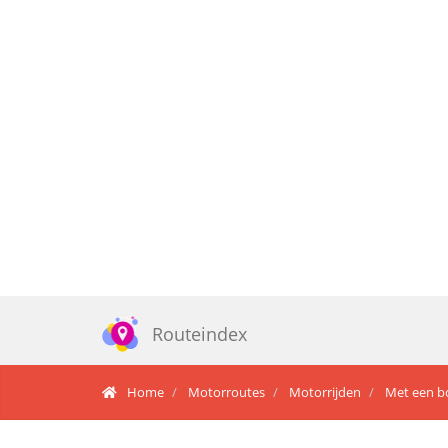
Routeindex
Home
Motorroutes
Motorrijden
Met een b