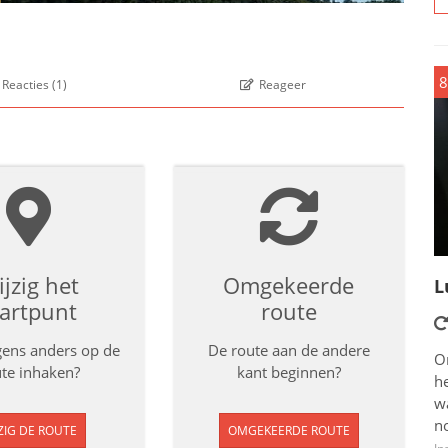
8
Reacties
(
1
)
Reageer
jzig het
Omgekeerde
L
tartpunt
route
rgens anders op de
De route aan de andere
O
te inhaken?
kant beginnen?
he
w
n
ZIG DE ROUTE
OMGEKEERDE ROUTE