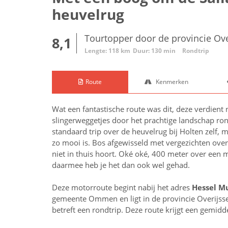
heuvelrug
Tourtopper door de provincie Ove
8,1
Lengte: 118 km
Duur: 130 min
Rondtrip
Route
Kenmerken
Wat een fantastische route was dit, deze verdient 
slingerweggetjes door het prachtige landschap ro
standaard trip over de heuvelrug bij Holten zelf,
zo mooi is. Bos afgewisseld met vergezichten over
niet in thuis hoort. Oké oké, 400 meter over een
daarmee heb je het dan ook wel gehad.
Deze motorroute begint nabij het adres
Hessel Mu
gemeente Ommen en ligt in de provincie
Overijss
betreft een rondtrip. Deze route krijgt een gemid