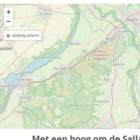
+
−
Volledig scherm
Met een boog om de Sal