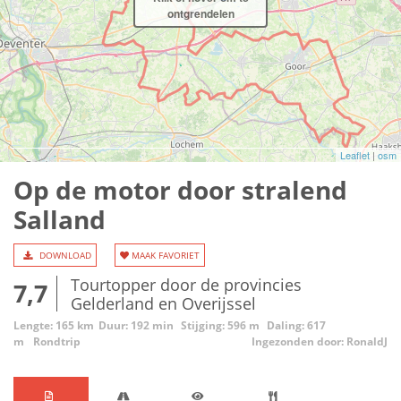
ontgrendelen
Leaflet
|
osm
Op de motor door stralend
Salland
DOWNLOAD
MAAK FAVORIET
Tourtopper door de provincies
7,7
Gelderland en Overijssel
Lengte: 165 km
Duur: 192 min
Stijging: 596 m
Daling: 617
m
Rondtrip
Ingezonden door: RonaldJ