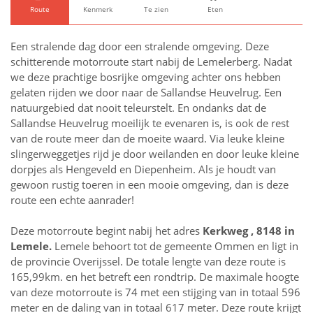
Route
Kenmerk
Te zien
Eten
Een stralende dag door een stralende omgeving. Deze
schitterende motorroute start nabij de Lemelerberg. Nadat
we deze prachtige bosrijke omgeving achter ons hebben
gelaten rijden we door naar de Sallandse Heuvelrug. Een
natuurgebied dat nooit teleurstelt. En ondanks dat de
Sallandse Heuvelrug moeilijk te evenaren is, is ook de rest
van de route meer dan de moeite waard. Via leuke kleine
slingerweggetjes rijd je door weilanden en door leuke kleine
dorpjes als Hengeveld en Diepenheim. Als je houdt van
gewoon rustig toeren in een mooie omgeving, dan is deze
route een echte aanrader!
Deze motorroute begint nabij het adres
Kerkweg , 8148 in
Lemele
.
Lemele behoort tot de gemeente Ommen en ligt in
de provincie
Overijssel
. De totale lengte van deze route is
165,99km. en het betreft een rondtrip. De maximale hoogte
van deze motorroute is 74 met een stijging van in totaal 596
meter en de daling van in totaal 617 meter. Deze route krijgt