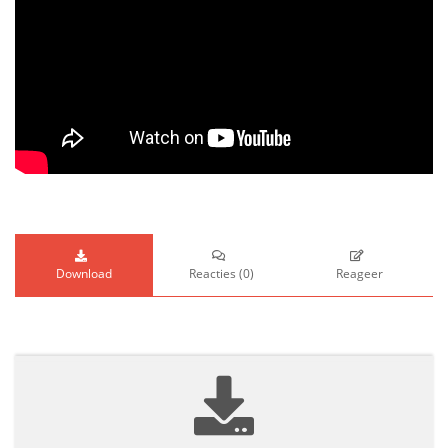
Download
Reacties
(
0
)
Reageer