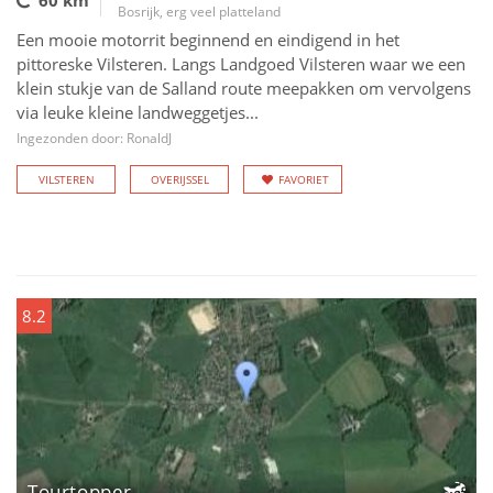
60 km
Bosrijk, erg veel platteland
Een mooie motorrit beginnend en eindigend in het
pittoreske Vilsteren. Langs Landgoed Vilsteren waar we een
klein stukje van de Salland route meepakken om vervolgens
via leuke kleine landweggetjes...
Ingezonden door: RonaldJ
VILSTEREN
OVERIJSSEL
FAVORIET
8.2
Tourtopper