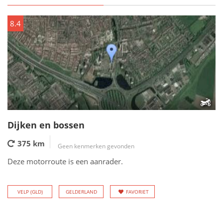
8.4
Dijken en bossen
375 km
Geen kenmerken gevonden
Deze motorroute is een aanrader.
VELP (GLD)
GELDERLAND
FAVORIET