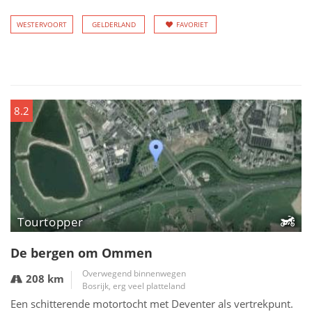
WESTERVOORT
GELDERLAND
FAVORIET
8.2
Tourtopper
De bergen om Ommen
Overwegend binnenwegen
208 km
Bosrijk, erg veel platteland
Een schitterende motortocht met Deventer als vertrekpunt.