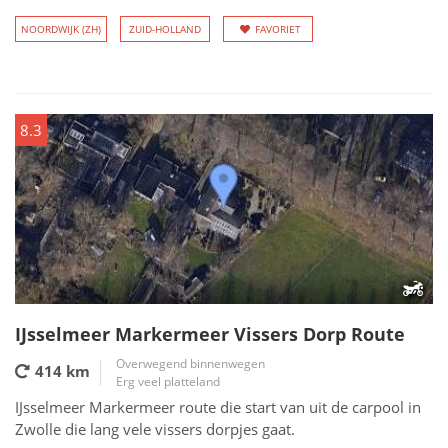
NOORDWIJK (ZH)
ZUID-HOLLAND
FAVORIET
8.3
IJsselmeer Markermeer Vissers Dorp Route
Overwegend binnenwegen
414 km
Erg veel platteland
IJsselmeer Markermeer route die start van uit de carpool in
Zwolle die lang vele vissers dorpjes gaat.