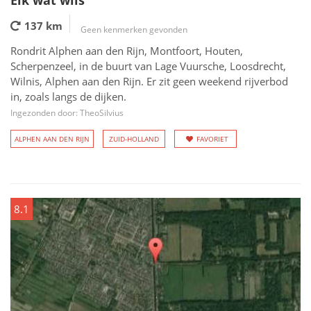
Elk wat wils
137 km
Geen kenmerken gevonden
Rondrit Alphen aan den Rijn, Montfoort, Houten,
Scherpenzeel, in de buurt van Lage Vuursche, Loosdrecht,
Wilnis, Alphen aan den Rijn. Er zit geen weekend rijverbod
in, zoals langs de dijken.
Ingezonden door: TheoSilvius
ALPHEN AAN DEN RIJN
ZUID-HOLLAND
FAVORIET
8.1