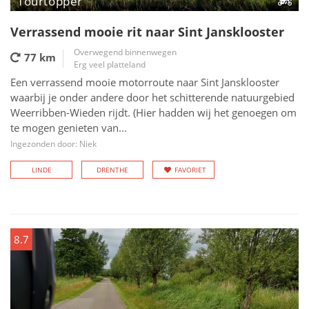
Tourtopper
Verrassend mooie rit naar Sint Jansklooster
Overwegend binnenwegen
77 km
Erg veel platteland
Een verrassend mooie motorroute naar Sint Jansklooster
waarbij je onder andere door het schitterende natuurgebied
Weerribben-Wieden rijdt. (Hier hadden wij het genoegen om
te mogen genieten van...
Ingezonden door: Niek
LINDE
DRENTHE
FAVORIET
8.7