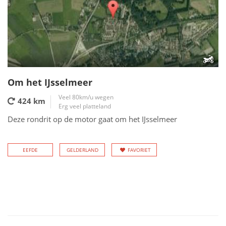
Om het IJsselmeer
Veel 80km/u wegen
424 km
Erg veel platteland
Deze rondrit op de motor gaat om het IJsselmeer
EEFDE
GELDERLAND
FAVORIET