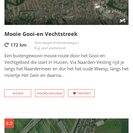
Mooie Gooi-en Vechtstreek
Overwegend binnenwegen
172 km
Erg veel platteland
Een buitengewoon mooie route door het Gooi-en
Vechtgebied die start in Huizen. Via Naarden-Vesting rijd je
langs het Naardermeer en dor het het oude Weesp, langs het
riviertje Het Gein en daarna...
HUIZEN
NOORD-HOLLAND
FAVORIET
8.0