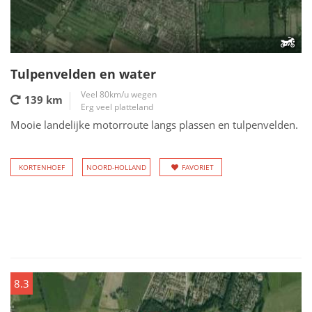
Tulpenvelden en water
Veel 80km/u wegen
139 km
Erg veel platteland
Mooie landelijke motorroute langs plassen en tulpenvelden.
KORTENHOEF
NOORD-HOLLAND
FAVORIET
8.3