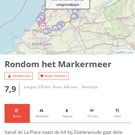
ontgrendelen
Leaflet
|
osm
Rondom het Markermeer
DOWNLOAD
MAAK FAVORIET
7,9
Lengte: 335 km
Duur: 344 min
Rondtrip
Route
Kenmerk
Natuur
Te zien
Eten
Vanaf de La Place naast de A4 bij Zoeterwoude gaat deze