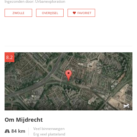
Ingezonden door: Urbanexploration
ZWOLLE
OVERIJSSEL
FAVORIET
8.2
Om Mijdrecht
Veel binnenwegen
84 km
Erg veel platteland