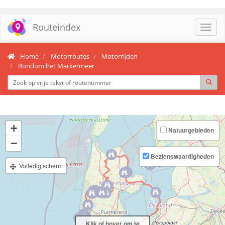
Routeindex
Toggl
navig
Home
Motorroutes
Motorrijden
Rondom het Markermeer
+
Natuurgebieden
−
Bezienswaardigheden
Volledig scherm
Klik of hover om te