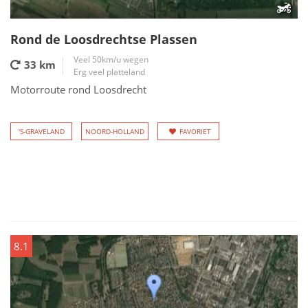
Rond de Loosdrechtse Plassen
Veel 50km/u wegen
33 km
Erg veel platteland
Motorroute rond Loosdrecht
'S-GRAVELAND
NOORD-HOLLAND
FAVORIET
8.1