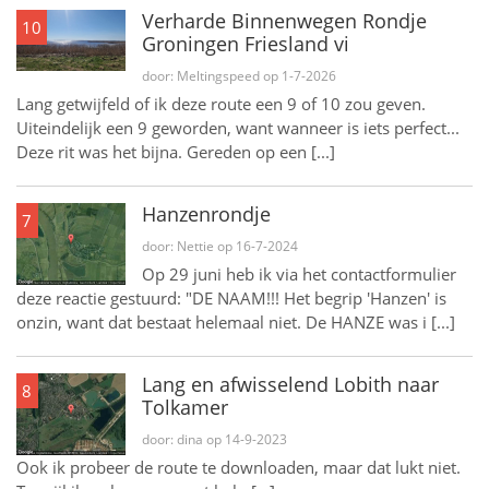
Verharde Binnenwegen Rondje
10
Groningen Friesland vi
door: Meltingspeed op 1-7-2026
Lang getwijfeld of ik deze route een 9 of 10 zou geven.
Uiteindelijk een 9 geworden, want wanneer is iets perfect...
Deze rit was het bijna. Gereden op een [...]
Hanzenrondje
7
door: Nettie op 16-7-2024
Op 29 juni heb ik via het contactformulier
deze reactie gestuurd: "DE NAAM!!! Het begrip 'Hanzen' is
onzin, want dat bestaat helemaal niet. De HANZE was i [...]
Lang en afwisselend Lobith naar
8
Tolkamer
door: dina op 14-9-2023
Ook ik probeer de route te downloaden, maar dat lukt niet.