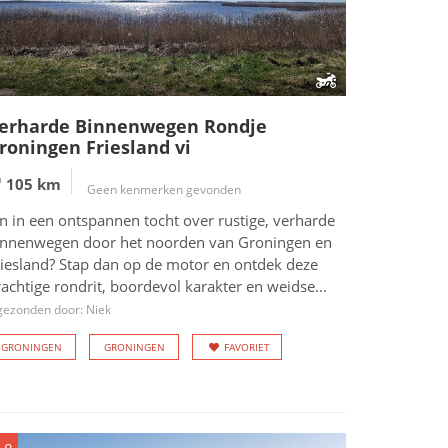
erharde Binnenwegen Rondje
roningen Friesland vi
105 km
Geen kenmerken gevonden
n in een ontspannen tocht over rustige, verharde
innenwegen door het noorden van Groningen en
riesland? Stap dan op de motor en ontdek deze
achtige rondrit, boordevol karakter en weidse...
gezonden door: Niek
GRONINGEN
GRONINGEN
FAVORIET