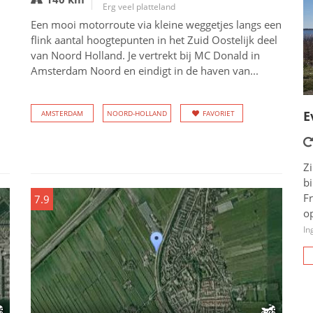
Erg veel platteland
Een mooi motorroute via kleine weggetjes langs een
flink aantal hoogtepunten in het Zuid Oostelijk deel
van Noord Holland. Je vertrekt bij MC Donald in
Amsterdam Noord en eindigt in de haven van...
E
AMSTERDAM
NOORD-HOLLAND
FAVORIET
Zi
b
Fr
7.9
op
In