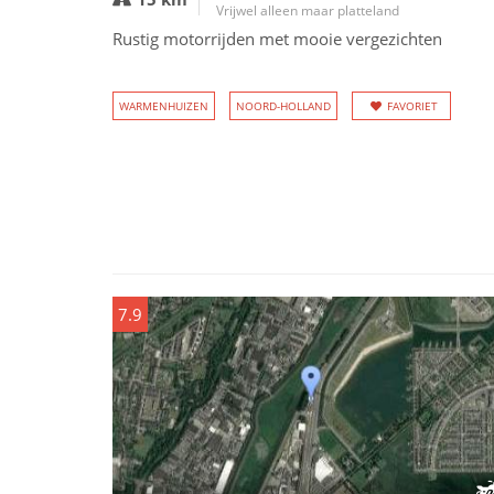
Vrijwel alleen maar platteland
Rustig motorrijden met mooie vergezichten
WARMENHUIZEN
NOORD-HOLLAND
FAVORIET
7.9