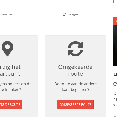
Reacties
(
0
)
Reageer
8
jzig het
Omgekeerde
tartpunt
route
L
rgens anders op de
De route aan de andere
te inhaken?
kant beginnen?
O
he
w
ZIG DE ROUTE
OMGEKEERDE ROUTE
n
In