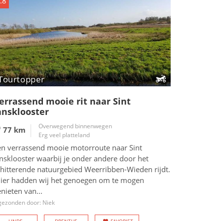
.8
Tourtopper
errassend mooie rit naar Sint
ansklooster
Overwegend binnenwegen
77 km
Erg veel platteland
en verrassend mooie motorroute naar Sint
nsklooster waarbij je onder andere door het
chitterende natuurgebied Weerribben-Wieden rijdt.
Hier hadden wij het genoegen om te mogen
nieten van...
gezonden door: Niek