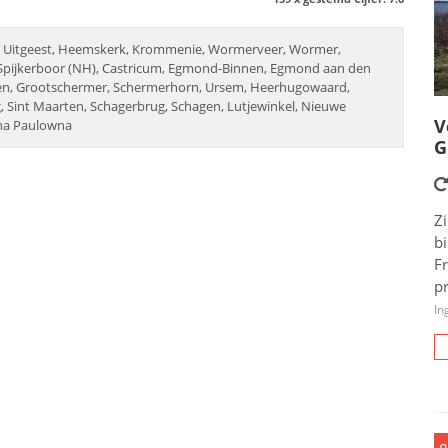
, Uitgeest, Heemskerk, Krommenie, Wormerveer, Wormer,
Spijkerboor (NH), Castricum, Egmond-Binnen, Egmond aan den
zen, Grootschermer, Schermerhorn, Ursem, Heerhugowaard,
Sint Maarten, Schagerbrug, Schagen, Lutjewinkel, Nieuwe
V
nna Paulowna
G
Zi
b
F
pr
In