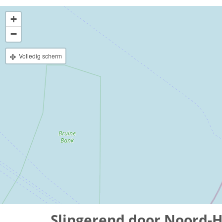
+
−
Volledig scherm
Slingerend door Noord-H