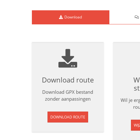
Download
Download route
Wi
s
Download GPX bestand
zonder aanpassingen
Wil je e
rou
DOWNLOAD ROUTE
WIJ