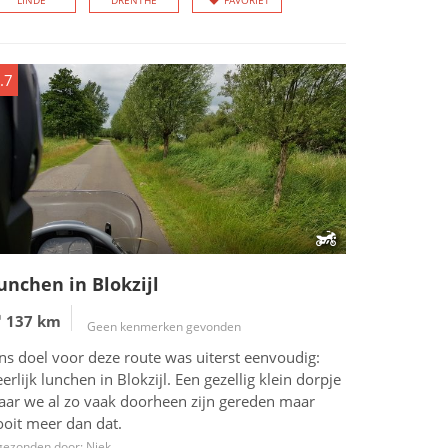
LINDE
DRENTHE
FAVORIET
.7
unchen in Blokzijl
137 km
Geen kenmerken gevonden
ns doel voor deze route was uiterst eenvoudig:
erlijk lunchen in Blokzijl. Een gezellig klein dorpje
aar we al zo vaak doorheen zijn gereden maar
ooit meer dan dat.
gezonden door: Niek