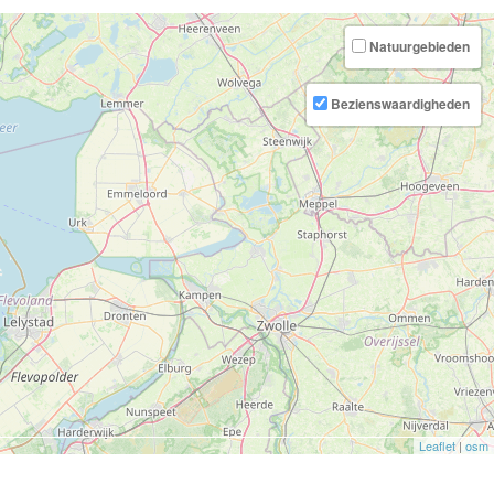
Natuurgebieden
Bezienswaardigheden
Leaflet
|
osm