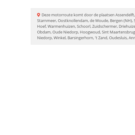
Deze
motorroute
komt door de plaatsen
Assendelft
Starnmeer, Oostknollendam, de Woude, Bergen (NH), 
Hoef, Warmenhuizen, Schoorl, Zuidschermer, Driehui
Obdam, Oude Niedorp, Hoogwoud, Sint Maartensbrug, 
Niedorp, Winkel, Barsingerhorn, 't Zand, Oudesluis, A