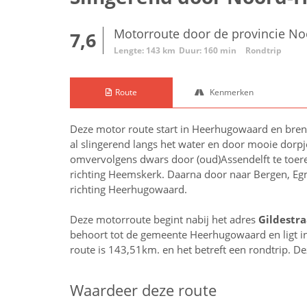
Motorroute door de provincie No
7,6
Lengte: 143 km
Duur: 160 min
Rondtrip
Route
Kenmerken
Deze motor route start in Heerhugowaard en breng
al slingerend langs het water en door mooie dor
omvervolgens dwars door (oud)Assendelft te toer
richting Heemskerk. Daarna door naar Bergen, Egm
richting Heerhugowaard.
Deze motorroute begint nabij het adres
Gildestra
behoort tot de gemeente Heerhugowaard en ligt i
route is 143,51km. en het betreft een rondtrip. D
Waardeer deze route