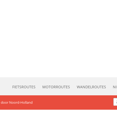
FIETSROUTES
MOTORROUTES
WANDELROUTES
N
d door Noord-Holland