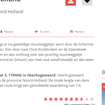
ord-Holland
Natuur
Te zien
Horeca
t je via geweldige stuurweggetjes eerst door de Schermer
pjes. Dan door naar Oost-Knollendam en de Zaanstreek
en en dan omhoog over een prachtig stuurweggetje
ond en Schoorl, een heel stuk westfriesedijk en dan weer
B
at 3, 1704AG in
Heerhugowaard
.
Heerhugowaard
n de provincie
Noord-Holland
. De totale lengte van deze
eze route krijgt een gemiddelde waardering van 7.6.
9
★★★★★★★★★★
★★★★★★★★★★
★★★★★★★★★★
159
x gestemd Cijfer:
7.6