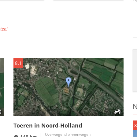
ten!
8.1
N
Toeren in Noord-Holland
8
Overwegend binnenwegen
140 km