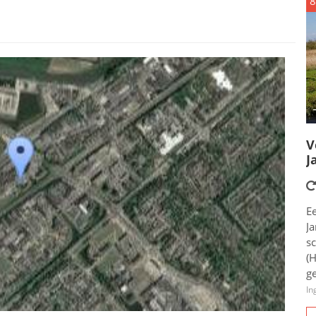
8
V
J
E
Ja
s
(
ge
In