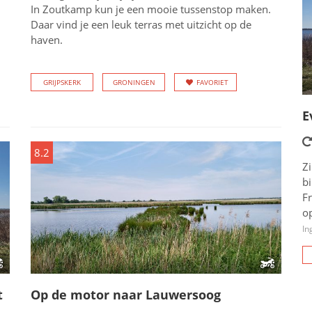
In Zoutkamp kun je een mooie tussenstop maken.
Daar vind je een leuk terras met uitzicht op de
haven.
GRIJPSKERK
GRONINGEN
FAVORIET
E
8.2
Zi
b
Fr
op
In
t
Op de motor naar Lauwersoog