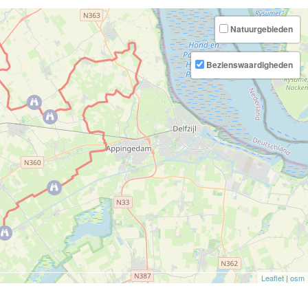
Natuurgebieden
Bezienswaardigheden
Leaflet
|
osm