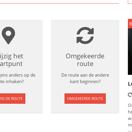
8
jzig het
Omgekeerde
tartpunt
route
rgens anders op de
De route aan de andere
te inhaken?
kant beginnen?
L
ZIG DE ROUTE
OMGEKEERDE ROUTE
O
he
w
n
In