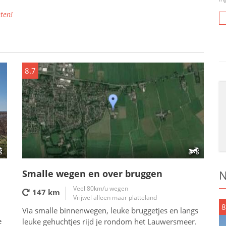
ten!
8.7
Smalle wegen en over bruggen
N
Veel 80km/u wegen
147 km
Vrijwel alleen maar platteland
8
Via smalle binnenwegen, leuke bruggetjes en langs
e
leuke gehuchtjes rijd je rondom het Lauwersmeer.