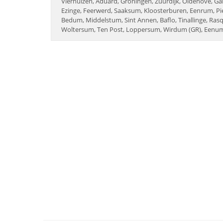
Vierhuizen, Aduard, Groningen, Zuurdijk, Oldehove, G
Ezinge, Feerwerd, Saaksum, Kloosterburen, Eenrum, P
Bedum, Middelstum, Sint Annen, Baflo, Tinallinge, Ras
Woltersum, Ten Post, Loppersum, Wirdum (GR), Eenu