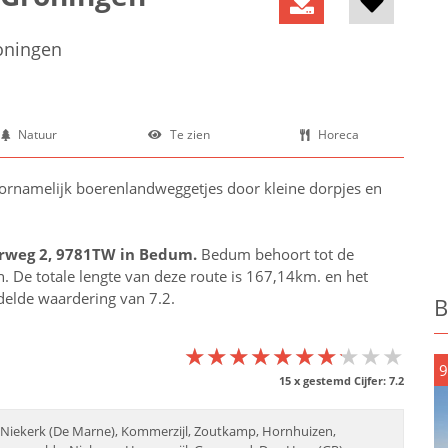
oningen
Natuur
Te zien
Horeca
rnamelijk boerenlandweggetjes door kleine dorpjes en
rweg 2, 9781TW in
Bedum
.
Bedum behoort tot de
n
. De totale lengte van deze route is 167,14km. en het
ddelde waardering van 7.2.
B
★★★★★★★★★★
★★★★★★★★★★
★★★★★★★★★★
9
15
x gestemd Cijfer:
7.2
, Niekerk (De Marne), Kommerzijl, Zoutkamp, Hornhuizen,