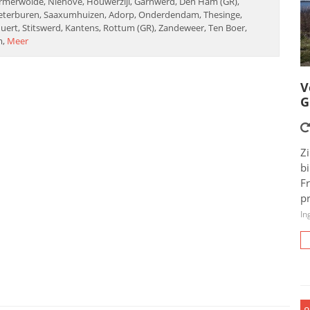
armerwolde, Niehove, Houwerzijl, Garnwerd, Den Ham (GR),
ieterburen, Saaxumhuizen, Adorp, Onderdendam, Thesinge,
quert, Stitswerd, Kantens, Rottum (GR), Zandeweer, Ten Boer,
m,
Meer
V
G
Zi
b
F
pr
In