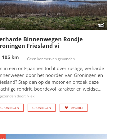
erharde Binnenwegen Rondje
roningen Friesland vi
105 km
Geen kenmerken gevonden
n in een ontspannen tocht over rustige, verharde
innenwegen door het noorden van Groningen en
riesland? Stap dan op de motor en ontdek deze
achtige rondrit, boordevol karakter en weidse...
gezonden door: Niek
GRONINGEN
GRONINGEN
FAVORIET