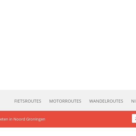
FIETSROUTES
MOTORROUTES
WANDELROUTES
N
ieten in Noord Groningen