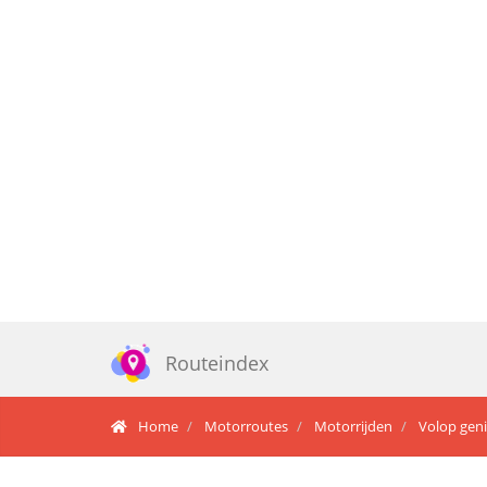
Routeindex
Home
Motorroutes
Motorrijden
Volop gen