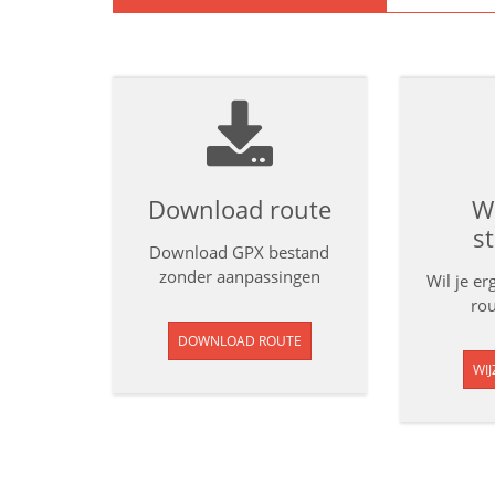
Download route
Wi
s
Download GPX bestand
zonder aanpassingen
Wil je e
rou
DOWNLOAD ROUTE
WIJ