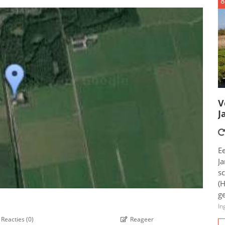
8
V
J
E
Ja
s
(
ge
In
Reacties
(
0
)
Reageer