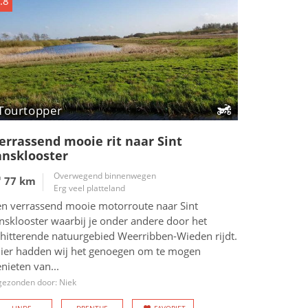
.8
Tourtopper
errassend mooie rit naar Sint
ansklooster
Overwegend binnenwegen
77 km
Erg veel platteland
en verrassend mooie motorroute naar Sint
nsklooster waarbij je onder andere door het
chitterende natuurgebied Weerribben-Wieden rijdt.
Hier hadden wij het genoegen om te mogen
nieten van...
gezonden door: Niek