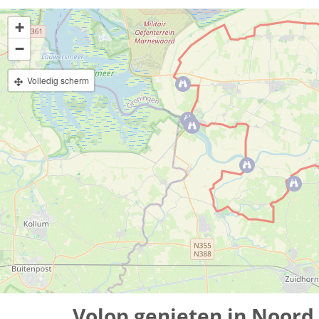
+
−
Volledig scherm
Volop genieten in Noord