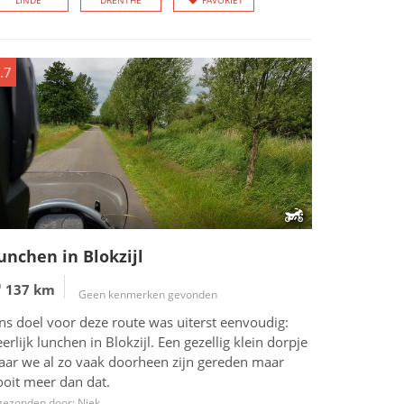
LINDE
DRENTHE
FAVORIET
.7
unchen in Blokzijl
137 km
Geen kenmerken gevonden
ns doel voor deze route was uiterst eenvoudig:
erlijk lunchen in Blokzijl. Een gezellig klein dorpje
aar we al zo vaak doorheen zijn gereden maar
ooit meer dan dat.
gezonden door: Niek