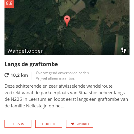
8.8
Wandeltopper
Langs de graftombe
Overwegend onverharde paden
10,2 km
Vrijwel alleen maar bos
Deze schitterende en zeer afwisselende wandelroute
vertrekt vanaf de parkeerplaats van Staatsbosbeheer langs
de N226 in Leersum en loopt eerst langs een graftombe van
de familie Nellesteijn op het...
LEERSUM
UTRECHT
FAVORIET