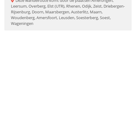
Deze
wandelroute
komt door de plaatsen
Amerongen,
Leersum, Overberg, Elst (UTR), Rhenen, Odijk, Zeist, Driebergen-
Rijsenburg, Doorn, Maarsbergen, Austerlitz, Maarn,
Woudenberg, Amersfoort, Leusden, Soesterberg, Soest,
Wageningen