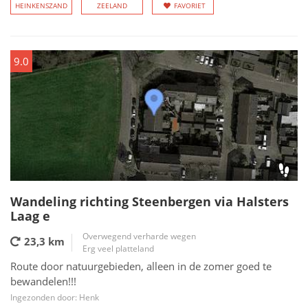
HEINKENSZAND
ZEELAND
FAVORIET
9.0
Wandeling richting Steenbergen via Halsters
Laag e
Overwegend verharde wegen
23,3 km
Erg veel platteland
Route door natuurgebieden, alleen in de zomer goed te
bewandelen!!!
Ingezonden door: Henk