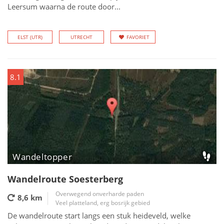
Leersum waarna de route door...
ELST (UTR)
UTRECHT
FAVORIET
8.1
Wandeltopper
Wandelroute Soesterberg
Overwegend onverharde paden
8,6 km
Veel platteland, erg bosrijk gebied
De wandelroute start langs een stuk heideveld, welke