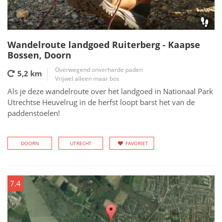
Wandelroute landgoed Ruiterberg - Kaapse
Bossen, Doorn
Overwegend onverharde paden
5,2 km
Vrijwel alleen maar bos
Als je deze wandelroute over het landgoed in Nationaal Park
Utrechtse Heuvelrug in de herfst loopt barst het van de
paddenstoelen!
DOORN
UTRECHT
FAVORIET
7.4