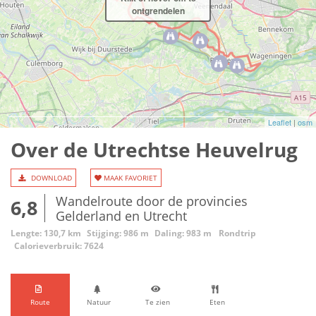
ontgrendelen
Leaflet
|
osm
Over de Utrechtse Heuvelrug
DOWNLOAD
MAAK FAVORIET
Wandelroute door de provincies
6,8
Gelderland en Utrecht
Lengte: 130,7 km
Stijging: 986 m
Daling: 983 m
Rondtrip
Calorieverbruik: 7624
Route
Natuur
Te zien
Eten