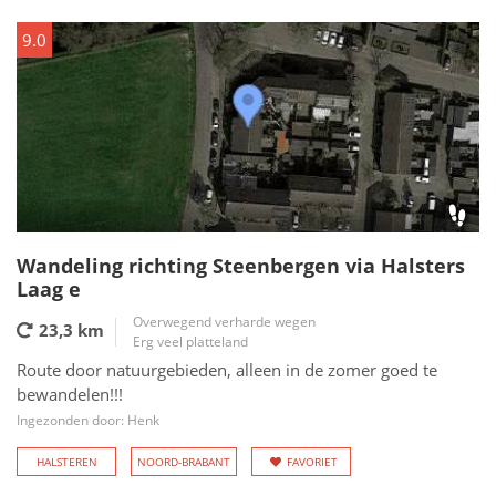
9.0
Wandeling richting Steenbergen via Halsters
Laag e
Overwegend verharde wegen
23,3 km
Erg veel platteland
Route door natuurgebieden, alleen in de zomer goed te
bewandelen!!!
Ingezonden door: Henk
HALSTEREN
NOORD-BRABANT
FAVORIET