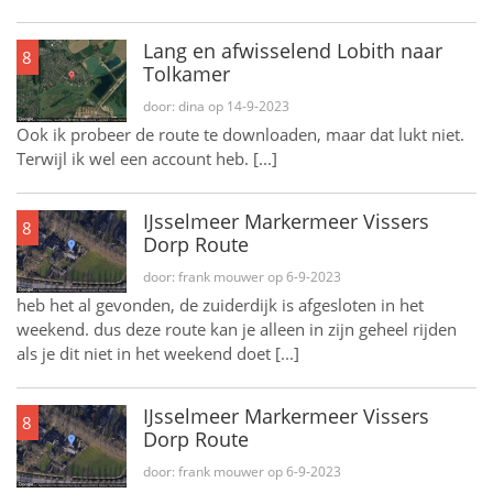
Lang en afwisselend Lobith naar
8
Tolkamer
door: dina op 14-9-2023
Ook ik probeer de route te downloaden, maar dat lukt niet.
Terwijl ik wel een account heb. [...]
IJsselmeer Markermeer Vissers
8
Dorp Route
door: frank mouwer op 6-9-2023
heb het al gevonden, de zuiderdijk is afgesloten in het
weekend. dus deze route kan je alleen in zijn geheel rijden
als je dit niet in het weekend doet [...]
IJsselmeer Markermeer Vissers
8
Dorp Route
door: frank mouwer op 6-9-2023