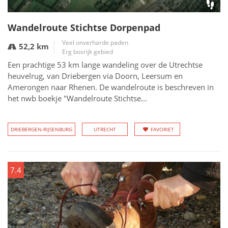
Wandelroute Stichtse Dorpenpad
Veel onverharde paden
52,2 km
Erg bosrijk gebied
Een prachtige 53 km lange wandeling over de Utrechtse
heuvelrug, van Driebergen via Doorn, Leersum en
Amerongen naar Rhenen. De wandelroute is beschreven in
het nwb boekje "Wandelroute Stichtse...
DRIEBERGEN-RIJSENBURG
UTRECHT
FAVORIET
7.4