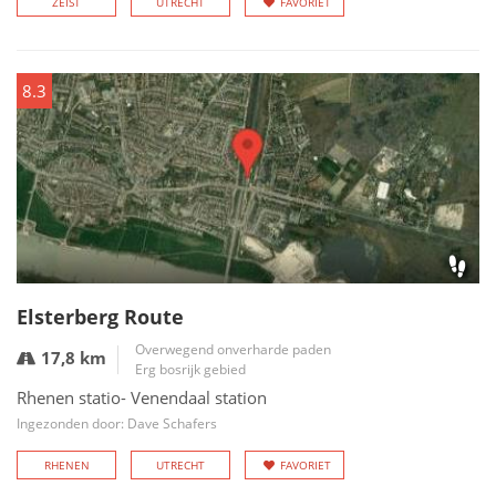
ZEIST
UTRECHT
FAVORIET
8.3
Elsterberg Route
Overwegend onverharde paden
17,8 km
Erg bosrijk gebied
Rhenen statio- Venendaal station
Ingezonden door: Dave Schafers
RHENEN
UTRECHT
FAVORIET