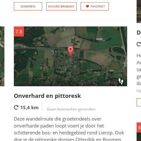
SOMEREN
NOORD-BRABANT
FAVORIET
7.8
D
H
A
s
g
d
In
Onverhard en pittoresk
15,4 km
Geen kenmerken gevonden
Deze wandelroute die groetendeels over
onverharde paden loopt voert je door het
8
schitterende bos- en heidegebied rond Lierop. Ook
doe je de pittoreske dorpjes Otterdijk en Boomen