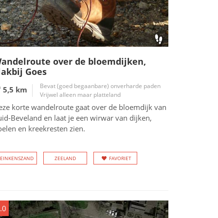
andelroute over de bloemdijken,
lakbij Goes
Bevat (goed begaanbare) onverharde paden
5,5 km
Vrijwel alleen maar platteland
eze korte wandelroute gaat over de bloemdijk van
id-Beveland en laat je een wirwar van dijken,
elen en kreekresten zien.
EINKENSZAND
ZEELAND
FAVORIET
.0