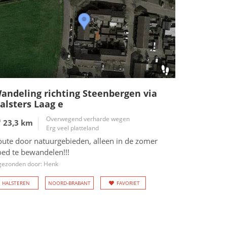
andeling richting Steenbergen via
alsters Laag e
Overwegend verharde wegen
23,3 km
Erg veel platteland
oute door natuurgebieden, alleen in de zomer
oed te bewandelen!!!
gezonden door: Henk
HALSTEREN
NOORD-BRABANT
FAVORIET