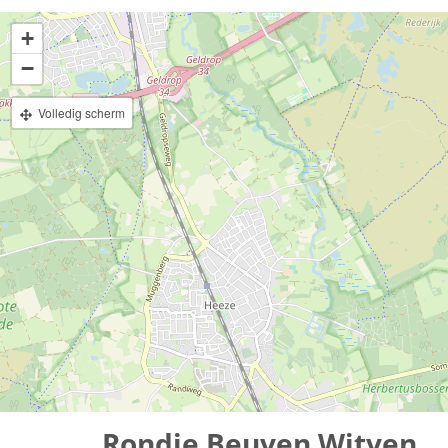
+
−
Volledig scherm
Rondje Beuven Witven