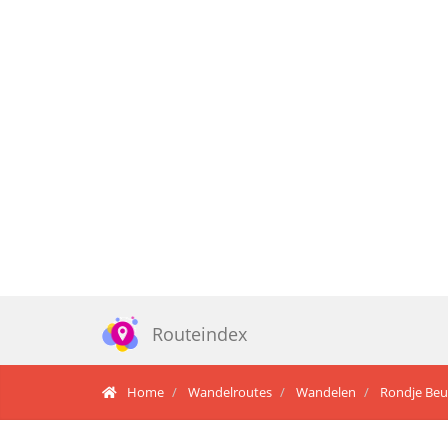
Routeindex
Home
Wandelroutes
Wandelen
Rondje Beu