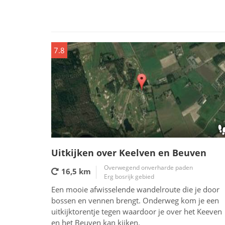
7.8
Uitkijken over Keelven en Beuven
Overwegend onverharde paden
16,5 km
Erg bosrijk gebied
Een mooie afwisselende wandelroute die je door
bossen en vennen brengt. Onderweg kom je een
uitkijktorentje tegen waardoor je over het Keeven
en het Beuven kan kijken.