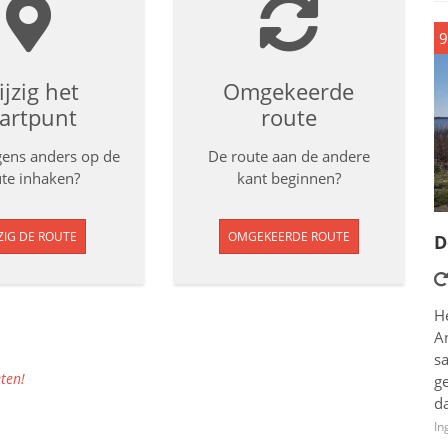
9
jzig het
Omgekeerde
tartpunt
route
rgens anders op de
De route aan de andere
te inhaken?
kant beginnen?
ZIG DE ROUTE
OMGEKEERDE ROUTE
D
H
A
s
ten!
g
d
In