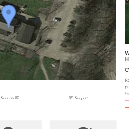
W
H
R
g
In
Reacties
(
0
)
Reageer