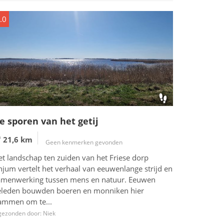
.0
e sporen van het getij
21,6 km
Geen kenmerken gevonden
et landschap ten zuiden van het Friese dorp
njum vertelt het verhaal van eeuwenlange strijd en
amenwerking tussen mens en natuur. Eeuwen
eleden bouwden boeren en monniken hier
ammen om te...
gezonden door: Niek