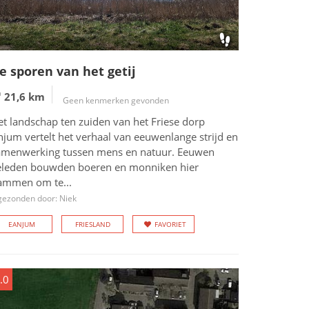
e sporen van het getij
21,6 km
Geen kenmerken gevonden
et landschap ten zuiden van het Friese dorp
njum vertelt het verhaal van eeuwenlange strijd en
amenwerking tussen mens en natuur. Eeuwen
eleden bouwden boeren en monniken hier
ammen om te...
gezonden door: Niek
EANJUM
FRIESLAND
FAVORIET
.0