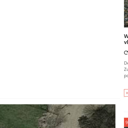
W
v
D
Zu
po
H
9