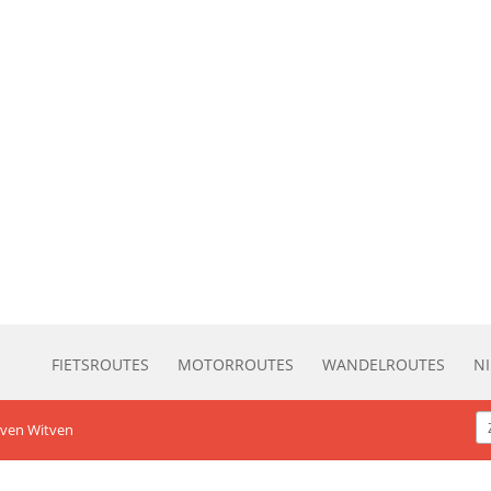
FIETSROUTES
MOTORROUTES
WANDELROUTES
N
ven Witven