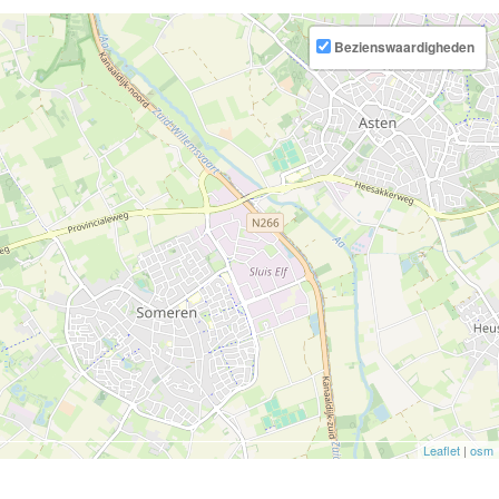
Bezienswaardigheden
Leaflet
|
osm