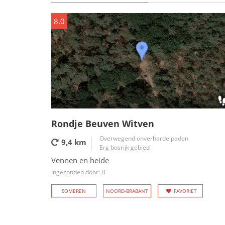
8.0
Rondje Beuven Witven
Overwegend onverharde paden
9,4 km
Erg bosrijk gebied
Vennen en heide
Ingezonden door: B
SOMEREN
NOORD-BRABANT
FAVORIET