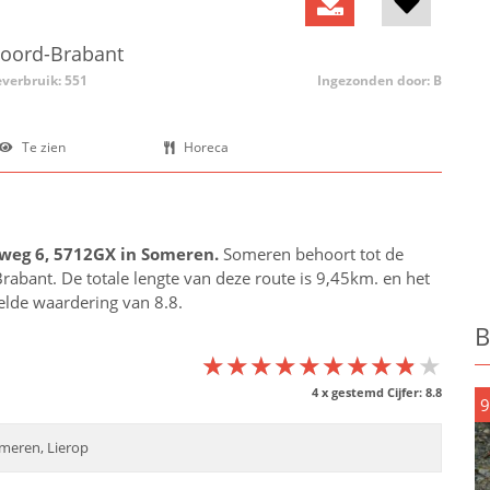
Noord-Brabant
everbruik: 551
Ingezonden door: B
Te zien
Horeca
weg 6, 5712GX in
Someren
.
Someren behoort tot de
rabant
. De totale lengte van deze route is 9,45km. en het
delde waardering van 8.8.
B
★★★★★★★★★★
★★★★★★★★★★
★★★★★★★★★★
4
x gestemd Cijfer:
8.8
9
meren, Lierop