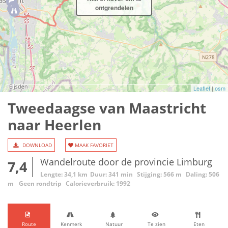
ontgrendelen
Leaflet
|
osm
Tweedaagse van Maastricht
naar Heerlen
DOWNLOAD
MAAK FAVORIET
Wandelroute door de provincie Limburg
7,4
Lengte: 34,1 km
Duur: 341 min
Stijging: 566 m
Daling: 506
m
Geen rondtrip
Calorieverbruik: 1992
Route
Kenmerk
Natuur
Te zien
Eten