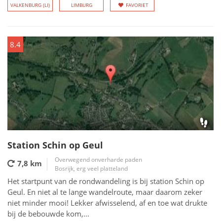
VALKENBURG (LI)
LIMBURG
FAVORIET
8.4
Station Schin op Geul
Overwegend onverharde paden
7,8 km
Bosrijk, erg veel platteland
Het startpunt van de rondwandeling is bij station Schin op
Geul. En niet al te lange wandelroute, maar daarom zeker
niet minder mooi! Lekker afwisselend, af en toe wat drukte
bij de bebouwde kom,...