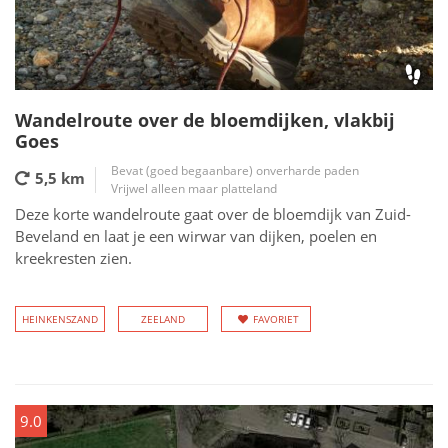
Wandelroute over de bloemdijken, vlakbij
Goes
Bevat (goed begaanbare) onverharde paden
5,5 km
Vrijwel alleen maar platteland
Deze korte wandelroute gaat over de bloemdijk van Zuid-
Beveland en laat je een wirwar van dijken, poelen en
kreekresten zien.
HEINKENSZAND
ZEELAND
FAVORIET
9.0