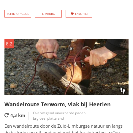
SCHIN OP GEUL
LIMBURG
FAVORIET
8.2
Wandelroute Terworm, vlak bij Heerlen
Overwegend onverharde paden
4,3 km
Erg veel platteland
Een wandelroute door de Zuid-Limburgse natuur en langs
de historie van dit landgoed met het fraaie kasteel, ruïne