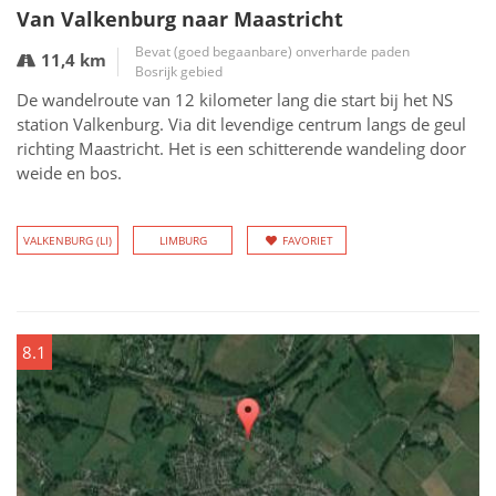
Van Valkenburg naar Maastricht
Bevat (goed begaanbare) onverharde paden
11,4 km
Bosrijk gebied
De wandelroute van 12 kilometer lang die start bij het NS
station Valkenburg. Via dit levendige centrum langs de geul
richting Maastricht. Het is een schitterende wandeling door
weide en bos.
VALKENBURG (LI)
LIMBURG
FAVORIET
8.1