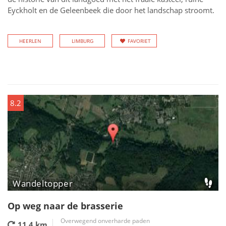
Eyckholt en de Geleenbeek die door het landschap stroomt.
HEERLEN
LIMBURG
FAVORIET
8.2
Wandeltopper
Op weg naar de brasserie
Overwegend onverharde paden
11,4 km