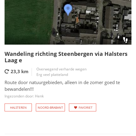
Wandeling richting Steenbergen via Halsters
Laag e
Overwegend verharde wegen
23,3 km
Erg veel platteland
Route door natuurgebieden, alleen in de zomer goed te
bewandelen!!!
Ingezonden door: Henk
HALSTEREN
NOORD-BRABANT
FAVORIET