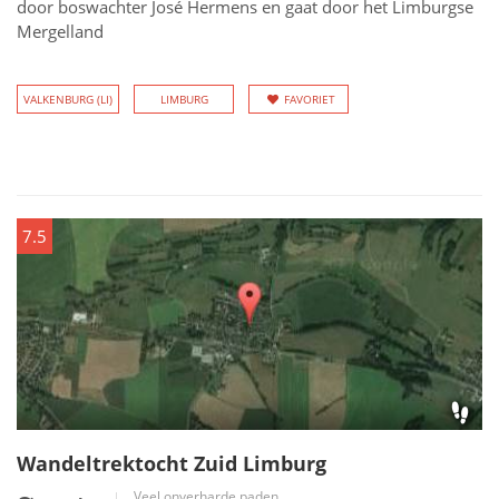
door boswachter José Hermens en gaat door het Limburgse
Mergelland
VALKENBURG (LI)
LIMBURG
FAVORIET
7.5
Wandeltrektocht Zuid Limburg
Veel onverharde paden