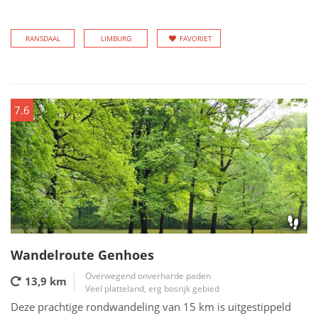
RANSDAAL
LIMBURG
FAVORIET
7.6
Wandelroute Genhoes
Overwegend onverharde paden
13,9 km
Veel platteland, erg bosrijk gebied
Deze prachtige rondwandeling van 15 km is uitgestippeld