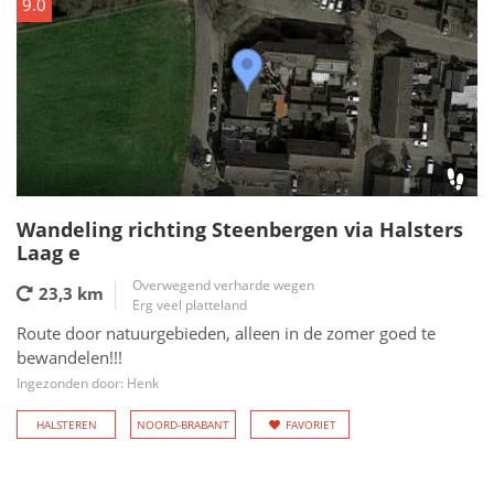
9.0
Wandeling richting Steenbergen via Halsters
Laag e
Overwegend verharde wegen
23,3 km
Erg veel platteland
Route door natuurgebieden, alleen in de zomer goed te
bewandelen!!!
Ingezonden door: Henk
HALSTEREN
NOORD-BRABANT
FAVORIET