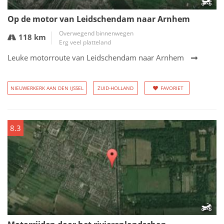
Op de motor van Leidschendam naar Arnhem
Overwegend binnenwegen
118 km
Erg veel platteland
Leuke motorroute van Leidschendam naar Arnhem
NIEUWERKERK AAN DEN IJSSEL
ZUID-HOLLAND
FAVORIET
8.3