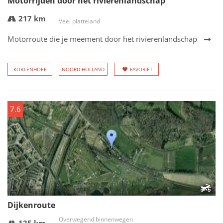
Motorrijden door het rivierenlandschap
217 km
Veel platteland
Motorroute die je meement door het rivierenlandschap
KORTENHOEF
NOORD-HOLLAND
FAVORIET
7.6
Dijkenroute
Overwegend binnenwegen