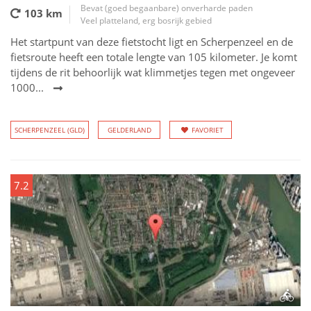
Bevat (goed begaanbare) onverharde paden
103 km
Veel platteland, erg bosrijk gebied
Het startpunt van deze fietstocht ligt en Scherpenzeel en de
fietsroute heeft een totale lengte van 105 kilometer. Je komt
tijdens de rit behoorlijk wat klimmetjes tegen met ongeveer
1000...
SCHERPENZEEL (GLD)
GELDERLAND
FAVORIET
7.2