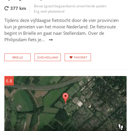
Bevat (goed begaanbare) onverharde paden
377 km
Erg veel platteland
Tijdens deze vijfdaagse fietstocht door de vier provinciën
kun je genieten van het mooie Nederland. De fietsroute
begint in Brielle en gaat naar Stellendam. Over de
Philipsdam fiets je...
BRIELLE
ZUID-HOLLAND
FAVORIET
6.8