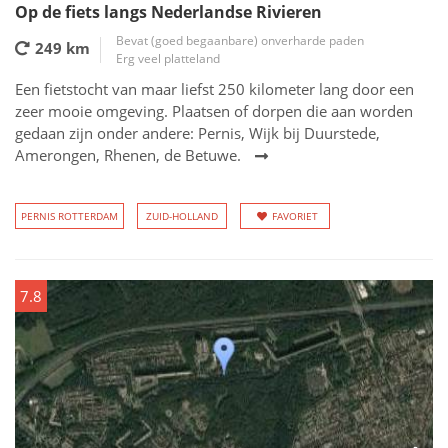
Op de fiets langs Nederlandse Rivieren
Bevat (goed begaanbare) onverharde paden
249 km
Erg veel platteland
Een fietstocht van maar liefst 250 kilometer lang door een
zeer mooie omgeving. Plaatsen of dorpen die aan worden
gedaan zijn onder andere: Pernis, Wijk bij Duurstede,
Amerongen, Rhenen, de Betuwe.
PERNIS ROTTERDAM
ZUID-HOLLAND
FAVORIET
7.8