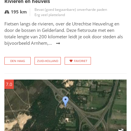
Rivieren en heuvels
Bevat (goed begaanbare) onverharde paden
195 km
Erg veel platteland
Fietsen langs de rivieren, over de Utrechtse Heuvelrug en
door de bossen in Gelderland. Deze fietsroute met een
totale lengte van 200 kilometer leidt je ook door steden als
bijvoorbeeld Arnhem,...
DEN HAAG
ZUID-HOLLAND
FAVORIET
7.0