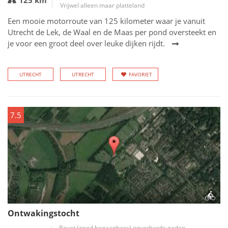
125 km
Vrijwel alleen maar platteland
Een mooie motorroute van 125 kilometer waar je vanuit
Utrecht de Lek, de Waal en de Maas per pond oversteekt en
je voor een groot deel over leuke dijken rijdt.
UTRECHT
UTRECHT
FAVORIET
7.5
Ontwakingstocht
Bevat (goed begaanbare) onverharde paden