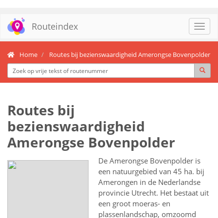
Routeindex
Toggl
navig
Home
Routes bij bezienswaardigheid Amerongse Bovenpolder
Routes bij
bezienswaardigheid
Amerongse Bovenpolder
De Amerongse Bovenpolder is
een natuurgebied van 45 ha. bij
Amerongen in de Nederlandse
provincie Utrecht. Het bestaat uit
een groot moeras- en
plassenlandschap, omzoomd