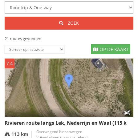
ZOEK
21 routes gevonden
OP DE KAART
7.4
Rivieren route langs Lek, Nederrijn en Waal (115 k
Overwegend binnenwegen
113 km
Vrijwel alleen maar platteland