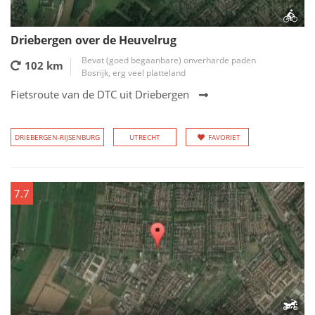
Driebergen over de Heuvelrug
Bevat (goed begaanbare) onverharde paden
102 km
Bosrijk, erg veel platteland
Fietsroute van de DTC uit Driebergen
DRIEBERGEN-RIJSENBURG
UTRECHT
FAVORIET
7.7