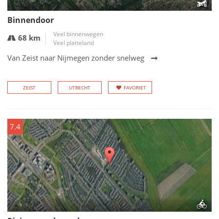
Binnendoor
Veel binnenwegen
68 km
Veel platteland
Van Zeist naar Nijmegen zonder snelweg
ZEIST
UTRECHT
FAVORIET
7.4