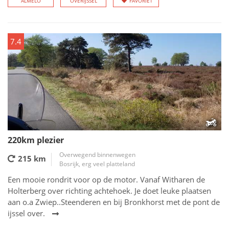
ALMELO
OVERIJSSEL
FAVORIET
7.4
220km plezier
Overwegend binnenwegen
215 km
Bosrijk, erg veel platteland
Een mooie rondrit voor op de motor. Vanaf Witharen de
Holterberg over richting achtehoek. Je doet leuke plaatsen
aan o.a Zwiep..Steenderen en bij Bronkhorst met de pont de
ijssel over.