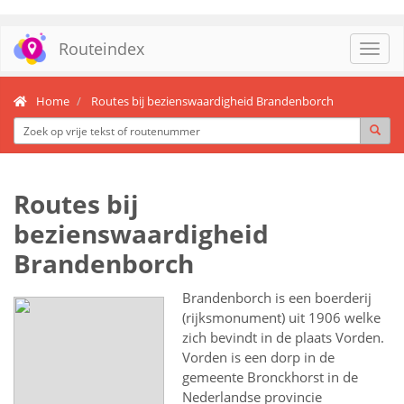
Routeindex
Toggl
navig
Home
Routes bij bezienswaardigheid Brandenborch
Routes bij
bezienswaardigheid
Brandenborch
Brandenborch is een boerderij
(rijksmonument) uit 1906 welke
zich bevindt in de plaats Vorden.
Vorden is een dorp in de
gemeente Bronckhorst in de
Nederlandse provincie