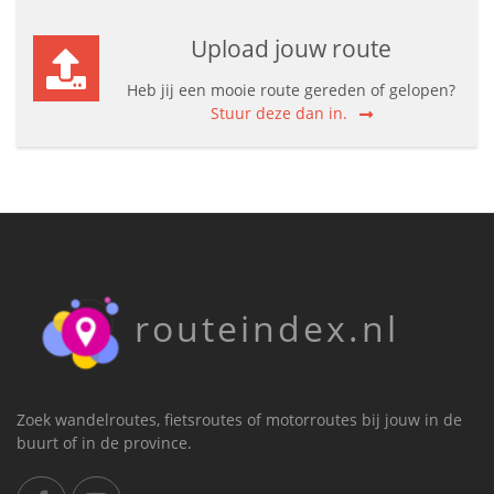
Upload jouw route
Heb jij een mooie route gereden of gelopen?
Stuur deze dan in.
routeindex.nl
Zoek wandelroutes, fietsroutes of motorroutes bij jouw in de
buurt of in de province.