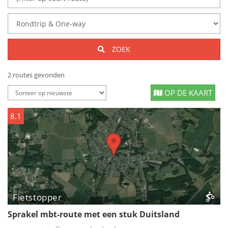
ZOEK
2 routes gevonden
OP DE KAART
8.1
Fietstopper
Sprakel mbt-route met een stuk Duitsland