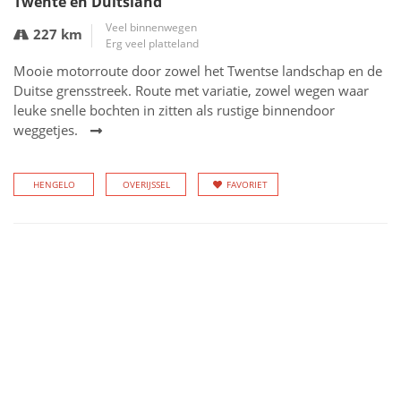
Twente en Duitsland
Veel binnenwegen
227 km
Erg veel platteland
Mooie motorroute door zowel het Twentse landschap en de
Duitse grensstreek. Route met variatie, zowel wegen waar
leuke snelle bochten in zitten als rustige binnendoor
weggetjes.
HENGELO
OVERIJSSEL
FAVORIET