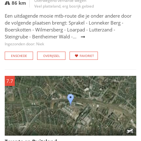
Overwegend verharde wegen
86 km
Veel platteland, erg bosrijk gebied
Een uitdagende mooie mtb-route die je onder andere door
de volgende plaatsen brengt: Sprakel - Lonneker Berg -
Boerskotten - Wilmersberg - Loarpad - Lutterzand -
Steingrube - Bentheimer Wald -...
Ingezonden door: Niek
ENSCHEDE
OVERIJSSEL
FAVORIET
7.7