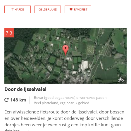
'T HARDE
GELDERLAND
FAVORIET
7.3
Door de IJsselvalei
Bevat (goed begaanbare) onverharde paden
148 km
Veel platteland, erg bosrijk gebied
Een afwisselende fietsroute door de IJsselvalei, door bossen
en over heidevelden. Je komt onderweg door verschillende
dorpjes heen weer je even rustig een kop koffie kunt gaan