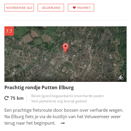
NOORDEINDE GLD
GELDERLAND
FAVORIET
7.7
Prachtig rondje Putten Elburg
Bevat (goed begaanbare) onverharde paden
75 km
Veel platteland, erg bosrijk gebied
Een prachtige fietsroute door bossen over verharde wegen.
Na Elburg fiets je via de kustlijn van het Veluwemeer weer
terug naar het beginpunt.