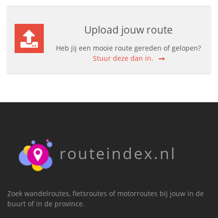
Upload jouw route
Heb jij een mooie route gereden of gelopen?
Stuur deze dan in.
routeindex.nl
Zoek wandelroutes, fietsroutes of motorroutes bij jouw in de
buurt of in de province.