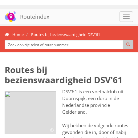
Routeindex
Toggl
navig
Home
Routes bij bezienswaardigheid DSV'61
Routes bij
bezienswaardigheid DSV'61
DSV'61 is een voetbalclub uit
Doornspijk, een dorp in de
Nederlandse provincie
Gelderland.
Wij hebben de volgende routes
©
gevonden die in, door óf nabij