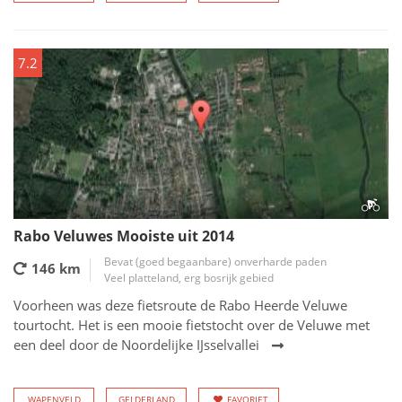
7.2
Rabo Veluwes Mooiste uit 2014
Bevat (goed begaanbare) onverharde paden
146 km
Veel platteland, erg bosrijk gebied
Voorheen was deze fietsroute de Rabo Heerde Veluwe
tourtocht. Het is een mooie fietstocht over de Veluwe met
een deel door de Noordelijke IJsselvallei
WAPENVELD
GELDERLAND
FAVORIET