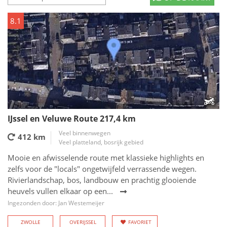
8.1
IJssel en Veluwe Route 217,4 km
Veel binnenwegen
412 km
Veel platteland, bosrijk gebied
Mooie en afwisselende route met klassieke highlights en
zelfs voor de "locals" ongetwijfeld verrassende wegen.
Rivierlandschap, bos, landbouw en prachtig glooiende
heuvels vullen elkaar op een...
Ingezonden door: Jan Westemeijer
ZWOLLE
OVERIJSSEL
FAVORIET