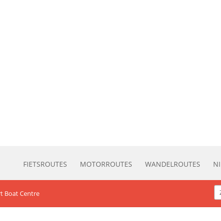
FIETSROUTES
MOTORROUTES
WANDELROUTES
N
t Boat Centre