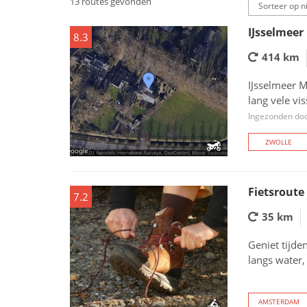
13 routes gevonden
IJsselmeer
8.3
414 km
IJsselmeer M
lang vele vis
Ingezonden doo
ZWOLLE
Fietsroute
7.2
35 km
Geniet tijde
langs water, 
AMSTERDAM