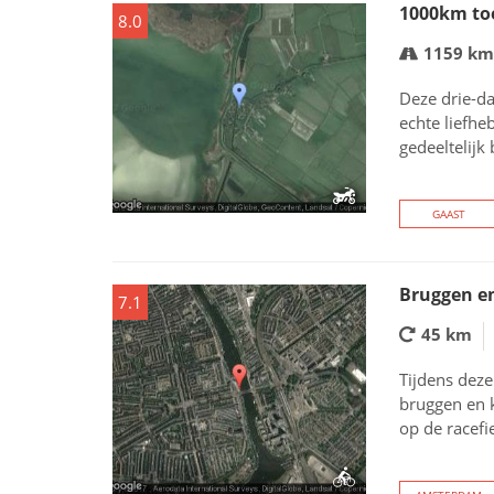
1000km to
8.0
1159 km
Deze drie-d
echte liefhe
gedeeltelijk
GAAST
Bruggen e
7.1
45 km
Tijdens deze
bruggen en k
op de racefie