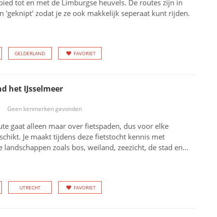
bied tot en met de Limburgse heuvels. De routes zijn in
n 'geknipt' zodat je ze ook makkelijk seperaat kunt rijden.
GELDERLAND
FAVORIET
nd het IJsselmeer
Geen kenmerken gevonden
ute gaat alleen maar over fietspaden, dus voor elke
eschikt. Je maakt tijdens deze fietstocht kennis met
e landschappen zoals bos, weiland, zeezicht, de stad en...
UTRECHT
FAVORIET