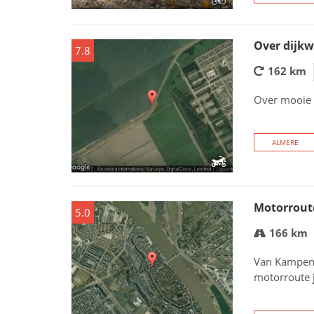
Over dijkw
7.8
162 km
Over mooie 
ALMERE
Motorroute
5.0
166 km
Van Kampen 
motorroute j