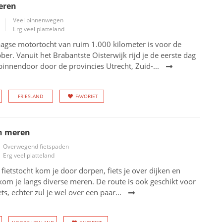
eren
Veel binnenwegen
Erg veel platteland
aagse motortocht van ruim 1.000 kilometer is voor de
bber. Vanuit het Brabantste Oisterwijk rijd je de eerste dag
 binnendoor door de provincies Utrecht, Zuid-...
FRIESLAND
FAVORIET
n meren
Overwegend fietspaden
Erg veel platteland
 fietstocht kom je door dorpen, fiets je over dijken en
om je langs diverse meren. De route is ook geschikt voor
ts, echter zul je wel over een paar...