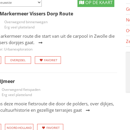
OP DE KAART
G
 Markermeer Vissers Dorp Route
N
Overwegend binnenwegen
Erg veel platteland
O
arkermeer route die start van uit de carpool in Zwolle die
Z
sers dorpjes gaat.
r: Urbanexploration
OVERIJSSEL
FAVORIET
 IJmeer
Overwegend fietspaden
Erg veel platteland
ns deze mooie fietsroute die door de polders, over dijkjes,
cultuurhistorie en gezellige terrasjes gaat
NOORD-HOLLAND
FAVORIET