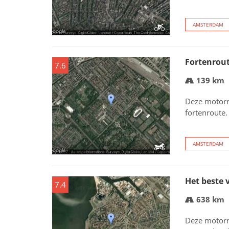
AMSTERDAM
Fortenrou
7.6
139 km
Deze motorr
fortenroute.
AMSTERDAM
Het beste 
7.4
638 km
Deze motorr