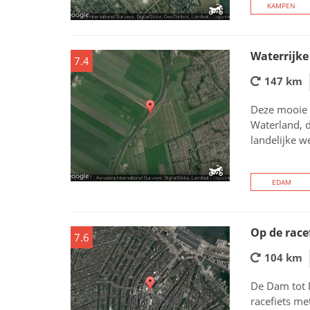
KAMPEN
Waterrijke
7.4
147 km
Deze mooie 
Waterland, d
landelijke w
EDAM
Op de race
7.6
104 km
De Dam tot D
racefiets me