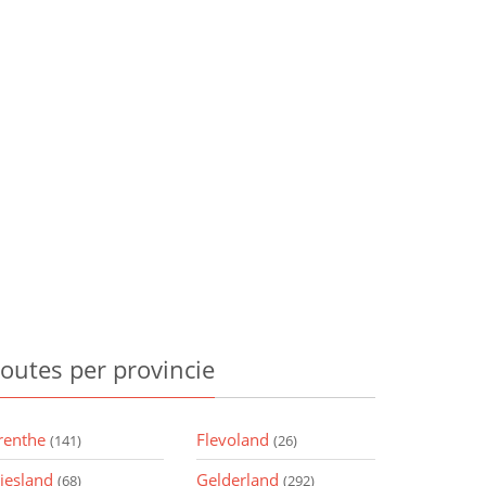
outes
per provincie
renthe
Flevoland
(141)
(26)
riesland
Gelderland
(68)
(292)