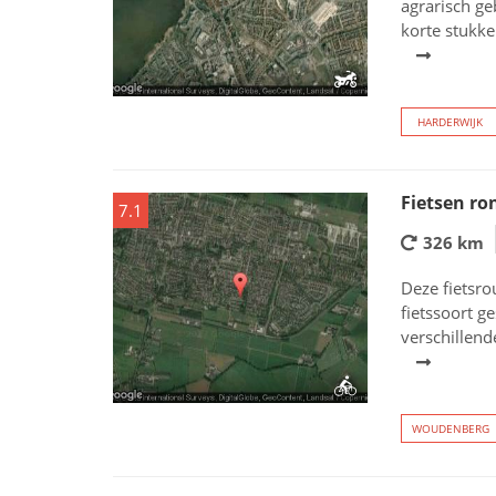
agrarisch ge
korte stukke
HARDERWIJK
Fietsen ro
7.1
326 km
Deze fietsro
fietssoort g
verschillend
WOUDENBERG