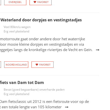
OVERIJSSEL
FAVORIET
 Waterland door dorpjes en vestingstadjes
Veel 80km/u wegen
Erg veel platteland
motorroute gaat onder andere door het waterrijke
oor mooie kleine dorpjes en vestingstadjes en via
eggetjes langs de kronkelige riviertjes de Vecht en Gein.
NOORD-HOLLAND
FAVORIET
fiets van Dam tot Dam
Bevat (goed begaanbare) onverharde paden
Erg veel platteland
am fietsclassic uit 2012 is een fietsroute voor op de
t een totale lengte van 105 kilometer