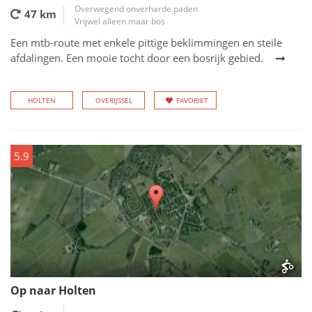
Overwegend onverharde paden
47 km
Vrijwel alleen maar bos
Een mtb-route met enkele pittige beklimmingen en steile
afdalingen. Een mooie tocht door een bosrijk gebied.
HOLTEN
OVERIJSSEL
FAVORIET
5.9
Op naar Holten