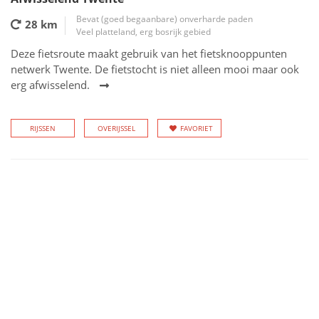
Bevat (goed begaanbare) onverharde paden
28 km
Veel platteland, erg bosrijk gebied
Deze fietsroute maakt gebruik van het fietsknooppunten
netwerk Twente. De fietstocht is niet alleen mooi maar ook
erg afwisselend.
RIJSSEN
OVERIJSSEL
FAVORIET