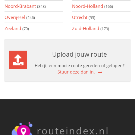
Noord-Brabant
Noord-Holland
(348)
(166)
Overijssel
Utrecht
(246)
(93)
Zeeland
Zuid-Holland
(70)
(179)
Upload jouw route
Heb jij een mooie route gereden of gelopen?
Stuur deze dan in.
routeindex.nl