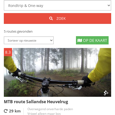
ZOEK
5 routes gevonden
OP DE KAART
8.3
MTB route Sallandse Heuvelrug
Overwegend onverharde paden
29 km
Vrijwel alleen maar bos