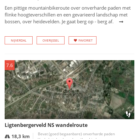
Een pittige mountainbikeroute over onverharde paden met
flinke hoogteverschillen en een gevarieerd landschap met
bossen, over heidevelden. Je gaat berg op - berg af.
NIJVERDAL
OVERIJSSEL
FAVORIET
7.6
Ligtenbergerveld NS wandelroute
Bevat (goed begaanbare) onverharde paden
18,3 km