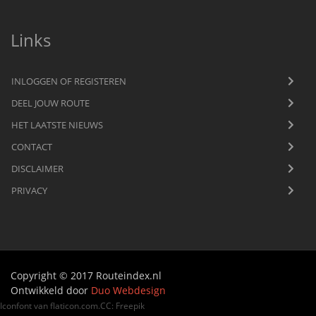
Links
INLOGGEN OF REGISTEREN
DEEL JOUW ROUTE
HET LAATSTE NIEUWS
CONTACT
DISCLAIMER
PRIVACY
Copyright © 2017 Routeindex.nl
Ontwikkeld door
Duo Webdesign
Iconfont van
flaticon.com
.
CC
:
Freepik