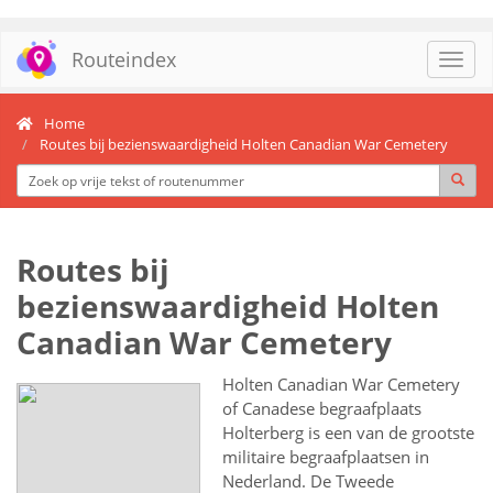
Routeindex
Toggl
navig
Home
Routes bij bezienswaardigheid Holten Canadian War Cemetery
Routes bij
bezienswaardigheid Holten
Canadian War Cemetery
Holten Canadian War Cemetery
of Canadese begraafplaats
Holterberg is een van de grootste
militaire begraafplaatsen in
Nederland. De Tweede