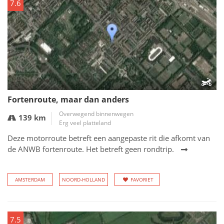
7.6
Fortenroute, maar dan anders
Overwegend binnenwegen
139 km
Erg veel platteland
Deze motorroute betreft een aangepaste rit die afkomt van
de ANWB fortenroute. Het betreft geen rondtrip.
AMSTERDAM
NOORD-HOLLAND
FAVORIET
7.5