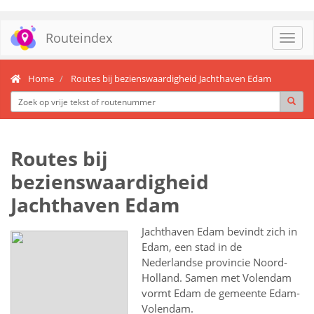
Routeindex
Toggl
navig
Home
Routes bij bezienswaardigheid Jachthaven Edam
Routes bij
bezienswaardigheid
Jachthaven Edam
Jachthaven Edam bevindt zich in
Edam, een stad in de
Nederlandse provincie Noord-
Holland. Samen met Volendam
vormt Edam de gemeente Edam-
Volendam.