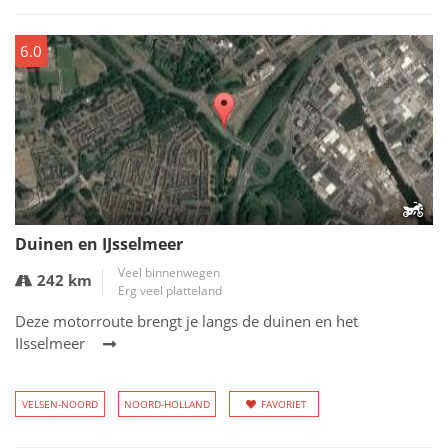
6.0
Duinen en IJsselmeer
Veel binnenwegen
242 km
Erg veel platteland
Deze motorroute brengt je langs de duinen en het
IIsselmeer
VELSEN-NOORD
NOORD-HOLLAND
FAVORIET