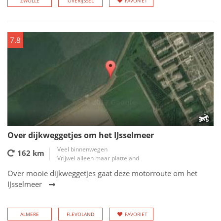
ZWOLLE
OVERIJSSEL
FAVORIET
7.8
Over dijkweggetjes om het IJsselmeer
Veel binnenwegen
162 km
Vrijwel alleen maar platteland
Over mooie dijkweggetjes gaat deze motorroute om het
IJsselmeer
ALMERE
FLEVOLAND
FAVORIET