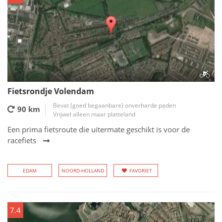
Fietsrondje Volendam
Bevat (goed begaanbare) onverharde paden
90 km
Vrijwel alleen maar platteland
Een prima fietsroute die uitermate geschikt is voor de
racefiets
EDAM
NOORD-HOLLAND
FAVORIET
7.4