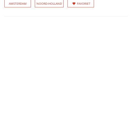
AMSTERDAM
NOORD-HOLLAND
FAVORIET