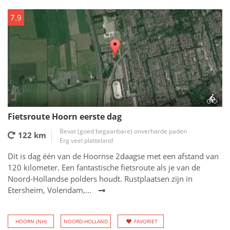
7.9
Fietsroute Hoorn eerste dag
Bevat (goed begaanbare) onverharde paden
122 km
Erg veel platteland
Dit is dag één van de Hoornse 2daagse met een afstand van
120 kilometer. Een fantastische fietsroute als je van de
Noord-Hollandse polders houdt. Rustplaatsen zijn in
Etersheim, Volendam,...
HOORN (NH)
NOORD-HOLLAND
FAVORIET