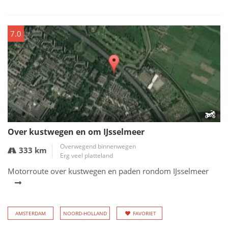
7.0
Over kustwegen en om IJsselmeer
Overwegend binnenwegen
333 km
Erg veel platteland
Motorroute over kustwegen en paden rondom IJsselmeer
AMSTERDAM
NOORD-HOLLAND
FAVORIET