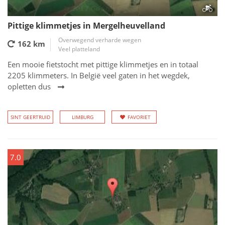
Pittige klimmetjes in Mergelheuvelland
Overwegend verharde wegen
162 km
Veel platteland
Een mooie fietstocht met pittige klimmetjes en in totaal
2205 klimmeters. In België veel gaten in het wegdek,
opletten dus
SINT GEERTRUID
LIMBURG
FAVORIET
7.0