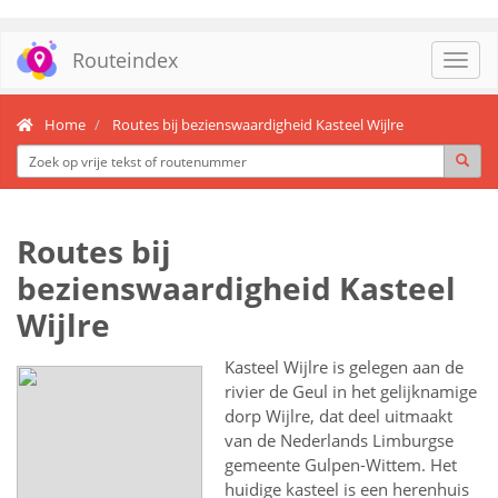
Routeindex
Toggl
navig
Home
Routes bij bezienswaardigheid Kasteel Wijlre
Routes bij
bezienswaardigheid Kasteel
Wijlre
Kasteel Wijlre is gelegen aan de
rivier de Geul in het gelijknamige
dorp Wijlre, dat deel uitmaakt
van de Nederlands Limburgse
gemeente Gulpen-Wittem. Het
huidige kasteel is een herenhuis