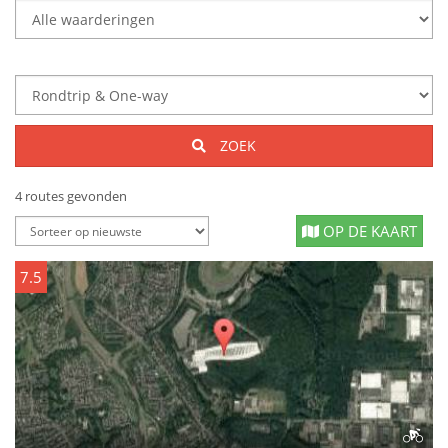
ZOEK
4 routes gevonden
OP DE KAART
7.5