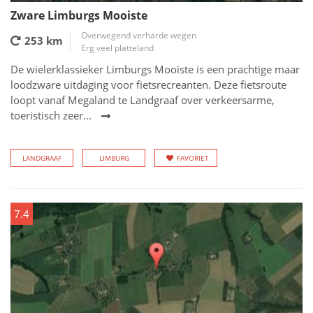
Zware Limburgs Mooiste
Overwegend verharde wegen
253 km
Erg veel platteland
De wielerklassieker Limburgs Mooiste is een prachtige maar
loodzware uitdaging voor fietsrecreanten. Deze fietsroute
loopt vanaf Megaland te Landgraaf over verkeersarme,
toeristisch zeer...
LANDGRAAF
LIMBURG
FAVORIET
7.4