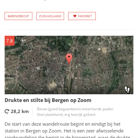
BARENDRECHT
ZUID-HOLLAND
FAVORIET
7.8
Drukte en stilte bij Bergen op Zoom
Bevat (goed begaanbare) onverharde paden
28,2 km
Veel platteland, erg bosrijk gebied
De start van deze wandelroute begint en eindigt bij het
station in Bergen op Zoom. Het is een zeer afwisselende
rondwandeling die begint in de binnenstad, waar de drukte