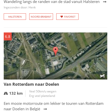
Wandeling langs de randen van de stad vanuit Halsteren
Ingezonden door: Henk
HALSTEREN
NOORD-BRABANT
FAVORIET
6.8
Van Rotterdam naar Doelen
Veel 50km/u wegen
132 km
Erg veel platteland
Een mooie motorroute om lekker te touren van Rotterdam
naar Doelen in België