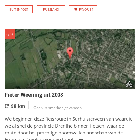
BUITENPOST
FRIESLAND
FAVORIET
6.9
Pieter Weening uit 2008
98 km
Geen kenmerken gevonden
We beginnen deze fietsroute in Surhuisterveen van waaruit
we al snel de provincie Drenthe binnen fietsen, waar de
route door het prachtige boomwallenlandschap van de
Friese en Drentse wouden loopt.