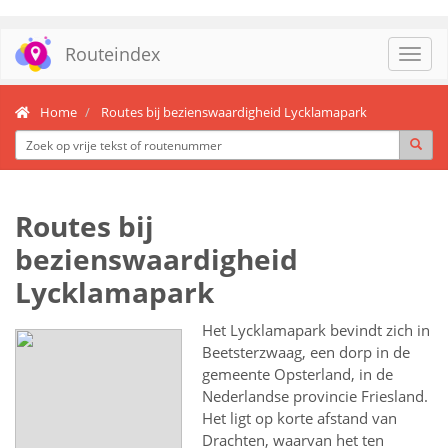
Routeindex
Toggl
navig
Home
Routes bij bezienswaardigheid Lycklamapark
Routes bij
bezienswaardigheid
Lycklamapark
Het Lycklamapark bevindt zich in
Beetsterzwaag, een dorp in de
gemeente Opsterland, in de
Nederlandse provincie Friesland.
Het ligt op korte afstand van
Drachten, waarvan het ten