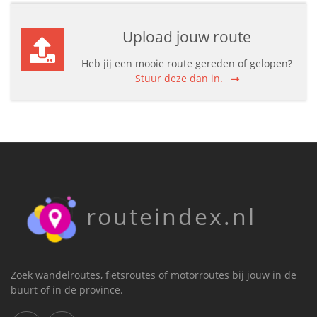
Upload jouw route
Heb jij een mooie route gereden of gelopen?
Stuur deze dan in.
routeindex.nl
Zoek wandelroutes, fietsroutes of motorroutes bij jouw in de
buurt of in de province.