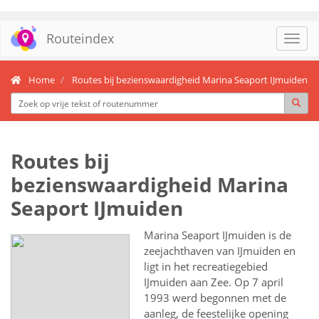
Routeindex
Toggl
navig
Home
Routes bij bezienswaardigheid Marina Seaport IJmuiden
Routes bij
bezienswaardigheid Marina
Seaport IJmuiden
Marina Seaport IJmuiden is de
zeejachthaven van IJmuiden en
ligt in het recreatiegebied
IJmuiden aan Zee. Op 7 april
1993 werd begonnen met de
aanleg, de feestelijke opening