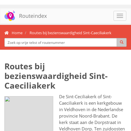
Routeindex
Toggl
navig
Home
Routes bij bezienswaardigheid Sint-Caeciliakerk
Routes bij
bezienswaardigheid Sint-
Caeciliakerk
De Sint-Ceciliakerk of Sint-
Caeciliakerk is een kerkgebouw
in Veldhoven in de Nederlandse
provincie Noord-Brabant. De
kerk staat aan de Dorpstraat in
Veldhoven Dorp. Ten zuidoosten