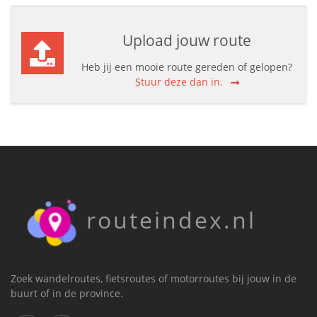
Upload jouw route
Heb jij een mooie route gereden of gelopen?
Stuur deze dan in.
routeindex.nl
Zoek wandelroutes, fietsroutes of motorroutes bij jouw in de
buurt of in de province.