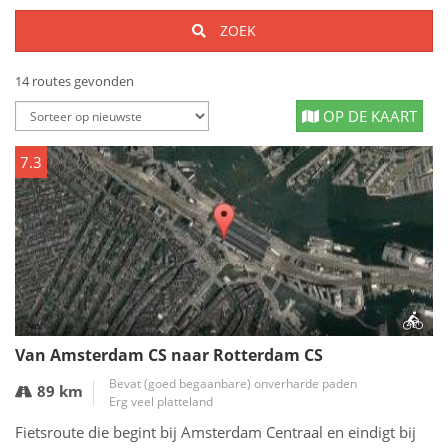
ZOEK
14 routes gevonden
OP DE KAART
7.3
Van Amsterdam CS naar Rotterdam CS
Bevat (goed begaanbare) onverharde paden
89 km
Erg veel platteland
Fietsroute die begint bij Amsterdam Centraal en eindigt bij