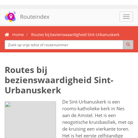
Routeindex
Toggl
navig
Home
Routes bij bezienswaardigheid Sint-Urbanuskerk
Routes bij
bezienswaardigheid Sint-
Urbanuskerk
De Sint-Urbanuskerk is een
rooms-katholieke kerk in Nes
aan de Amstel. Het is een
neogotische kruisbasiliek, met op
de kruising een vierkante toren.
Het is het eerste zelfstandige