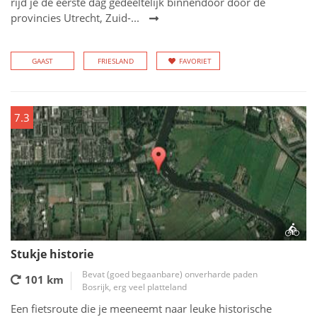
rijd je de eerste dag gedeeltelijk binnendoor door de
provincies Utrecht, Zuid-...
GAAST
FRIESLAND
FAVORIET
7.3
Stukje historie
Bevat (goed begaanbare) onverharde paden
101 km
Bosrijk, erg veel platteland
Een fietsroute die je meeneemt naar leuke historische