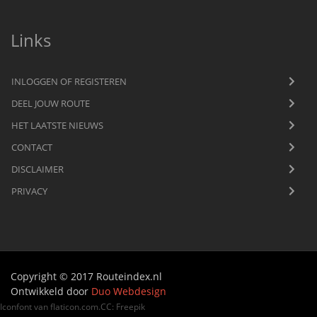
Links
INLOGGEN OF REGISTEREN
DEEL JOUW ROUTE
HET LAATSTE NIEUWS
CONTACT
DISCLAIMER
PRIVACY
Copyright © 2017 Routeindex.nl
Ontwikkeld door
Duo Webdesign
Iconfont van
flaticon.com
.
CC
:
Freepik