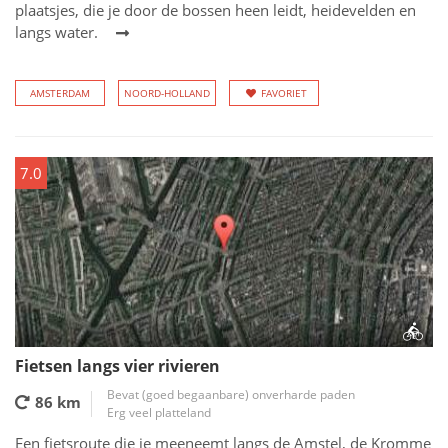
plaatsjes, die je door de bossen heen leidt, heidevelden en
langs water.
AMSTERDAM
NOORD-HOLLAND
FAVORIET
7.0
Fietsen langs vier rivieren
Bevat (goed begaanbare) onverharde paden
86 km
Erg veel platteland
Een fietsroute die je meeneemt langs de Amstel, de Kromme