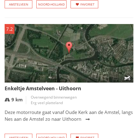
AMSTELVEEN
NOORD-HOLLAND
FAVORIET
7.2
Enkeltje Amstelveen - Uithoorn
Overwegend binnenwegen
9 km
Erg veel platteland
Deze motorroute gaat vanaf Oude Kerk aan de Amstel, langs
Nes aan de Amstel zo naar Uithoorn
AMSTELVEEN
NOORD-HOLLAND
FAVORIET