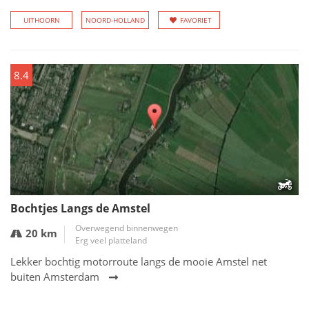
UITHOORN
NOORD-HOLLAND
FAVORIET
8.4
Bochtjes Langs de Amstel
Overwegend binnenwegen
20 km
Erg veel platteland
Lekker bochtig motorroute langs de mooie Amstel net
buiten Amsterdam