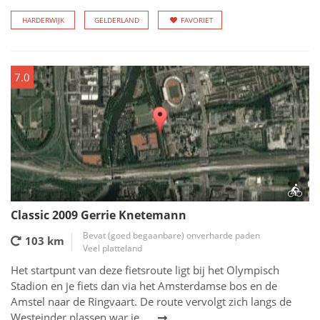
HARDERWIJK
GELDERLAND
FAVORIET
7.0
Classic 2009 Gerrie Knetemann
Bevat (goed begaanbare) onverharde paden
103 km
Veel platteland
Het startpunt van deze fietsroute ligt bij het Olympisch
Stadion en je fiets dan via het Amsterdamse bos en de
Amstel naar de Ringvaart. De route vervolgt zich langs de
Westeinder plassen war je...