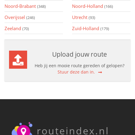
Noord-Brabant
Noord-Holland
(348)
(166)
Overijssel
Utrecht
(246)
(93)
Zeeland
Zuid-Holland
(70)
(179)
Upload jouw route
Heb jij een mooie route gereden of gelopen?
Stuur deze dan in.
routeindex.nl