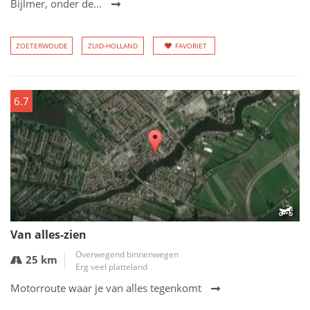
Bijlmer, onder de...
ZOETERWOUDE
ZUID-HOLLAND
FAVORIET
6.7
Van alles-zien
Overwegend binnenwegen
25 km
Erg veel platteland
Motorroute waar je van alles tegenkomt