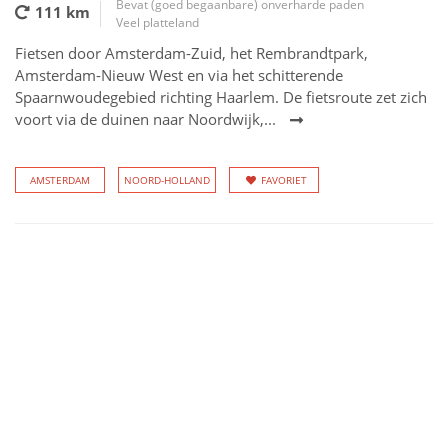
Bevat (goed begaanbare) onverharde paden
111 km
Veel platteland
Fietsen door Amsterdam-Zuid, het Rembrandtpark,
Amsterdam-Nieuw West en via het schitterende
Spaarnwoudegebied richting Haarlem. De fietsroute zet zich
voort via de duinen naar Noordwijk,...
AMSTERDAM
NOORD-HOLLAND
FAVORIET