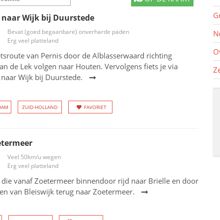
G
 naar Wijk bij Duurstede
Bevat (goed begaanbare) onverharde paden
N
Erg veel platteland
O
etsroute van Pernis door de Alblasserwaard richting
n de Lek volgen naar Houten. Vervolgens fiets je via
Z
naar Wijk bij Duurstede.
DAM
ZUID-HOLLAND
FAVORIET
etermeer
Veel 50km/u wegen
Erg veel platteland
die vanaf Zoetermeer binnendoor rijd naar Brielle en door
en van Bleiswijk terug naar Zoetermeer.