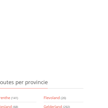
outes
per provincie
renthe
Flevoland
(141)
(26)
riesland
Gelderland
(68)
(292)