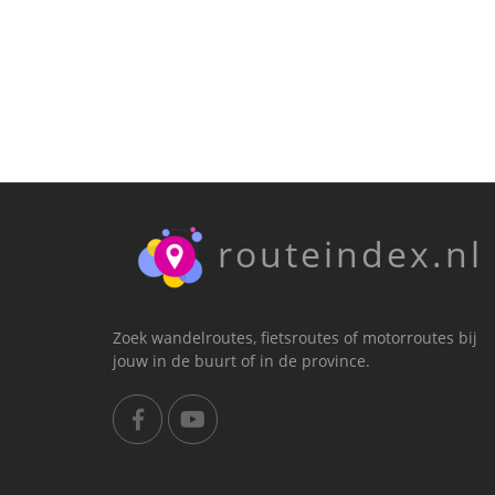
routeindex.nl
Zoek wandelroutes, fietsroutes of motorroutes bij
jouw in de buurt of in de province.