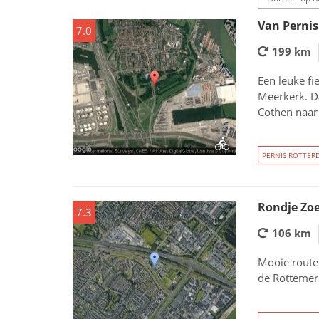
Van Pernis
7.0
199 km
Een leuke fi
Meerkerk. Da
Cothen naar 
PERNIS ROTTER
Rondje Zo
7.3
106 km
Mooie route 
de Rottemer