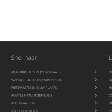
Snel naar
L
MOTORROUTES IN JOUW PLAATS
I
WANDELROUTES IN JOUW PLAATS
D
FIETSROUTES IN JOUW PLAATS
H
ROUTES NATUURGEBIEDEN
C
ALLE PLAATSEN
D
ALLE PROVINCIES
P