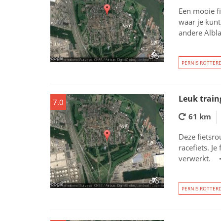
Een mooie fi
waar je kunt
andere Albl
PERNIS ROTTER
Leuk train
7.0
61 km
Deze fietsrou
racefiets. J
verwerkt.
PERNIS ROTTER