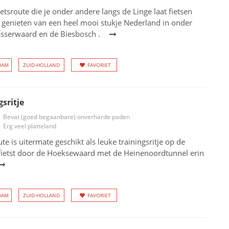
etsroute die je onder andere langs de Linge laat fietsen
 genieten van een heel mooi stukje Nederland in onder
asserwaard en de Biesbosch .
DAM
ZUID-HOLLAND
FAVORIET
gsritje
Bevat (goed begaanbare) onverharde paden
Erg veel platteland
te is uitermate geschikt als leuke trainingsritje op de
e fietst door de Hoeksewaard met de Heinenoordtunnel erin
DAM
ZUID-HOLLAND
FAVORIET