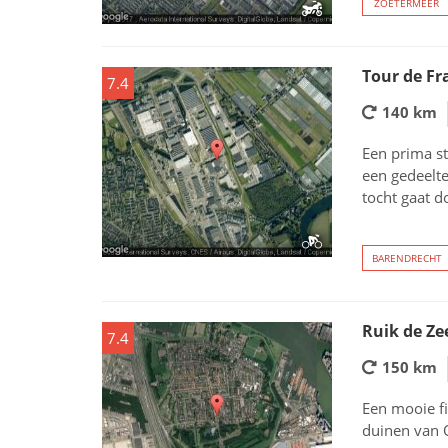
ZOETERMEER
Tour de Fr
7.4
140 km
Een prima st
een gedeelte
tocht gaat d
BARENDRECHT
Ruik de Ze
7.4
150 km
Een mooie fi
duinen van 