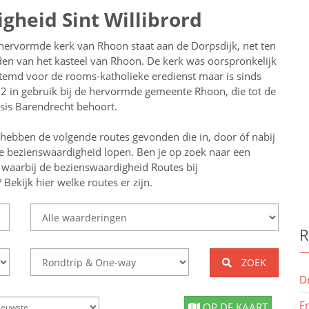
gheid Sint Willibrord
hervormde kerk van Rhoon staat aan de Dorpsdijk, net ten
den van het kasteel van Rhoon. De kerk was oorspronkelijk
temd voor de rooms-katholieke eredienst maar is sinds
2 in gebruik bij de hervormde gemeente Rhoon, die tot de
ssis Barendrecht behoort.
 hebben de volgende routes gevonden die in, door óf nabij
e bezienswaardigheid lopen.
Ben je op zoek naar een
j
waarbij de bezienswaardigheid
Routes bij
ekijk hier welke routes er zijn.
R
ZOEK
D
F
OP DE KAART