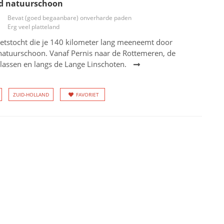
nd natuurschoon
Bevat (goed begaanbare) onverharde paden
Erg veel platteland
ietstocht die je 140 kilometer lang meeneemt door
natuurschoon. Vanaf Pernis naar de Rottemeren, de
lassen en langs de Lange Linschoten.
ZUID-HOLLAND
FAVORIET