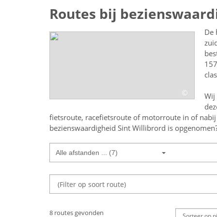
Routes bij bezienswaardi
De 
zui
bes
157
cla
©
Wij
dez
fietsroute, racefietsroute of motorroute in of nabi
bezienswaardigheid Sint Willibrord
is opgenomen? B
Alle afstanden ... (7)
8 routes gevonden