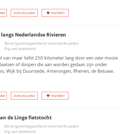
DAM
ZUID-HOLLAND
FAVORIET
s langs Nederlandse Rivieren
Bevat (goed begaanbare) onverharde paden
Erg veel platteland
ht van maar liefst 250 kilometer lang door een zeer mooie
laatsen of dorpen die aan worden gedaan zijn onder
nis, Wijk bij Duurstede, Amerongen, Rhenen, de Betuwe.
DAM
ZUID-HOLLAND
FAVORIET
an de Linge fietstocht
Bevat (goed begaanbare) onverharde paden
Erg veel platteland