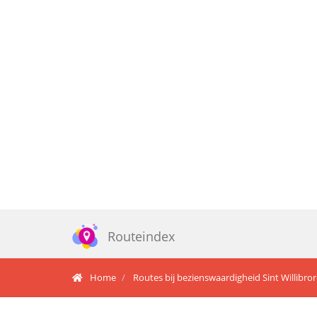
Routeindex
Home
Routes bij bezienswaardigheid Sint Willibro