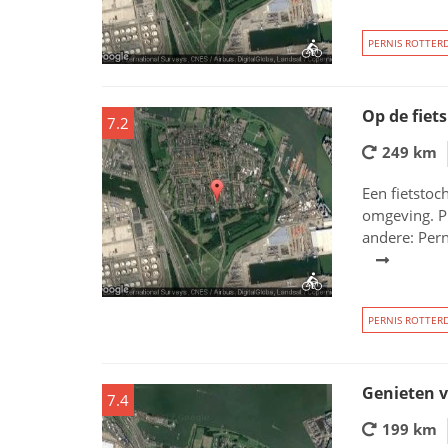
PERNIS ROTTER
Op de fiet
7.2
249 km
Een fietstoc
omgeving. P
andere: Per
PERNIS ROTTER
Genieten v
7.4
199 km