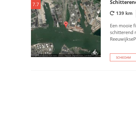
Schittere
7.7
139 km
Een mooie f
schitterend 
ReeuwijkseP
SCHIEDAM