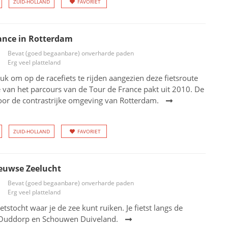
ZUID-HOLLAND
FAVORIET
ance in Rotterdam
Bevat (goed begaanbare) onverharde paden
Erg veel platteland
uk om op de racefiets te rijden aangezien deze fietsroute
 van het parcours van de Tour de France pakt uit 2010. De
oor de contrastrijke omgeving van Rotterdam.
ZUID-HOLLAND
FAVORIET
euwse Zeelucht
Bevat (goed begaanbare) onverharde paden
Erg veel platteland
etstocht waar je de zee kunt ruiken. Je fietst langs de
Ouddorp en Schouwen Duiveland.