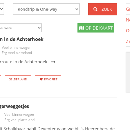
G
ZOEK
N
OP DE KAART
O
n in de Achterhoek
Z
Veel binnenwegen
Erg veel platteland
route in de Achterhoek
GELDERLAND
FAVORIET
gerweggetjes
Veel binnenwegen
Erg veel platteland
it Schalkhaar nabij Deventer gaan we bij 's-Heerenberg de