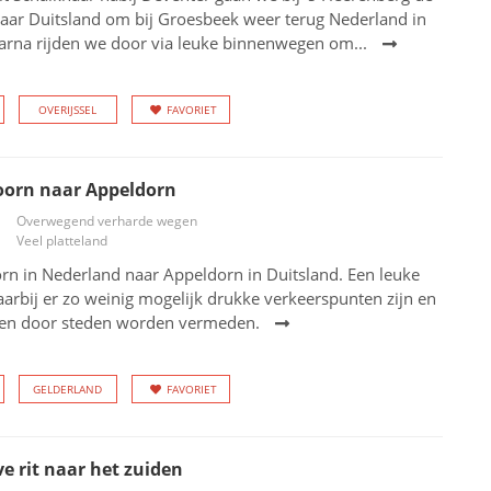
naar Duitsland om bij Groesbeek weer terug Nederland in
aarna rijden we door via leuke binnenwegen om...
OVERIJSSEL
FAVORIET
oorn naar Appeldorn
Overwegend verharde wegen
Veel platteland
rn in Nederland naar Appeldorn in Duitsland. Een leuke
aarbij er zo weinig mogelijk drukke verkeerspunten zijn en
den door steden worden vermeden.
GELDERLAND
FAVORIET
ve rit naar het zuiden