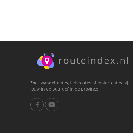
routeindex.nl
Zoek wandelroutes, fietsroutes of motorroutes bij
jouw in de buurt of in de province.