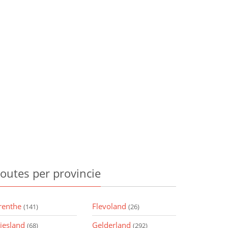
outes
per provincie
renthe
Flevoland
(141)
(26)
riesland
Gelderland
(68)
(292)