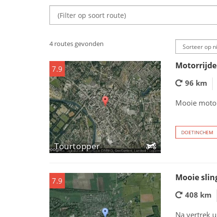
4 routes gevonden
Motorrijde
7.9
96 km
Mooie motor
DOETINCHEM
Tourtopper
Mooie slin
7.9
408 km
Na vertrek u