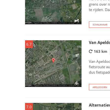
grens over 
te rijden. D
SCHALKHAAR
Van Apeld
6.7
163 km
Van Apeldoo
fietsroute w
dus fietspa
APELDOORN
Alternatie
7.0