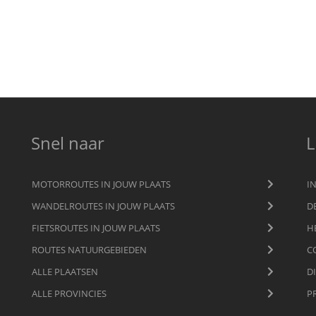
Snel naar
L
MOTORROUTES IN JOUW PLAATS
I
WANDELROUTES IN JOUW PLAATS
D
FIETSROUTES IN JOUW PLAATS
H
ROUTES NATUURGEBIEDEN
C
ALLE PLAATSEN
D
ALLE PROVINCIES
P