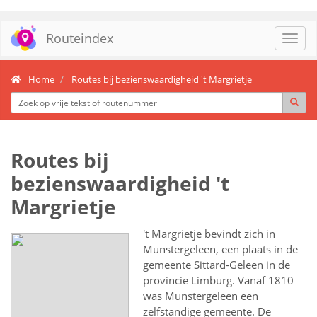
Routeindex
Toggl
navig
Home
Routes bij bezienswaardigheid 't Margrietje
Routes bij
bezienswaardigheid 't
Margrietje
't Margrietje bevindt zich in
Munstergeleen, een plaats in de
gemeente Sittard-Geleen in de
provincie Limburg. Vanaf 1810
was Munstergeleen een
zelfstandige gemeente. De