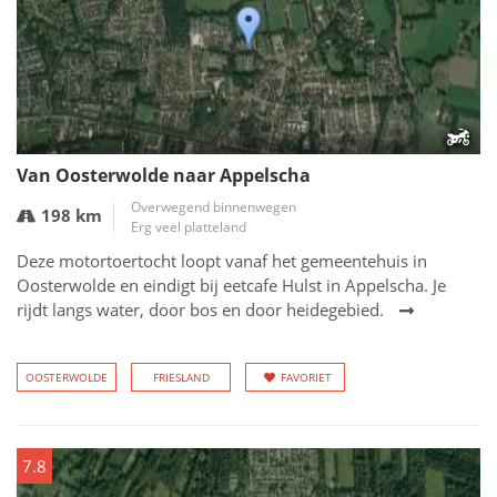
Van Oosterwolde naar Appelscha
Overwegend binnenwegen
198 km
Erg veel platteland
Deze motortoertocht loopt vanaf het gemeentehuis in
Oosterwolde en eindigt bij eetcafe Hulst in Appelscha. Je
rijdt langs water, door bos en door heidegebied.
OOSTERWOLDE
FRIESLAND
FAVORIET
7.8