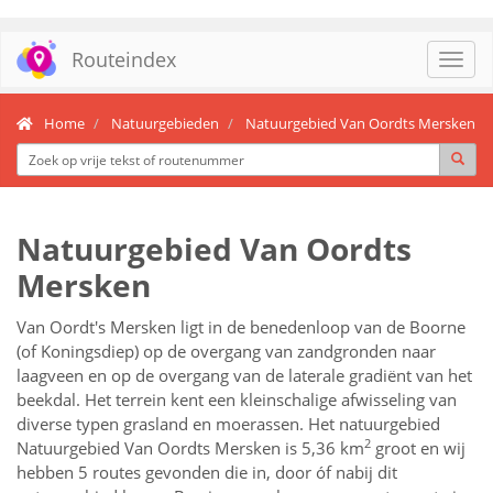
Routeindex
Toggl
navig
Home
Natuurgebieden
Natuurgebied Van Oordts Mersken
Natuurgebied Van Oordts
Mersken
Van Oordt's Mersken ligt in de benedenloop van de Boorne
(of Koningsdiep) op de overgang van zandgronden naar
laagveen en op de overgang van de laterale gradiënt van het
beekdal. Het terrein kent een kleinschalige afwisseling van
diverse typen grasland en moerassen. Het natuurgebied
2
Natuurgebied Van Oordts Mersken is 5,36 km
groot en wij
hebben 5 routes gevonden die in, door óf nabij dit