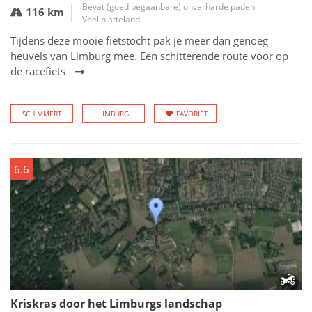
Bevat (goed begaanbare) onverharde paden
116 km
Veel platteland
Tijdens deze mooie fietstocht pak je meer dan genoeg
heuvels van Limburg mee. Een schitterende route voor op
de racefiets
SCHIMMERT
LIMBURG
FAVORIET
6.6
Kriskras door het Limburgs landschap