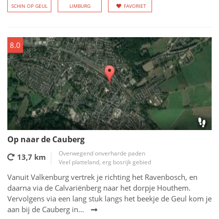
SCHIN OP GEUL
LIMBURG
FAVORIET
8.0
Op naar de Cauberg
Overwegend onverharde paden
13,7 km
Veel platteland, erg bosrijk gebied
Vanuit Valkenburg vertrek je richting het Ravenbosch, en
daarna via de Calvariënberg naar het dorpje Houthem.
Vervolgens via een lang stuk langs het beekje de Geul kom je
aan bij de Cauberg in...