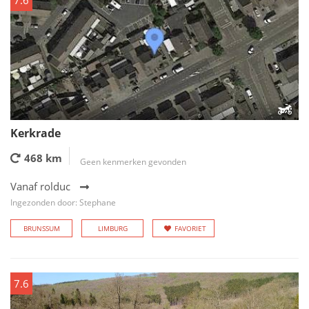
7.6
Kerkrade
468 km
Geen kenmerken gevonden
Vanaf rolduc
Ingezonden door: Stephane
BRUNSSUM
LIMBURG
FAVORIET
7.6