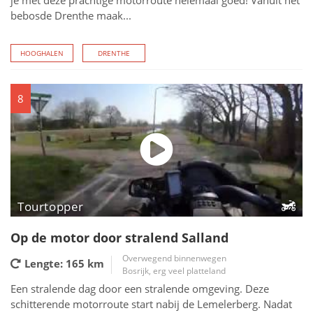
je met deze prachtige motorroute helemaal goed! Vanuit het
bebosde Drenthe maak...
HOOGHALEN
DRENTHE
8
Tourtopper
Op de motor door stralend Salland
Overwegend binnenwegen
Lengte: 165
km
Bosrijk, erg veel platteland
Een stralende dag door een stralende omgeving. Deze
schitterende motorroute start nabij de Lemelerberg. Nadat