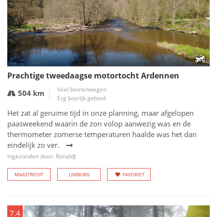
Prachtige tweedaagse motortocht Ardennen
Veel binnenwegen
504 km
Erg bosrijk gebied
Het zat al geruime tijd in onze planning, maar afgelopen
paasweekend waarin de zon volop aanwezig was en de
thermometer zomerse temperaturen haalde was het dan
eindelijk zo ver.
Ingezonden door: RonaldJ
MAASTRICHT
LIMBURG
FAVORIET
7.4