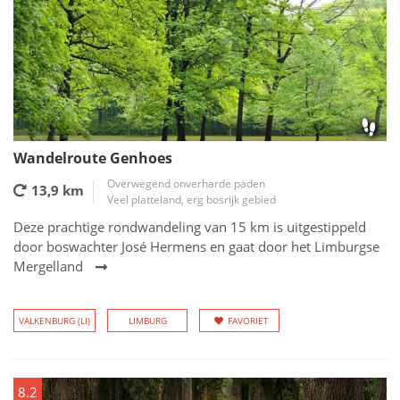
Wandelroute Genhoes
Overwegend onverharde paden
13,9 km
Veel platteland, erg bosrijk gebied
Deze prachtige rondwandeling van 15 km is uitgestippeld
door boswachter José Hermens en gaat door het Limburgse
Mergelland
VALKENBURG (LI)
LIMBURG
FAVORIET
8.2