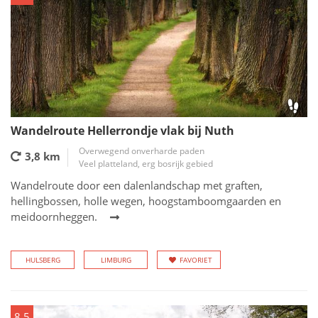
Wandelroute Hellerrondje vlak bij Nuth
Overwegend onverharde paden
3,8 km
Veel platteland, erg bosrijk gebied
Wandelroute door een dalenlandschap met graften,
hellingbossen, holle wegen, hoogstamboomgaarden en
meidoornheggen.
HULSBERG
LIMBURG
FAVORIET
8.5