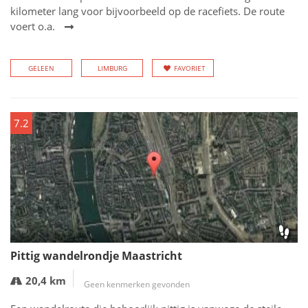
kilometer lang voor bijvoorbeeld op de racefiets. De route
voert o.a.
GELEEN
LIMBURG
FAVORIET
7.2
Pittig wandelrondje Maastricht
20,4 km
Geen kenmerken gevonden