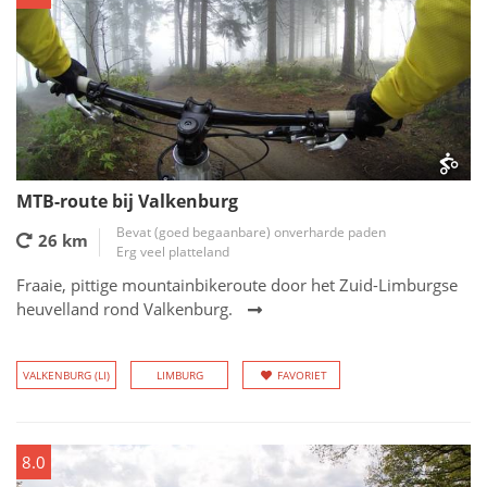
MTB-route bij Valkenburg
Bevat (goed begaanbare) onverharde paden
26 km
Erg veel platteland
Fraaie, pittige mountainbikeroute door het Zuid-Limburgse
heuvelland rond Valkenburg.
VALKENBURG (LI)
LIMBURG
FAVORIET
8.0