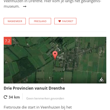
Veenhuizen in Drenthe. Hier kom je langs het gevangenis-
museum.
WASKEMEER
FRIESLAND
FAVORIET
7.2
Drie Provincien vanuit Drenthe
34 km
Geen kenmerken gevonden
Fietsroute die start in Veenhuizen bij het