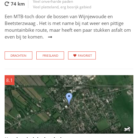
Veel onverharde paden
74 km
Veel platteland, erg bosrijk gebied
Een MTB-toch door de bossen van Wijnjewoude en
Beetsterzwaag . Het is met name bij nat weer een pittige
mountainbike route, maar heeft een paar stukken asfalt om
even bij te komen.
DRACHTEN
FRIESLAND
FAVORIET
8.1