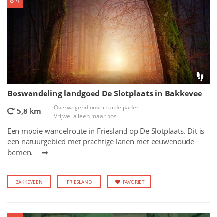
8.4
Boswandeling landgoed De Slotplaats in Bakkevee
Overwegend onverharde paden
5,8 km
Vrijwel alleen maar bos
Een mooie wandelroute in Friesland op De Slotplaats. Dit is
een natuurgebied met prachtige lanen met eeuwenoude
bomen.
BAKKEVEEN
FRIESLAND
FAVORIET