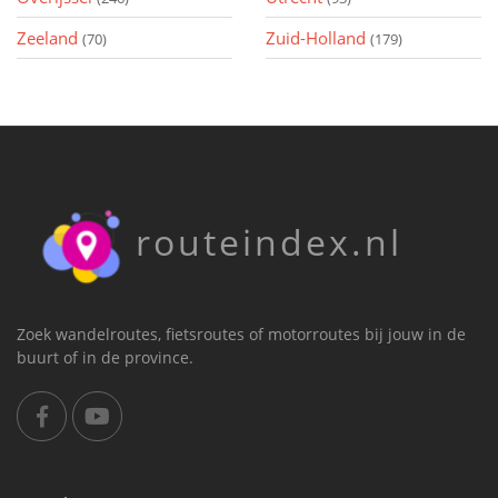
Zeeland
Zuid-Holland
(70)
(179)
routeindex.nl
Zoek wandelroutes, fietsroutes of motorroutes bij jouw in de
buurt of in de province.