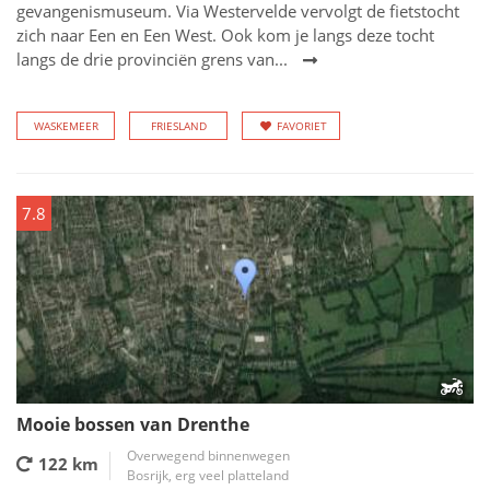
gevangenismuseum. Via Westervelde vervolgt de fietstocht
zich naar Een en Een West. Ook kom je langs deze tocht
langs de drie provinciën grens van...
WASKEMEER
FRIESLAND
FAVORIET
7.8
Mooie bossen van Drenthe
Overwegend binnenwegen
122 km
Bosrijk, erg veel platteland