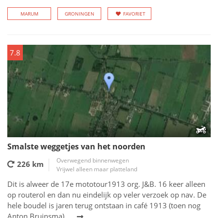
MARUM
GRONINGEN
FAVORIET
7.8
Smalste weggetjes van het noorden
Overwegend binnenwegen
226 km
Vrijwel alleen maar platteland
Dit is alweer de 17e mototour1913 org. J&B. 16 keer alleen
op routerol en dan nu eindelijk op veler verzoek op nav. De
hele boudel is jaren terug ontstaan in café 1913 (toen nog
Anton Bruinsma)...