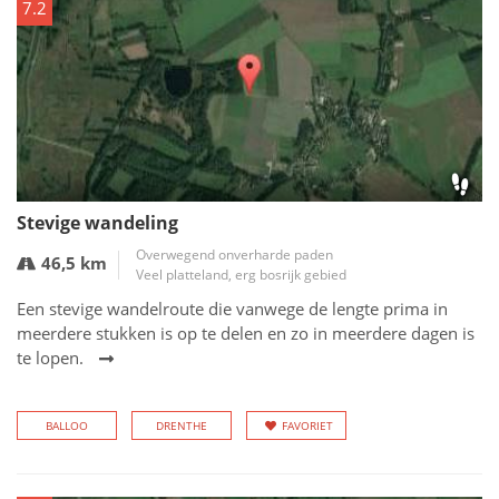
7.2
Stevige wandeling
Overwegend onverharde paden
46,5 km
Veel platteland, erg bosrijk gebied
Een stevige wandelroute die vanwege de lengte prima in
meerdere stukken is op te delen en zo in meerdere dagen is
te lopen.
BALLOO
DRENTHE
FAVORIET