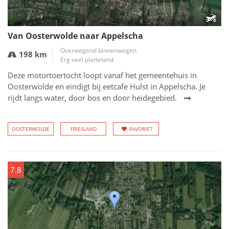
Van Oosterwolde naar Appelscha
Overwegend binnenwegen
198 km
Erg veel platteland
Deze motortoertocht loopt vanaf het gemeentehuis in
Oosterwolde en eindigt bij eetcafe Hulst in Appelscha. Je
rijdt langs water, door bos en door heidegebied.
OOSTERWOLDE
FRIESLAND
FAVORIET
7.8