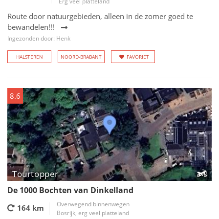
Erg veel platteland
Route door natuurgebieden, alleen in de zomer goed te
bewandelen!!!
Ingezonden door: Henk
HALSTEREN
NOORD-BRABANT
FAVORIET
8.6
Tourtopper
De 1000 Bochten van Dinkelland
Overwegend binnenwegen
164 km
Bosrijk, erg veel platteland