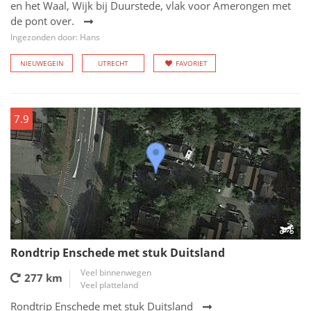
en het Waal, Wijk bij Duurstede, vlak voor Amerongen met
de pont over.
Ingezonden door: Hans
NIEUWEGEIN
UTRECHT
FAVORIET
7.9
Rondtrip Enschede met stuk Duitsland
Veel binnenwegen
277 km
Veel platteland
Rondtrip Enschede met stuk Duitsland