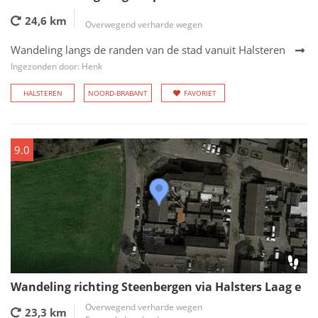
24,6 km
Overwegend verharde wegen
Wandeling langs de randen van de stad vanuit Halsteren
Ingezonden door: Henk
HALSTEREN
NOORD-BRABANT
FAVORIET
9.0
Wandeling richting Steenbergen via Halsters Laag e
Overwegend verharde wegen
23,3 km