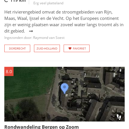
119 km
Erg veel platteland
Het rivierengebied omvat de stroomgebieden van Rijn,
Maas, Waal, Ijssel en de Vecht. Op het Europees continent
zijn er weinig plaatsen waar zoveel water langs troomt als in
dit gebied.
Ingezonden door: Raymond van Soest
DORDRECHT
ZUID-HOLLAND
FAVORIET
8.0
Rondwandeling Bergen op Zoom