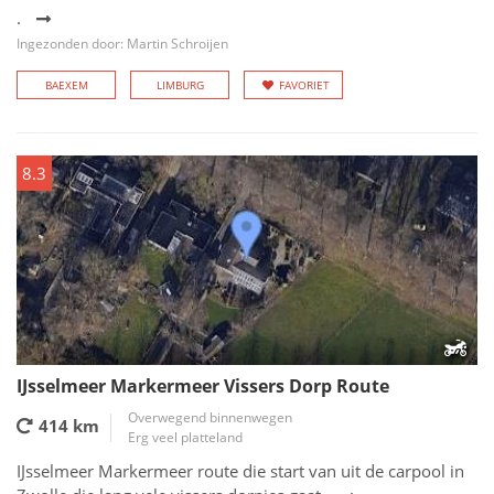
.
Ingezonden door: Martin Schroijen
BAEXEM
LIMBURG
FAVORIET
8.3
IJsselmeer Markermeer Vissers Dorp Route
Overwegend binnenwegen
414 km
Erg veel platteland
IJsselmeer Markermeer route die start van uit de carpool in