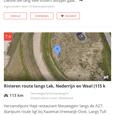
Zwolle die lang vele vissers dorpjes gaat.
Ingezonden door: Urbanexploration
ZWOLLE
OVERIJSSEL
FAVORIET
7.4
Rivieren route langs Lek, Nederrijn en Waal (115 k
Overwegend binnenwegen
113 km
Vrijwel alleen maar platteland
Verzamelpunt Hajé restaurant Nieuwegein langs de A27.
Startpunt route ligt bij Kazemat Vreeswijk-Oost. Langs Tull