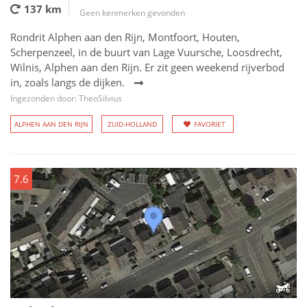
137 km
Geen kenmerken gevonden
Rondrit Alphen aan den Rijn, Montfoort, Houten,
Scherpenzeel, in de buurt van Lage Vuursche, Loosdrecht,
Wilnis, Alphen aan den Rijn. Er zit geen weekend rijverbod
in, zoals langs de dijken.
Ingezonden door: TheoSilvius
ALPHEN AAN DEN RIJN
ZUID-HOLLAND
FAVORIET
7.6