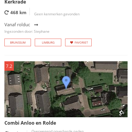
Kerkrade
468 km
Geen kenmerken gevonden
Vanaf rolduc
Ingezonden door: Stephane
BRUNSSUM
LIMBURG
FAVORIET
7.2
Combi Anloo en Rolde
Overwegend onverharde paden