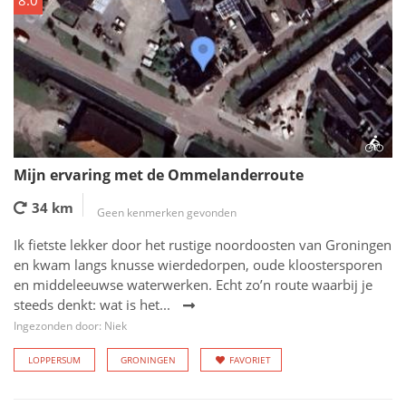
8.0
Mijn ervaring met de Ommelanderroute
34 km
Geen kenmerken gevonden
Ik fietste lekker door het rustige noordoosten van Groningen
en kwam langs knusse wierdedorpen, oude kloostersporen
en middeleeuwse waterwerken. Echt zo’n route waarbij je
steeds denkt: wat is het...
Ingezonden door: Niek
LOPPERSUM
GRONINGEN
FAVORIET