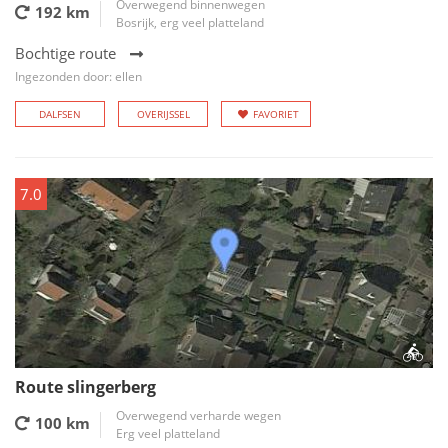
Overwegend binnenwegen
192 km
Bosrijk, erg veel platteland
Bochtige route
Ingezonden door: ellen
DALFSEN
OVERIJSSEL
FAVORIET
7.0
Route slingerberg
Overwegend verharde wegen
100 km
Erg veel platteland