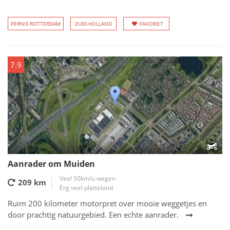
PERNIS ROTTERDAM
ZUID-HOLLAND
FAVORIET
7.9
Aanrader om Muiden
Veel 50km/u wegen
209 km
Erg veel platteland
Ruim 200 kilometer motorpret over mooie weggetjes en
door prachtig natuurgebied. Een echte aanrader.