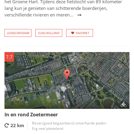
het Groene Hart. Tijdens deze fietstocht van 89 kilometer
lang kun je genieten van schitterende boerderijen,
verschillende rivieren en meren...
LEIDSCHENDAM
ZUID-HOLLAND
FAVORIET
7.7
In en rond Zoetermeer
Bevat (goed begaanbare) onverharde paden
22 km
Erg veel platteland