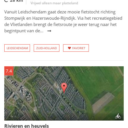
28 km
Vrijwel alleen maar platteland
Vanuit Leidschendam gaat deze mooie fietstocht richting
Stompwijk en Hazerswoude-Rijndijk. Via het recreatiegebied
de Vlietlanden brengt de fietsroute je weer terug naar het
begintpunt van de...
LEIDSCHENDAM
ZUID-HOLLAND
FAVORIET
7.4
Rivieren en heuvels