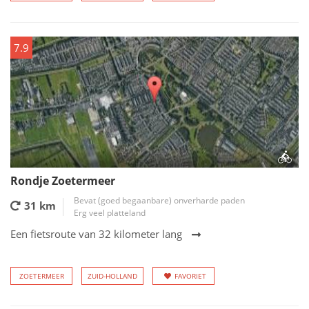
7.9
Rondje Zoetermeer
Bevat (goed begaanbare) onverharde paden
31 km
Erg veel platteland
Een fietsroute van 32 kilometer lang
ZOETERMEER
ZUID-HOLLAND
FAVORIET