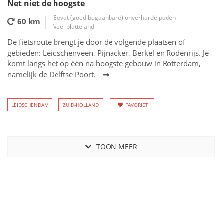
Net niet de hoogste
Bevat (goed begaanbare) onverharde paden
60 km
Veel platteland
De fietsroute brengt je door de volgende plaatsen of
gebieden: Leidschenveen, Pijnacker, Berkel en Rodenrijs. Je
komt langs het op één na hoogste gebouw in Rotterdam,
namelijk de Delftse Poort.
LEIDSCHENDAM
ZUID-HOLLAND
FAVORIET
TOON MEER