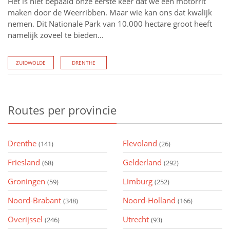
Het is niet bepaald onze eerste keer dat we een motorrit
maken door de Weerribben. Maar wie kan ons dat kwalijk
nemen. Dit Nationale Park van 10.000 hectare groot heeft
namelijk zoveel te bieden...
ZUIDWOLDE
DRENTHE
Routes
per provincie
Drenthe
Flevoland
(141)
(26)
Friesland
Gelderland
(68)
(292)
Groningen
Limburg
(59)
(252)
Noord-Brabant
Noord-Holland
(348)
(166)
Overijssel
Utrecht
(246)
(93)