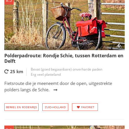
8.5
Polderpadroute: Rondje Schie, tussen Rotterdam en
Delft
Bevat (goed begaanbare) onverharde paden
25 km
Erg veel platteland
Fietsroute die je meeneemt door de open, uitgestrekte
polders langs de Schie.
BERKEL EN RODENRIJS
ZUID-HOLLAND
FAVORIET