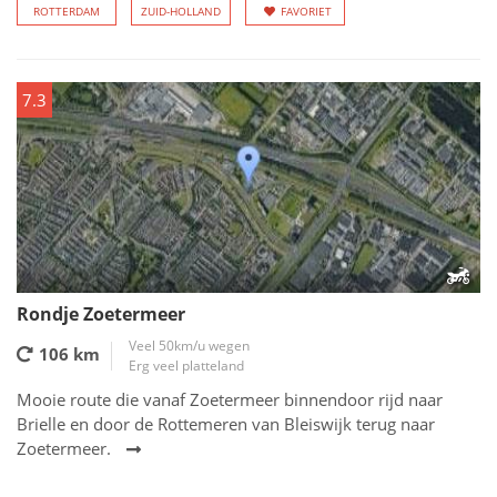
ROTTERDAM
ZUID-HOLLAND
FAVORIET
7.3
Rondje Zoetermeer
Veel 50km/u wegen
106 km
Erg veel platteland
Mooie route die vanaf Zoetermeer binnendoor rijd naar
Brielle en door de Rottemeren van Bleiswijk terug naar
Zoetermeer.