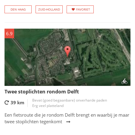
DEN HAAG
ZUID-HOLLAND
FAVORIET
6.9
Twee stoplichten rondom Delft
Bevat (goed begaanbare) onverharde paden
39 km
Erg veel platteland
Een fietsroute die je rondom Delft brengt en waarbij je maar
twee stoplichten tegenkomt