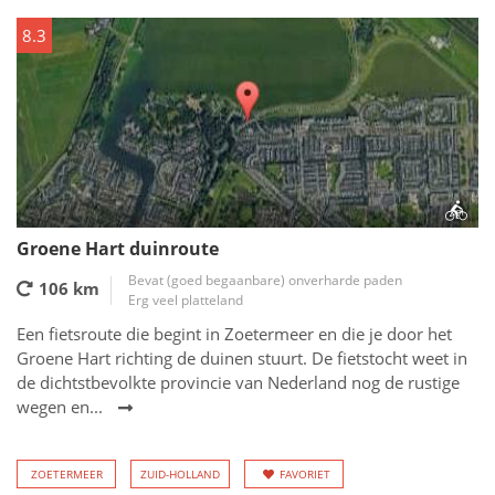
8.3
Groene Hart duinroute
Bevat (goed begaanbare) onverharde paden
106 km
Erg veel platteland
Een fietsroute die begint in Zoetermeer en die je door het
Groene Hart richting de duinen stuurt. De fietstocht weet in
de dichtstbevolkte provincie van Nederland nog de rustige
wegen en...
ZOETERMEER
ZUID-HOLLAND
FAVORIET