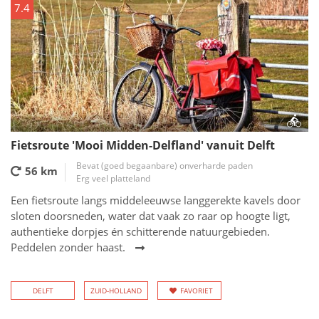
7.4
Fietsroute 'Mooi Midden-Delfland' vanuit Delft
Bevat (goed begaanbare) onverharde paden
56 km
Erg veel platteland
Een fietsroute langs middeleeuwse langgerekte kavels door
sloten doorsneden, water dat vaak zo raar op hoogte ligt,
authentieke dorpjes én schitterende natuurgebieden.
Peddelen zonder haast.
DELFT
ZUID-HOLLAND
FAVORIET