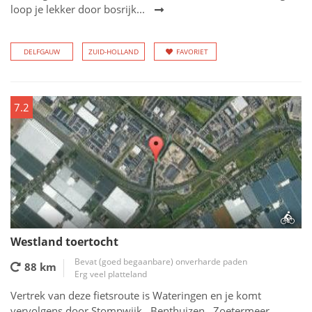
loop je lekker door bosrijk...
DELFGAUW
ZUID-HOLLAND
FAVORIET
7.2
Westland toertocht
Bevat (goed begaanbare) onverharde paden
88 km
Erg veel platteland
Vertrek van deze fietsroute is Wateringen en je komt
vervolgens door Stompwijk , Benthuizen , Zoetermeer,