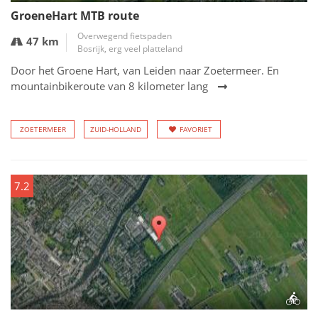
GroeneHart MTB route
Overwegend fietspaden
47 km
Bosrijk, erg veel platteland
Door het Groene Hart, van Leiden naar Zoetermeer. En
mountainbikeroute van 8 kilometer lang
ZOETERMEER
ZUID-HOLLAND
FAVORIET
7.2