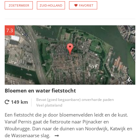
ZOETERMEER
ZUID-HOLLAND
FAVORIET
7.3
Bloemen en water fietstocht
Bevat (goed begaanbare) onverharde paden
149 km
Veel platteland
Een fietstocht die je door bloemenvelden leidt en de kust.
Vanaf Pernis gaat de fietsroute naar Pijnacker en
Woubrugge. Dan naar de duinen van Noordwijk, Katwijk en
de Wassenaarse slag.