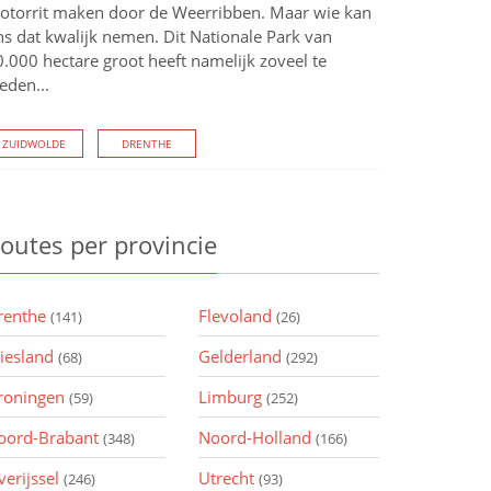
otorrit maken door de Weerribben. Maar wie kan
ns dat kwalijk nemen. Dit Nationale Park van
.000 hectare groot heeft namelijk zoveel te
eden...
ZUIDWOLDE
DRENTHE
outes
per provincie
renthe
Flevoland
(141)
(26)
riesland
Gelderland
(68)
(292)
roningen
Limburg
(59)
(252)
oord-Brabant
Noord-Holland
(348)
(166)
verijssel
Utrecht
(246)
(93)