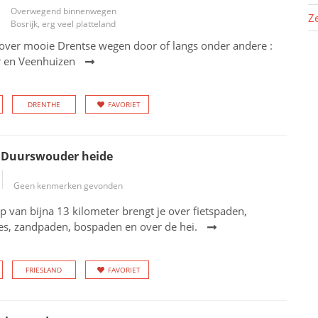
Overwegend binnenwegen
Z
Bosrijk, erg veel platteland
over mooie Drentse wegen door of langs onder andere :
r en Veenhuizen
DRENTHE
FAVORIET
t Duurswouder heide
Geen kenmerken gevonden
p van bijna 13 kilometer brengt je over fietspaden,
es, zandpaden, bospaden en over de hei.
FRIESLAND
FAVORIET