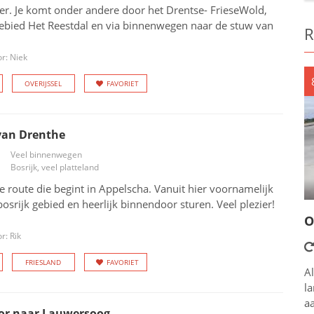
er. Je komt onder andere door het Drentse- FrieseWold,
gebied Het Reestdal en via binnenwegen naar de stuw van
R
r: Niek
OVERIJSSEL
FAVORIET
van Drenthe
Veel binnenwegen
Bosrijk, veel platteland
e route die begint in Appelscha. Vanuit hier voornamelijk
bosrijk gebied en heerlijk binnendoor sturen. Veel plezier!
O
r: Rik
FRIESLAND
FAVORIET
Al
l
aa
or naar Lauwersoog