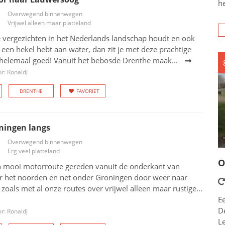
h
Overwegend binnenwegen
Vrijwel alleen maar platteland
e vergezichten in het Nederlands landschap houdt en ook
 een hekel hebt aan water, dan zit je met deze prachtige
helemaal goed! Vanuit het bebosde Drenthe maak...
r: RonaldJ
DRENTHE
FAVORIET
ningen langs
Overwegend binnenwegen
Erg veel platteland
O
 mooi motorroute gereden vanuit de onderkant van
r het noorden en net onder Groningen door weer naar
zoals met al onze routes over vrijwel alleen maar rustige...
E
De
r: RonaldJ
L