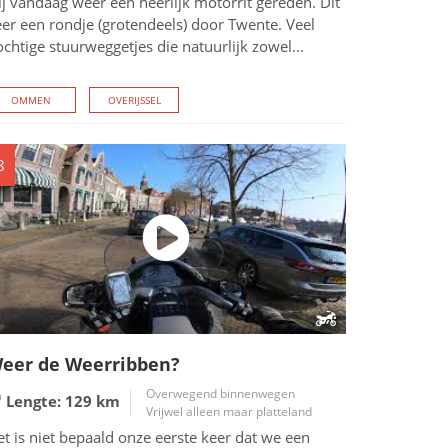
j vandaag weer een heerlijk motorrit gereden. Dit
er een rondje (grotendeels) door Twente. Veel
chtige stuurweggetjes die natuurlijk zowel...
OMMEN
OVERIJSSEL
8
eer de Weerribben?
Overwegend binnenwegen
Lengte: 129
km
Vrijwel alleen maar platteland
t is niet bepaald onze eerste keer dat we een