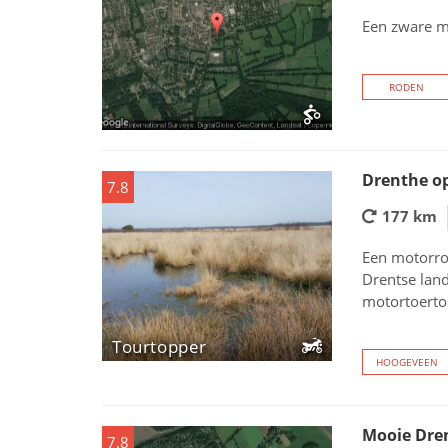
Een zware m
RODEN
Drenthe op
7.8
177 km
Een motorro
Drentse lan
motortoertoc
Tourtopper
HOOGEVEEN
Mooie Dre
7.8