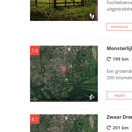
Fochteloërve
uitgestrekth
FOCHTELOO
Monsterlij
7.8
199 km
Een grotend
200 kilomet
RODEN
Zwaar Dre
8.1
201 km