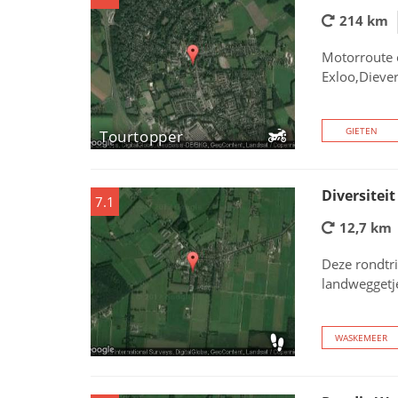
214 km
Motorroute 
Exloo,Dieve
GIETEN
Tourtopper
Diversitei
7.1
12,7 km
Deze rondtri
landweggetj
WASKEMEER