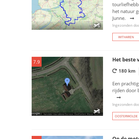
tourliefhebb
het natuur 
Junne.
Ingezonden doo
WITHAREN
Het beste 
7.9
180 km
Een prachtig
rijden door 
Ingezonden doo
OOSTERWOLDE
Op de mot