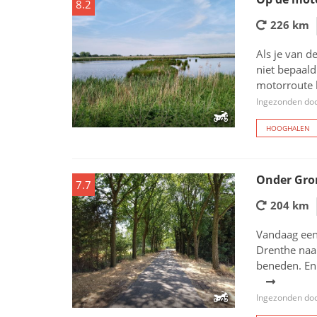
8.2
226 km
Als je van d
niet bepaald
motorroute 
Ingezonden doo
HOOGHALEN
Onder Gro
7.7
204 km
Vandaag een
Drenthe naa
beneden. En 
Ingezonden doo