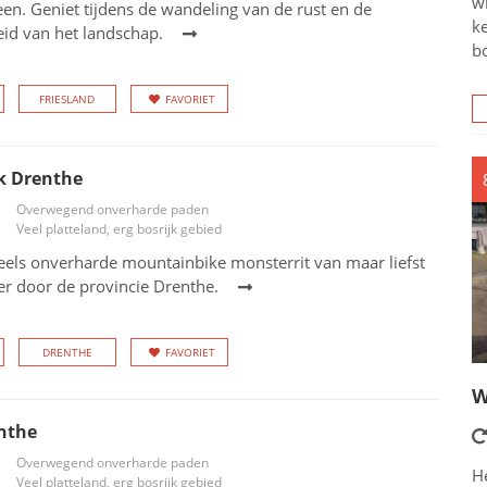
wi
en. Geniet tijdens de wandeling van de rust en de
ke
eid van het landschap.
bo
FRIESLAND
FAVORIET
k Drenthe
Overwegend onverharde paden
Veel platteland, erg bosrijk gebied
eels onverharde mountainbike monsterrit van maar liefst
er door de provincie Drenthe.
DRENTHE
FAVORIET
W
nthe
Overwegend onverharde paden
He
Veel platteland, erg bosrijk gebied