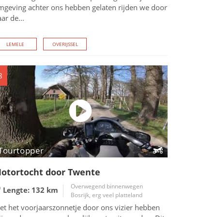
mgeving achter ons hebben gelaten rijden we door
ar de...
LEMELE
OVERIJSSEL
8
Tourtopper
otortocht door Twente
Overwegend binnenwegen
Lengte: 132
km
Bosrijk, erg veel platteland
et het voorjaarszonnetje door ons vizier hebben