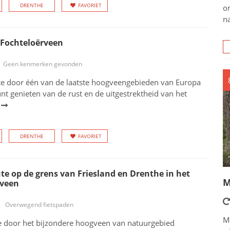
DRENTHE
FAVORIET
o
na
 Fochteloërveen
Geen kenmerken gevonden
ute door één van de laatste hoogveengebieden van Europa
unt genieten van de rust en de uitgestrektheid van het
DRENTHE
FAVORIET
e op de grens van Friesland en Drenthe in het
M
rveen
Overwegend fietspaden
M
 door het bijzondere hoogveen van natuurgebied