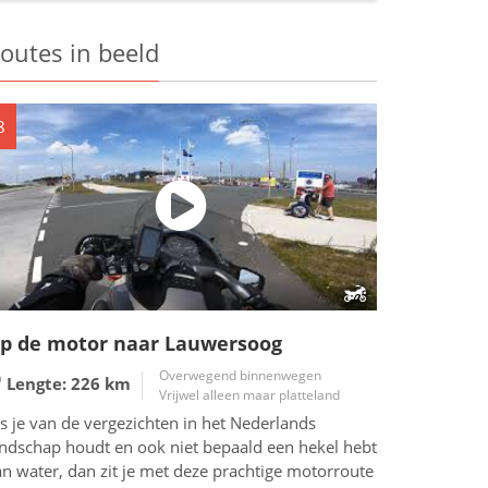
outes in beeld
8
p de motor naar Lauwersoog
Overwegend binnenwegen
Lengte: 226
km
Vrijwel alleen maar platteland
s je van de vergezichten in het Nederlands
andschap houdt en ook niet bepaald een hekel hebt
n water, dan zit je met deze prachtige motorroute