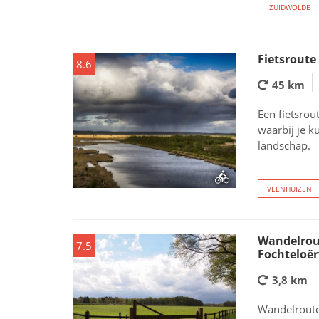
ZUIDWOLDE
Fietsroute
8.6
45 km
Een fietsro
waarbij je k
landschap.
VEENHUIZEN
Wandelrout
7.5
Fochteloë
3,8 km
Wandelroute