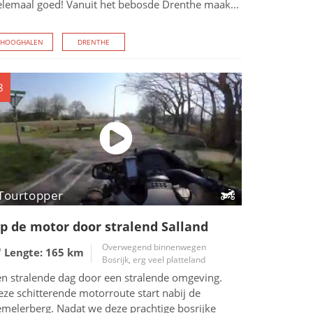
elemaal goed! Vanuit het bebosde Drenthe maak...
HOOGHALEN
DRENTHE
8
Tourtopper
p de motor door stralend Salland
Overwegend binnenwegen
Lengte: 165
km
Bosrijk, erg veel platteland
en stralende dag door een stralende omgeving.
ze schitterende motorroute start nabij de
emelerberg. Nadat we deze prachtige bosrijke