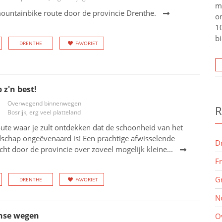
m
ountainbike route door de provincie Drenthe.
o
10
bi
DRENTHE
FAVORIET
 z'n best!
Overwegend binnenwegen
R
Bosrijk, erg veel platteland
ute waar je zult ontdekken dat de schoonheid van het
dschap ongeëvenaard is! Een prachtige afwisselende
D
ht door de provincie over zoveel mogelijk kleine...
F
G
DRENTHE
FAVORIET
N
nse wegen
O