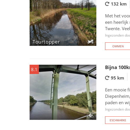
132 km
Met het voo
een heerlijk
Twente. Veel
Ingezonden doo
Tourtopper
OMMEN
Bijna 100k
8.1
95 km
Een mooie fi
Diepenheim, 
paden en wi
Ingezonden doo
ESCHMARKE