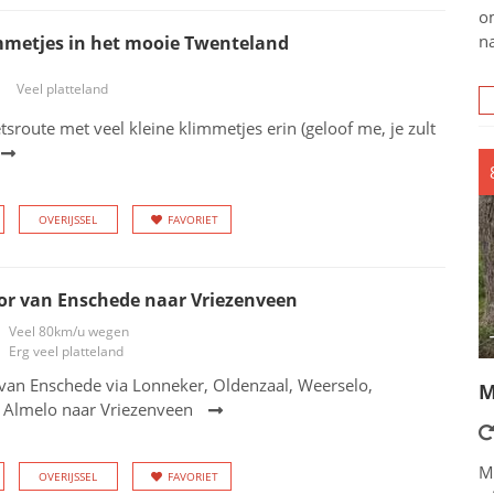
o
na
mmetjes in het mooie Twenteland
Veel platteland
etsroute met veel kleine klimmetjes erin (geloof me, je zult
OVERIJSSEL
FAVORIET
or van Enschede naar Vriezenveen
Veel 80km/u wegen
Erg veel platteland
van Enschede via Lonneker, Oldenzaal, Weerselo,
M
n Almelo naar Vriezenveen
M
OVERIJSSEL
FAVORIET