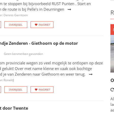
te stoppen bij bijvoorbeeld RUST Punten . Start en
 de route is bij Pelle's in Deurningen
R
r: Dennis Gerritzen
OVERIJSSEL
FAVORIET
ndje Zenderen - Giethoorn op de motor
Geen kenmerken gevonden
om provinciale wegen zo veel mogelijk te ontlopen op deze
d gelukt! Over met name kleine en vaak ook bochtige
jd je van Zenderen naar Giethoorn en weer terug.
O
r: RonaldJ
OVERIJSSEL
FAVORIET
Al
l
t door Twente
aa