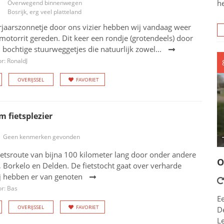
h
Overwegend binnenwegen
Bosrijk, erg veel platteland
rjaarszonnetje door ons vizier hebben wij vandaag weer
 motorrit gereden. Dit keer een rondje (grotendeels) door
 bochtige stuurweggetjes die natuurlijk zowel...
r: RonaldJ
OVERIJSSEL
FAVORIET
m fietsplezier
Geen kenmerken gevonden
etsroute van bijna 100 kilometer lang door onder andere
O
Borkelo en Delden. De fietstocht gaat over verharde
j hebben er van genoten
r: Bas
E
OVERIJSSEL
FAVORIET
De
L