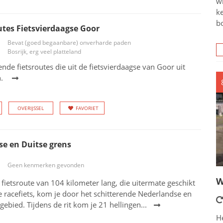
wi
ke
bo
utes Fietsvierdaagse Goor
Bevat (goed begaanbare) onverharde paden
Bosrijk, erg veel platteland
rende fietsroutes die uit de fietsvierdaagse van Goor uit
n.
OVERIJSSEL
FAVORIET
e en Duitse grens
Geen kenmerken gevonden
W
 fietsroute van 104 kilometer lang, die uitermate geschikt
e racefiets, kom je door het schitterende Nederlandse en
gebied. Tijdens de rit kom je 21 hellingen...
He