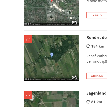
Mooie motorr
ALMELO
Rondrit d
7.4
184 km
Vanaf Withare
de rondtrip!!
WITHAREN
Sagenland 
7.2
81 km