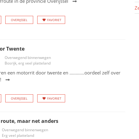
oute in de provincie Overijssel
Z
OVERIJSSEL
FAVORIET
oor Twente
Overwegend binnenwegen
Bosrijk, erg veel platteland
n een motorrit door twente en ............oordeel zelf over
!
OVERIJSSEL
FAVORIET
route, maar net anders
Overwegend binnenwegen
Erg veel platteland