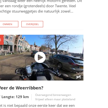
j vandaag weer een heerlijk motorrit gereden. Dit
er een rondje (grotendeels) door Twente. Veel
chtige stuurweggetjes die natuurlijk zowel...
OMMEN
OVERIJSSEL
8
eer de Weerribben?
Overwegend binnenwegen
Lengte: 129
km
Vrijwel alleen maar platteland
t is niet bepaald onze eerste keer dat we een