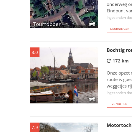
onderweg om 
Eindpunt van
Ingezonden doo
Tourtopper
DEURNINGEN
Bochtig ro
8.0
172 km
Onze opzet 
route is goe
weggetjes ri
Ingezonden doo
ZENDEREN
Motortoch
7.9