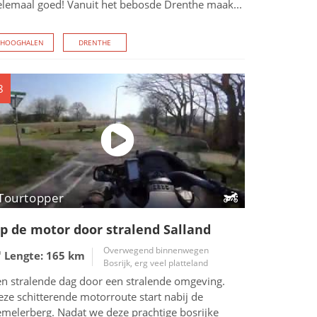
elemaal goed! Vanuit het bebosde Drenthe maak...
HOOGHALEN
DRENTHE
8
Tourtopper
p de motor door stralend Salland
Overwegend binnenwegen
Lengte: 165
km
Bosrijk, erg veel platteland
en stralende dag door een stralende omgeving.
ze schitterende motorroute start nabij de
emelerberg. Nadat we deze prachtige bosrijke