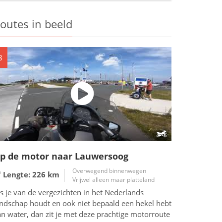
outes in beeld
8
p de motor naar Lauwersoog
Overwegend binnenwegen
Lengte: 226
km
Vrijwel alleen maar platteland
s je van de vergezichten in het Nederlands
andschap houdt en ook niet bepaald een hekel hebt
n water, dan zit je met deze prachtige motorroute