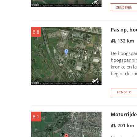
ZENDEREN
Pas op, h
6.8
132 km
De hoogspan
hoogspanning
kronkelen la
begint de rou
HENGELO
Motorrijde
8.1
201 km