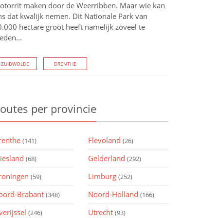
otorrit maken door de Weerribben. Maar wie kan
ns dat kwalijk nemen. Dit Nationale Park van
.000 hectare groot heeft namelijk zoveel te
eden...
ZUIDWOLDE
DRENTHE
outes
per provincie
renthe
Flevoland
(141)
(26)
riesland
Gelderland
(68)
(292)
roningen
Limburg
(59)
(252)
oord-Brabant
Noord-Holland
(348)
(166)
verijssel
Utrecht
(246)
(93)