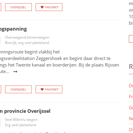
m
OVERIJSSEL
FAVORIET
o
10
bi
oogspanning
Overwegend binnenwegen
Bosrijk, erg veel platteland
ningsroute begint vlakbij het
sverdeelstation Zeggershoek en begint daar direct te
ngs het Twente kanaal en boerderijen. Bij de plaats Rijssen
R
te...
D
OVERIJSSEL
FAVORIET
F
G
n provincie Overijssel
N
Veel 80km/u wegen
Erg veel platteland
O