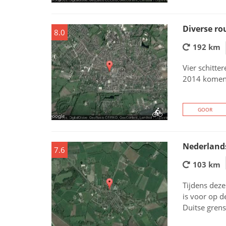
Diverse ro
8.0
192 km
Vier schitte
2014 kome
GOOR
Nederlands
7.6
103 km
Tijdens deze
is voor op d
Duitse grens