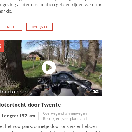
mgeving achter ons hebben gelaten rijden we door
ar de...
LEMELE
OVERIJSSEL
8
Tourtopper
otortocht door Twente
Overwegend binnenwegen
Lengte: 132
km
Bosrijk, erg veel platteland
et het voorjaarszonnetje door ons vizier hebben