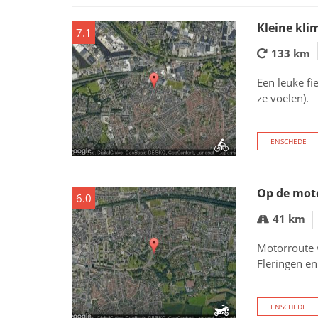
Kleine kli
7.1
133 km
Een leuke fi
ze voelen).
ENSCHEDE
Op de mot
6.0
41 km
Motorroute 
Fleringen e
ENSCHEDE