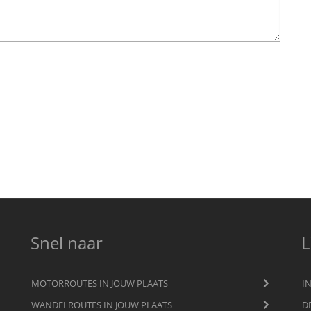
Snel naar
L
MOTORROUTES IN JOUW PLAATS
I
WANDELROUTES IN JOUW PLAATS
D