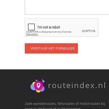
VERSTUUR HET FORMULIER
routeindex.nl
Zoek wandelroutes, fietsroutes of motorroutes bij
jouw in de buurt of in de province.