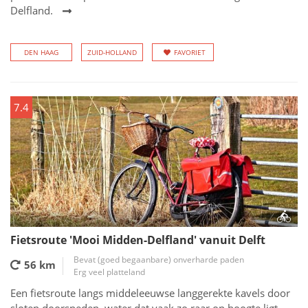
Delfland.
DEN HAAG
ZUID-HOLLAND
FAVORIET
7.4
Fietsroute 'Mooi Midden-Delfland' vanuit Delft
Bevat (goed begaanbare) onverharde paden
56 km
Erg veel platteland
Een fietsroute langs middeleeuwse langgerekte kavels door