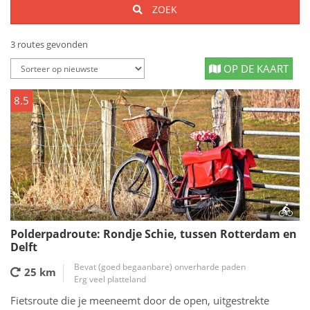
ZOEK
3 routes gevonden
OP DE KAART
8.5
Polderpadroute: Rondje Schie, tussen Rotterdam en
Delft
Bevat (goed begaanbare) onverharde paden
25 km
Erg veel platteland
Fietsroute die je meeneemt door de open, uitgestrekte