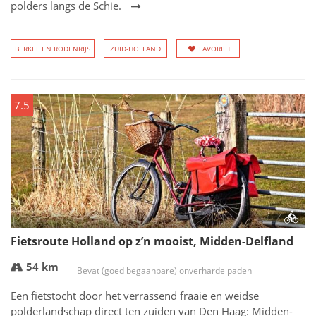
polders langs de Schie.
BERKEL EN RODENRIJS
ZUID-HOLLAND
FAVORIET
7.5
Fietsroute Holland op z’n mooist, Midden-Delfland
54 km
Bevat (goed begaanbare) onverharde paden
Een fietstocht door het verrassend fraaie en weidse
polderlandschap direct ten zuiden van Den Haag: Midden-