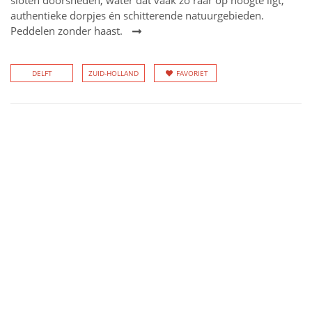
sloten doorsneden, water dat vaak zo raar op hoogte ligt,
authentieke dorpjes én schitterende natuurgebieden.
Peddelen zonder haast.
DELFT
ZUID-HOLLAND
FAVORIET