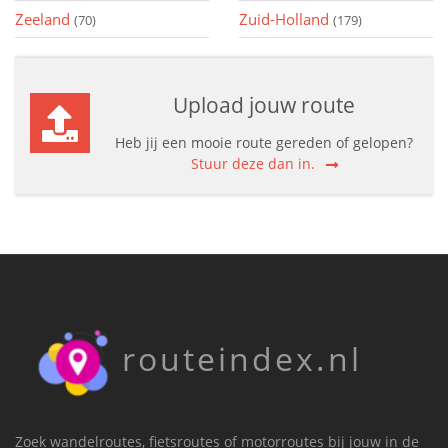
Zeeland
Zuid-Holland
(70)
(179)
Upload jouw route
Heb jij een mooie route gereden of gelopen?
Stuur deze dan in.
routeindex.nl
Zoek wandelroutes, fietsroutes of motorroutes bij jouw in de